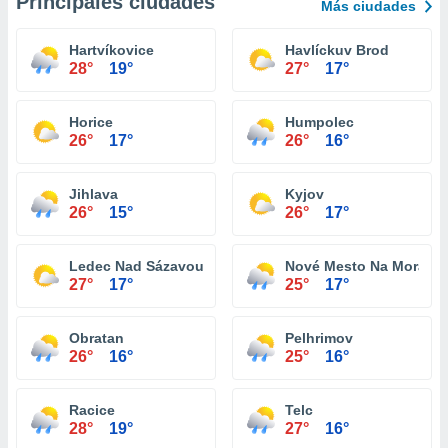
Principales ciudades
Más ciudades
Hartvíkovice
Havlíckuv Brod
28°
19°
27°
17°
Horice
Humpolec
26°
17°
26°
16°
Jihlava
Kyjov
26°
15°
26°
17°
Ledec Nad Sázavou
Nové Mesto Na Morave
27°
17°
25°
17°
Obratan
Pelhrimov
26°
16°
25°
16°
Racice
Telc
28°
19°
27°
16°