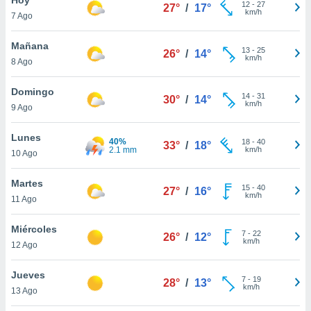
ublicidad y
12
-
27
27°
/
17°
km/h
7 Ago
do en
 mismo.
Mañana
13
-
25
26°
/
14°
sultar más
km/h
8 Ago
 en nuestra
 Cookies
y
Domingo
14
-
31
ualquier
30°
/
14°
km/h
9 Ago
ento
 botón
Lunes
40%
18
-
40
33°
/
18°
ación de
2.1 mm
km/h
10 Ago
kies
 disponible
Martes
15
-
40
e nuestra
27°
/
16°
km/h
11 Ago
.
Miércoles
IVAMENTE,
7
-
22
26°
/
12°
km/h
12 Ago
as
Jueves
7
-
19
28°
/
13°
 a cookies
km/h
13 Ago
 no aceptar