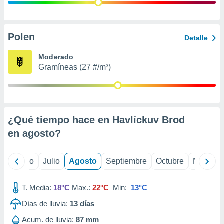
ados con el
 seleccionar
o.
calización
Polen
Detalle
precisa e
ión mediante
Moderado
Gramíneas (27 #/m³)
, publicidad
dos,
 publicidad
,
¿Qué tiempo hace en Havlíckuv Brod
ón de
 desarrollo
en
agosto
?
s.
tros 1199
yo
Junio
Julio
Agosto
Septiembre
Octubre
Noviemb
ios
T. Media:
18°C
Max.:
22°C
Min:
13°C
Días de lluvia:
13
días
Acum. de lluvia:
87 mm