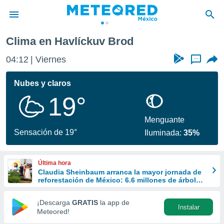
Clima en Havlíckuv Brod
privacidad
04:12
Viernes
...
o de
mx
mx) ha sido
Nubes y claros
or
19°
es para
ue la
 que se
Menguante
e calidad.
Sensación de 19°
Iluminada:
35%
eder a este
ediante las
opciones:
Última hora
Claudia Sheinbaum arranca la mayor jornada de
ookies y
reforestación de México: 6.6 millones de árboles
e forma
este 9 de agosto
¡Descarga
GRATIS
la app de
Instalar
d digital
Meteored!
ada, basada