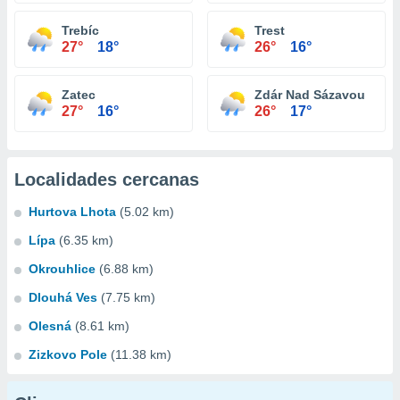
Trebíc
Trest
27°
18°
26°
16°
Zatec
Zdár Nad Sázavou
27°
16°
26°
17°
Localidades cercanas
Hurtova Lhota
(5.02 km)
Lípa
(6.35 km)
Okrouhlice
(6.88 km)
Dlouhá Ves
(7.75 km)
Olesná
(8.61 km)
Zizkovo Pole
(11.38 km)