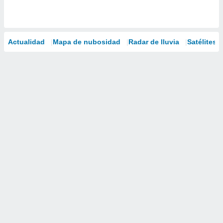
Actualidad
Mapa de nubosidad
Radar de lluvia
Satélites