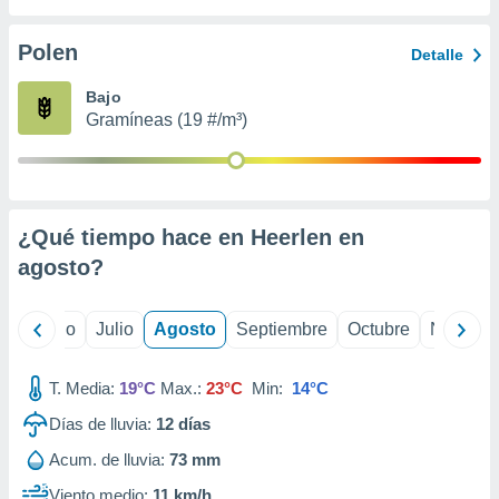
ados con el
 seleccionar
o.
Polen
Detalle
calización
Bajo
precisa e
Gramíneas (19 #/m³)
ión mediante
, publicidad
dos,
 publicidad
¿Qué tiempo hace en Heerlen en
,
agosto
?
ón de
 desarrollo
s.
yo
Junio
Julio
Agosto
Septiembre
Octubre
Noviemb
tros 1199
ios
T. Media:
19°C
Max.:
23°C
Min:
14°C
Días de lluvia:
12
días
Acum. de lluvia:
73 mm
Viento medio:
11 km/h