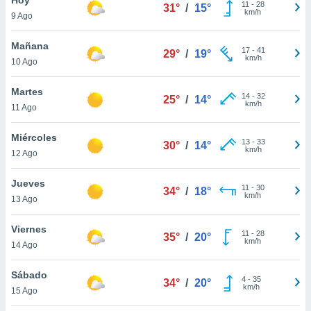
ublicidad y
11
-
28
31°
/
15°
km/h
9 Ago
do en
 mismo.
Mañana
17
-
41
29°
/
19°
sultar más
km/h
10 Ago
 en nuestra
 Cookies
y
Martes
14
-
32
ualquier
25°
/
14°
km/h
11 Ago
ento
 botón
Miércoles
13
-
33
30°
/
14°
ación de
km/h
12 Ago
kies
 disponible
Jueves
11
-
30
e nuestra
34°
/
18°
km/h
13 Ago
.
Viernes
IVAMENTE,
11
-
28
35°
/
20°
km/h
14 Ago
as
Sábado
4
-
35
34°
/
20°
 a cookies
km/h
15 Ago
 no aceptar