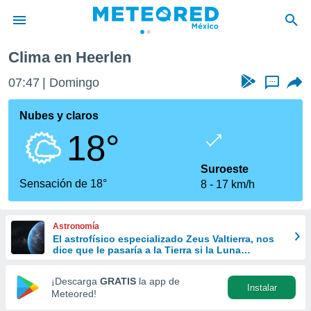
Clima en Heerlen
privacidad
07:47
Domingo
...
o de
mx
mx) ha sido
Nubes y claros
or
18°
es para
ue la
 que se
Suroeste
e calidad.
Sensación de 18°
8
17 km/h
eder a este
ediante las
opciones:
Astronomía
El astrofísico especializado Zeus Valtierra, nos
ookies y
dice que le pasaría a la Tierra si la Luna
e forma
desapareciera
¡Descarga
GRATIS
la app de
Instalar
d digital
Meteored!
ada, basada