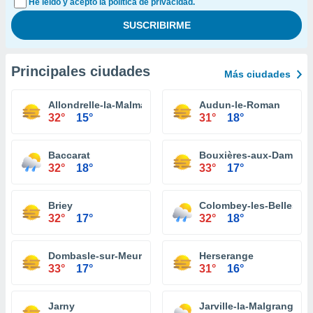
He leído y acepto la política de privacidad.
Principales ciudades
Más ciudades
Allondrelle-la-Malmaison
Audun-le-Roman
32°
15°
31°
18°
Baccarat
Bouxières-aux-Dames
32°
18°
33°
17°
Briey
Colombey-les-Belles
32°
17°
32°
18°
Dombasle-sur-Meurthe
Herserange
33°
17°
31°
16°
Jarny
Jarville-la-Malgrange