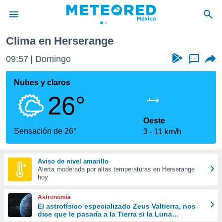
e
Clima en Herserange
privacidad
09:57
Domingo
...
o de
mx
mx) ha sido
Nubes y claros
or
26°
es para
ue la
 que se
Oeste
e calidad.
Sensación de 26°
3
11 km/h
eder a este
ediante las
opciones:
Aviso de nivel amarillo
Alerta moderada por altas temperaturas en Herserange
ookies y
hoy
e forma
Astronomía
d digital
El astrofísico especializado Zeus Valtierra, nos
dice que le pasaría a la Tierra si la Luna
ada, basada