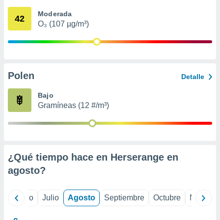
ados con el
 seleccionar
Moderada
42
o.
O₃ (107 µg/m³)
calización
precisa e
ión mediante
, publicidad
Polen
Detalle
dos,
Bajo
 publicidad
Gramíneas (12 #/m³)
,
ón de
 desarrollo
s.
tros 1199
¿Qué tiempo hace en Herserange en
ios
agosto
?
yo
Junio
Julio
Agosto
Septiembre
Octubre
Noviemb