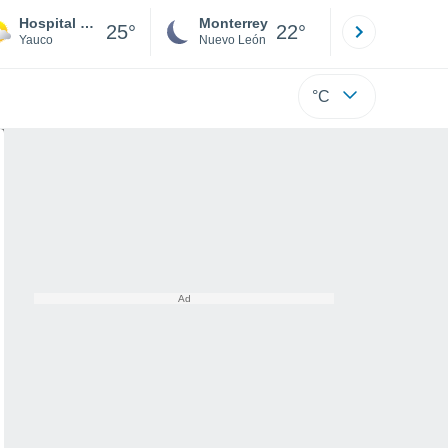
Hospital Bella Vista
Monterrey
Mexicali
25°
22°
Yauco
Nuevo León
Baja C
°C