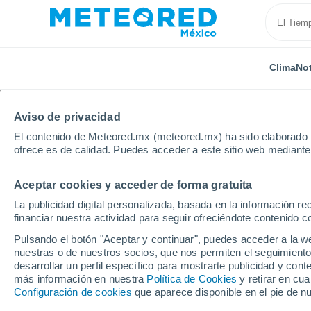
Clima
Not
Aviso de privacidad
El contenido de Meteored.mx (meteored.mx) ha sido elaborado p
ofrece es de calidad. Puedes acceder a este sitio web mediante
Aceptar cookies y acceder de forma gratuita
Inicio
Puerto Rico
Municipio de Yauco
Hospital 
La publicidad digital personalizada, basada en la información r
financiar nuestra actividad para seguir ofreciéndote contenido c
Clima en Hospital Bella
Pulsando el botón "Aceptar y continuar", puedes acceder a la w
nuestras o de nuestros socios, que nos permiten el seguimiento
06:58
Viernes
desarrollar un perfil específico para mostrarte publicidad y co
más información en nuestra
Política de Cookies
y retirar en cu
Configuración de cookies
que aparece disponible en el pie de n
Nubes y claros