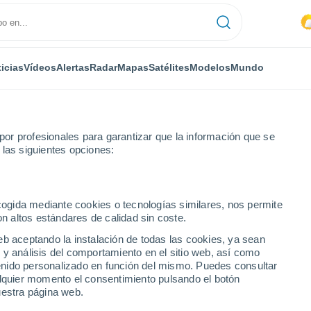
icias
Vídeos
Alertas
Radar
Mapas
Satélites
Modelos
Mundo
or profesionales para garantizar que la información que se
 las siguientes opciones:
Bella Vista
ecogida mediante cookies o tecnologías similares, nos permite
on altos estándares de calidad sin coste.
 Vista
eb aceptando la instalación de todas las cookies, ya sean
 y análisis del comportamiento en el sitio web, así como
...
ntenido personalizado en función del mismo. Puedes consultar
alquier momento el consentimiento pulsando el botón
Por hora
uestra página web.
Calor Húmedo Sofocante en las
próximas horas