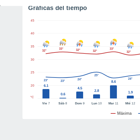
Gráficas del tiempo
45
40
35
33°
33°
32°
32°
32°
32°
30
25
25°
24°
24°
23°
23°
8.6
20
6.1
4.5
2.8
1.9
0.6
°C
Vie
7
Sáb
8
Dom
9
Lun
10
Mar
11
Mié
12
Máxima