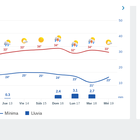
50
40
34°
34°
34°
33°
33°
33°
32°
30
20
25°
25°
24°
24°
23°
23°
10
21°
3.1
2.7
2.4
0.3
mm
Jue
13
Vie
14
Sáb
15
Dom
16
Lun
17
Mar
18
Mié
19
Mínima
Lluvia