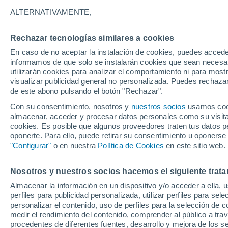
25°
ALTERNATIVAMENTE,
Rechazar tecnologías similares a cookies
Noreste
En caso de no aceptar la instalación de cookies, puedes accede
Sensación de 26°
6
-
14 km/
informamos de que solo se instalarán cookies que sean necesari
utilizarán cookies para analizar el comportamiento ni para most
visualizar publicidad general no personalizada. Puedes rechazar
de este abono pulsando el botón "Rechazar".
Predicción
Cambios en el tiempo este fin de semana en
Con su consentimiento, nosotros y
nuestros socios
usamos cooki
CDMX: tormentas con granizo para este viern
almacenar, acceder y procesar datos personales como su visita e
cookies. Es posible que algunos proveedores traten tus datos pe
Clima 1 - 7 días
Por hora
Actualidad
Mapa de lluvi
oponerte. Para ello, puede retirar su consentimiento u oponerse
"Configurar"
o en nuestra
Política de Cookies
en este sitio web.
Nosotros y nuestros socios hacemos el siguiente trata
Mañana
Domingo
Hoy
Almacenar la información en un dispositivo y/o acceder a ella, 
8 Ago
9 Ago
7 Ago
perfiles para publicidad personalizada, utilizar perfiles para sele
personalizar el contenido, uso de perfiles para la selección de c
medir el rendimiento del contenido, comprender al público a tra
procedentes de diferentes fuentes, desarrollo y mejora de los se
40%
80%
90%