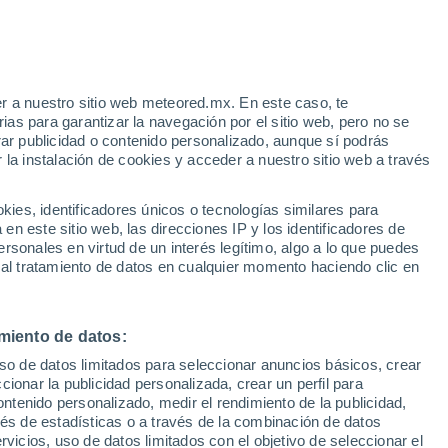
Aviso de nivel amarillo
Alerta moderada por altas
temperaturas en Hospital Bella Vista
hoy
r a nuestro sitio web meteored.mx. En este caso, te
h
as para garantizar la navegación por el sitio web, pero no se
rar publicidad o contenido personalizado, aunque sí podrás
 la instalación de cookies y acceder a nuestro sitio web a través
es, identificadores únicos o tecnologías similares para
es
n este sitio web, las direcciones IP y los identificadores de
rsonales en virtud de un interés legítimo, algo a lo que puedes
a
Radar de lluvia
Satélites
Modelos
 al tratamiento de datos en cualquier momento haciendo clic en
miento de datos:
Lunes
Martes
Miércoles
Jueves
uso de datos limitados para seleccionar anuncios básicos, crear
10 Ago
11 Ago
12 Ago
13 Ago
ccionar la publicidad personalizada, crear un perfil para
ontenido personalizado, medir el rendimiento de la publicidad,
vés de estadísticas o a través de la combinación de datos
rvicios, uso de datos limitados con el objetivo de seleccionar el
90%
90%
90%
50%