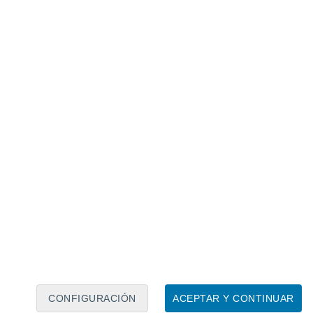
Calendario lunar
Lun
Mar
Mié
Jue
Vie
Sáb
Dom
7
8
9
10
11
12
13
14
15
16
17
18
19
20
CONFIGURACIÓN
ACEPTAR Y CONTINUAR