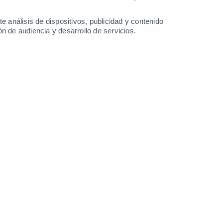
2.8 mm
8.6 mm
1.9 mm
0.3 mm
32°
/
25°
33°
/
23°
32°
/
24°
33°
/
24°
e análisis de dispositivos, publicidad y contenido
n de audiencia y desarrollo de servicios.
-
39
km/h
10
-
33
km/h
17
-
44
km/h
20
-
52
km/h
7 de agosto
Noreste
0 Bajo
6
-
14 km/h
FPS:
no
Este
1 Bajo
7
-
20 km/h
FPS:
no
Este
3 Medio
9
-
25 km/h
FPS:
6-10
Sureste
8 ¡Muy Alto!
15
-
36 km/h
FPS:
25-50