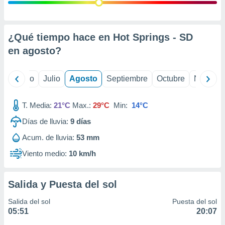
ados con el
 seleccionar
o.
calización
¿Qué tiempo hace en Hot Springs - SD
precisa e
en
agosto
?
ión mediante
, publicidad
yo
Junio
Julio
Agosto
Septiembre
Octubre
Noviemb
dos,
 publicidad
T. Media:
21°C
Max.:
29°C
Min:
14°C
,
Días de lluvia:
9
días
ón de
 desarrollo
Acum. de lluvia:
53 mm
s.
Viento medio:
10 km/h
tros 1199
ios
Salida y Puesta del sol
Salida del sol
Puesta del sol
05:51
20:07