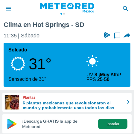
Clima en Hot Springs - SD
privacidad
11:35
Sábado
...
o de
mx
mx) ha sido
Soleado
or
31°
es para
ue la
 que se
UV
8 ¡Muy Alto!
e calidad.
Sensación de 31°
FPS
25-50
eder a este
ediante las
opciones:
Plantas
6 plantas mexicanas que revolucionaron el
ookies y
mundo y probablemente usas todos los días
e forma
¡Descarga
GRATIS
la app de
Instalar
d digital
Meteored!
ada, basada