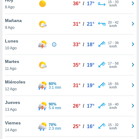
ublicidad y
15
-
33
36°
/
17°
km/h
8 Ago
do en
 mismo.
Mañana
20
-
42
31°
/
21°
sultar más
km/h
9 Ago
 en nuestra
 Cookies
y
Lunes
17
-
39
ualquier
33°
/
18°
km/h
10 Ago
ento
 botón
Martes
17
-
58
35°
/
19°
ación de
km/h
11 Ago
kies
 disponible
Miércoles
80%
18
-
55
e nuestra
31°
/
19°
3.1 mm
km/h
12 Ago
.
Jueves
IVAMENTE,
90%
16
-
40
26°
/
17°
5.4 mm
km/h
13 Ago
as
Viernes
70%
15
-
32
25°
/
16°
 a cookies
2.3 mm
km/h
14 Ago
 no aceptar