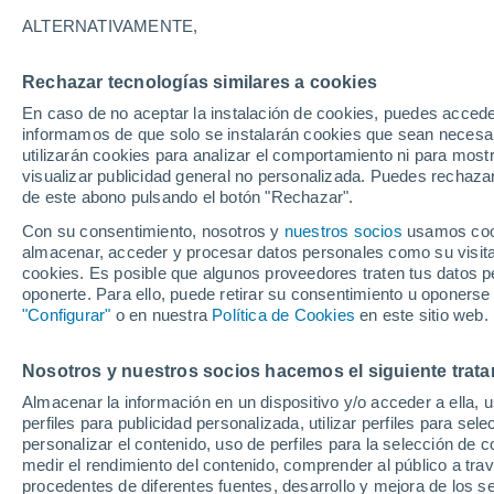
12°
ALTERNATIVAMENTE,
Rechazar tecnologías similares a cookies
Menguant
En caso de no aceptar la instalación de cookies, puedes accede
Iluminada
Sensación de 12°
informamos de que solo se instalarán cookies que sean necesari
utilizarán cookies para analizar el comportamiento ni para most
visualizar publicidad general no personalizada. Puedes rechazar
de este abono pulsando el botón "Rechazar".
Predicción
La Organización Meteorológica Mundial conf
Con su consentimiento, nosotros y
nuestros socios
usamos cooki
"El Niño alcanza una fuerza no vista en años
almacenar, acceder y procesar datos personales como su visita e
cookies. Es posible que algunos proveedores traten tus datos pe
Clima 1 - 7 días
Por hora
Actualidad
Mapa de temp
oponerte. Para ello, puede retirar su consentimiento u oponerse
"Configurar"
o en nuestra
Política de Cookies
en este sitio web.
Nosotros y nuestros socios hacemos el siguiente trata
Mañana
Domingo
Hoy
Almacenar la información en un dispositivo y/o acceder a ella, 
8 Ago
9 Ago
7 Ago
perfiles para publicidad personalizada, utilizar perfiles para sele
personalizar el contenido, uso de perfiles para la selección de c
medir el rendimiento del contenido, comprender al público a tra
procedentes de diferentes fuentes, desarrollo y mejora de los se