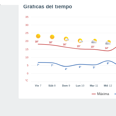
Gráficas del tiempo
35
30
25
20
18°
18°
16°
15°
15°
14°
15
10
8°
7°
5
7°
6°
5°
4°
0
°C
Vie
7
Sáb
8
Dom
9
Lun
10
Mar
11
Mié
12
Máxima