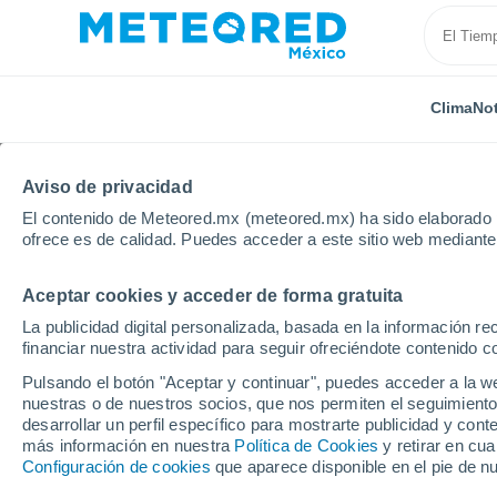
Clima
Not
Aviso de privacidad
El contenido de Meteored.mx (meteored.mx) ha sido elaborado p
ofrece es de calidad. Puedes acceder a este sitio web mediante
Aceptar cookies y acceder de forma gratuita
Inicio
Argentina
Provincia de Catamarca
Icano
La publicidad digital personalizada, basada en la información r
financiar nuestra actividad para seguir ofreciéndote contenido c
Clima en Icano
Pulsando el botón "Aceptar y continuar", puedes acceder a la w
nuestras o de nuestros socios, que nos permiten el seguimiento
20:57
Viernes
desarrollar un perfil específico para mostrarte publicidad y co
más información en nuestra
Política de Cookies
y retirar en cu
Configuración de cookies
que aparece disponible en el pie de n
Cielo despejado