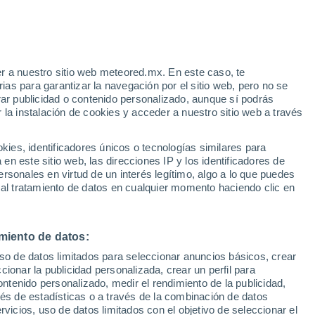
e
r a nuestro sitio web meteored.mx. En este caso, te
:
33%
as para garantizar la navegación por el sitio web, pero no se
rar publicidad o contenido personalizado, aunque sí podrás
 la instalación de cookies y acceder a nuestro sitio web a través
irma:
es, identificadores únicos o tecnologías similares para
"
n este sitio web, las direcciones IP y los identificadores de
rsonales en virtud de un interés legítimo, algo a lo que puedes
eratura
Radar de lluvia
Satélites
Modelos
 al tratamiento de datos en cualquier momento haciendo clic en
miento de datos:
Lunes
Martes
Miércoles
Jueves
uso de datos limitados para seleccionar anuncios básicos, crear
10 Ago
11 Ago
12 Ago
13 Ago
ccionar la publicidad personalizada, crear un perfil para
ontenido personalizado, medir el rendimiento de la publicidad,
vés de estadísticas o a través de la combinación de datos
rvicios, uso de datos limitados con el objetivo de seleccionar el