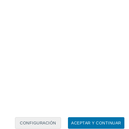
Calendario lunar
Lun
Mar
Mié
Jue
Vie
Sáb
Dom
7
8
9
10
11
12
13
14
15
16
17
18
19
20
CONFIGURACIÓN
ACEPTAR Y CONTINUAR