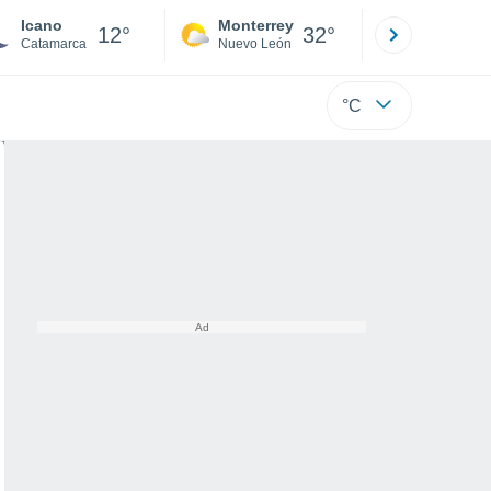
Icano
Monterrey
Mexicali
12°
32°
Catamarca
Nuevo León
Baja C
°C