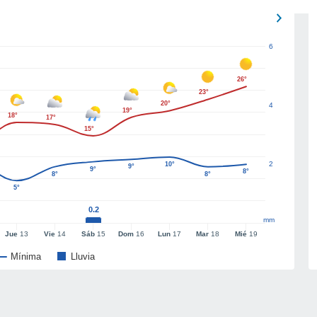
6
26°
23°
20°
4
19°
18°
17°
15°
2
10°
9°
9°
8°
8°
8°
5°
0.2
mm
Jue
13
Vie
14
Sáb
15
Dom
16
Lun
17
Mar
18
Mié
19
Mínima
Lluvia