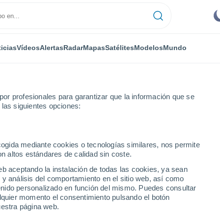
icias
Vídeos
Alertas
Radar
Mapas
Satélites
Modelos
Mundo
or profesionales para garantizar que la información que se
 las siguientes opciones:
ecogida mediante cookies o tecnologías similares, nos permite
on altos estándares de calidad sin coste.
eb aceptando la instalación de todas las cookies, ya sean
 y análisis del comportamiento en el sitio web, así como
...
ntenido personalizado en función del mismo. Puedes consultar
alquier momento el consentimiento pulsando el botón
Por hora
uestra página web.
Cielos despejados en las
próximas horas