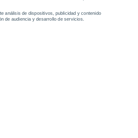
15°
/
6°
15°
/
5°
14°
/
8°
18°
/
5°
e análisis de dispositivos, publicidad y contenido
n de audiencia y desarrollo de servicios.
-
46
km/h
19
-
39
km/h
10
-
26
km/h
10
-
25
km/h
Norte
1 Bajo
°
26
-
49 km/h
FPS:
no
Norte
0 Bajo
°
22
-
46 km/h
FPS:
no
Norte
0 Bajo
°
19
-
38 km/h
FPS:
no
do
Norte
0 Bajo
°
16
-
32 km/h
FPS:
no