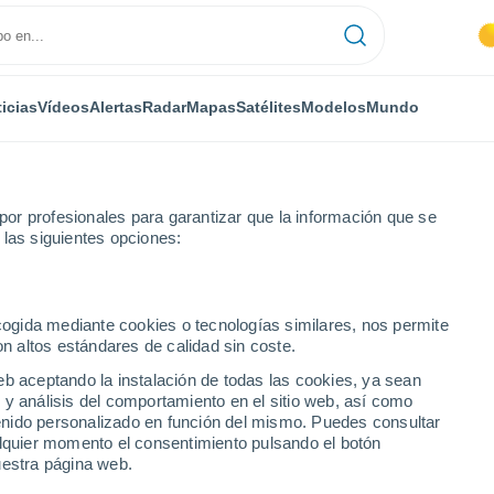
icias
Vídeos
Alertas
Radar
Mapas
Satélites
Modelos
Mundo
or profesionales para garantizar que la información que se
 las siguientes opciones:
ecogida mediante cookies o tecnologías similares, nos permite
on altos estándares de calidad sin coste.
eb aceptando la instalación de todas las cookies, ya sean
 y análisis del comportamiento en el sitio web, así como
...
ntenido personalizado en función del mismo. Puedes consultar
alquier momento el consentimiento pulsando el botón
Por hora
uestra página web.
Cielos despejados en las
próximas horas