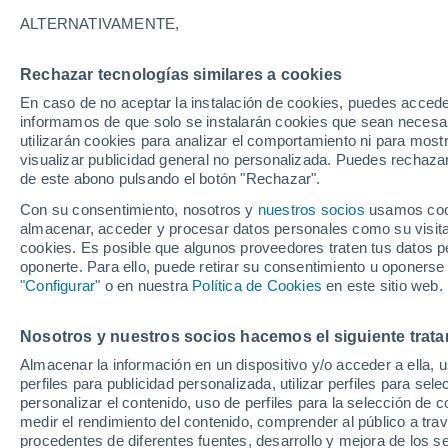
27°
ALTERNATIVAMENTE,
Rechazar tecnologías similares a cookies
Norte
En caso de no aceptar la instalación de cookies, puedes accede
Sensación de 27°
9
-
20 km/
informamos de que solo se instalarán cookies que sean necesari
utilizarán cookies para analizar el comportamiento ni para most
visualizar publicidad general no personalizada. Puedes rechazar
de este abono pulsando el botón "Rechazar".
Ocio
Gran fiesta gatuna en CDMX: este 9 de agosto
Con su consentimiento, nosotros y
nuestros socios
usamos cooki
el GatoFest, un evento familiar y altruista par
almacenar, acceder y procesar datos personales como su visita e
ayudar
cookies. Es posible que algunos proveedores traten tus datos pe
Clima 1 - 7 días
Por hora
Actualidad
Mapa de temp
oponerte. Para ello, puede retirar su consentimiento u oponerse
"Configurar"
o en nuestra
Política de Cookies
en este sitio web.
Nosotros y nuestros socios hacemos el siguiente trata
Mañana
Lunes
Hoy
Almacenar la información en un dispositivo y/o acceder a ella, 
9 Ago
10 Ago
8 Ago
perfiles para publicidad personalizada, utilizar perfiles para sele
personalizar el contenido, uso de perfiles para la selección de c
medir el rendimiento del contenido, comprender al público a tra
procedentes de diferentes fuentes, desarrollo y mejora de los se