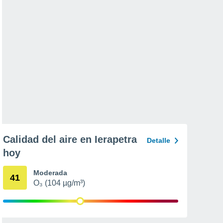
Calidad del aire en Ierapetra
Detalle
hoy
Moderada
41
O₃ (104 µg/m³)