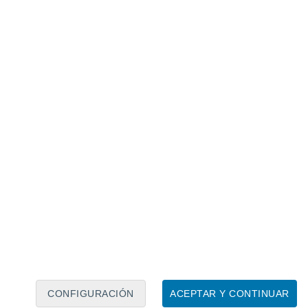
Calendario lunar
Lun
Mar
Mié
Jue
Vie
Sáb
Dom
8
9
10
11
12
13
14
15
16
17
18
19
20
21
CONFIGURACIÓN
ACEPTAR Y CONTINUAR