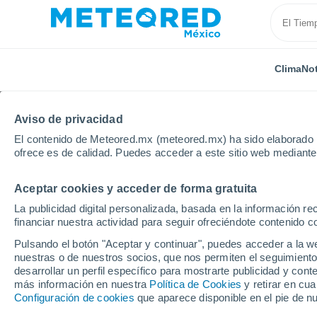
Clima
Not
Aviso de privacidad
El contenido de Meteored.mx (meteored.mx) ha sido elaborado p
ofrece es de calidad. Puedes acceder a este sitio web mediante
Aceptar cookies y acceder de forma gratuita
Inicio
Grecia
Creta
Ierapetra
La publicidad digital personalizada, basada en la información r
financiar nuestra actividad para seguir ofreciéndote contenido c
Clima en Ierapetra
Pulsando el botón "Aceptar y continuar", puedes acceder a la w
nuestras o de nuestros socios, que nos permiten el seguimiento
06:29
Sábado
desarrollar un perfil específico para mostrarte publicidad y co
más información en nuestra
Política de Cookies
y retirar en cu
Configuración de cookies
que aparece disponible en el pie de n
Soleado