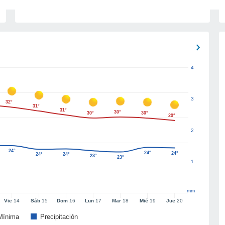
4
3
32°
31°
31°
30°
30°
30°
29°
2
24°
24°
24°
24°
24°
23°
23°
1
mm
Vie
14
Sáb
15
Dom
16
Lun
17
Mar
18
Mié
19
Jue
20
Mínima
Precipitación