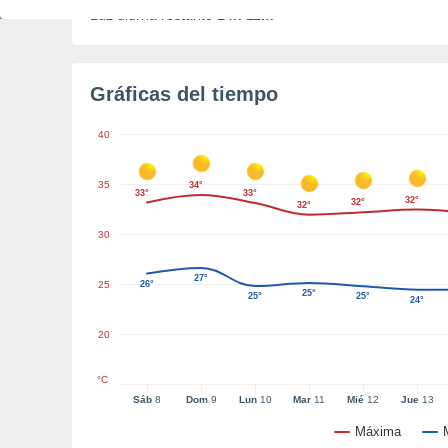
Luz diurna restante
14h 11m
Gráficas del tiempo
40
35
34°
33°
33°
32°
32°
32°
30
27°
25
26°
25°
25°
25°
24°
20
°C
Sáb
8
Dom
9
Lun
10
Mar
11
Mié
12
Jue
13
Máxima