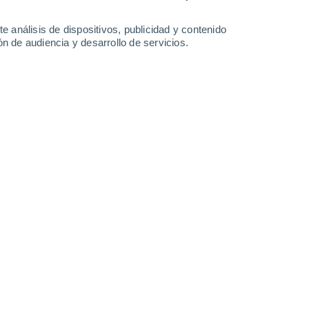
32°
/
25°
32°
/
25°
32°
/
24°
32°
/
24°
e análisis de dispositivos, publicidad y contenido
n de audiencia y desarrollo de servicios.
-
23
km/h
13
-
24
km/h
10
-
20
km/h
11
-
26
km/h
Norte
0 Bajo
9
-
20 km/h
FPS:
no
Norte
0 Bajo
8
-
18 km/h
FPS:
no
Norte
1 Bajo
7
-
18 km/h
FPS:
no
Noroeste
2 Bajo
10
-
20 km/h
FPS:
no