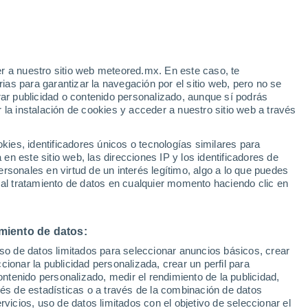
Aviso de nivel amarillo
Alerta moderada por altas
temperaturas en Ierapetra hoy
r a nuestro sitio web meteored.mx. En este caso, te
h
as para garantizar la navegación por el sitio web, pero no se
rar publicidad o contenido personalizado, aunque sí podrás
 la instalación de cookies y acceder a nuestro sitio web a través
 vive
es, identificadores únicos o tecnologías similares para
a
n este sitio web, las direcciones IP y los identificadores de
rsonales en virtud de un interés legítimo, algo a lo que puedes
eratura
Radar de lluvia
Satélites
Modelos
 al tratamiento de datos en cualquier momento haciendo clic en
miento de datos:
Martes
Miércoles
Jueves
Viernes
uso de datos limitados para seleccionar anuncios básicos, crear
11 Ago
12 Ago
13 Ago
14 Ago
ccionar la publicidad personalizada, crear un perfil para
ontenido personalizado, medir el rendimiento de la publicidad,
vés de estadísticas o a través de la combinación de datos
rvicios, uso de datos limitados con el objetivo de seleccionar el