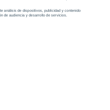
27°
/
15°
29°
/
16°
30°
/
19°
28°
/
19°
e análisis de dispositivos, publicidad y contenido
n de audiencia y desarrollo de servicios.
-
30
km/h
15
-
32
km/h
12
-
28
km/h
16
-
37
km/h
 8 de agosto
uboso
Noroeste
0 Bajo
7
-
13 km/h
FPS:
no
Norte
0 Bajo
6
-
13 km/h
FPS:
no
Noroeste
1 Bajo
5
-
13 km/h
FPS:
no
Noroeste
1 Bajo
5
-
14 km/h
FPS:
no