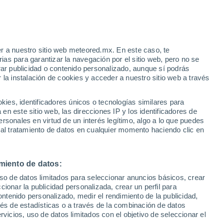
Huracán
Dolphin A 2.987 kms de distancia
r a nuestro sitio web meteored.mx. En este caso, te
h
as para garantizar la navegación por el sitio web, pero no se
rar publicidad o contenido personalizado, aunque sí podrás
 la instalación de cookies y acceder a nuestro sitio web a través
a
es, identificadores únicos o tecnologías similares para
n este sitio web, las direcciones IP y los identificadores de
rsonales en virtud de un interés legítimo, algo a lo que puedes
a
Radar de lluvia
Satélites
Modelos
 al tratamiento de datos en cualquier momento haciendo clic en
miento de datos:
Martes
Miércoles
Jueves
Viernes
uso de datos limitados para seleccionar anuncios básicos, crear
11 Ago
12 Ago
13 Ago
14 Ago
ccionar la publicidad personalizada, crear un perfil para
ontenido personalizado, medir el rendimiento de la publicidad,
vés de estadísticas o a través de la combinación de datos
rvicios, uso de datos limitados con el objetivo de seleccionar el