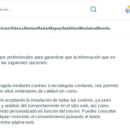
icias
Vídeos
Alertas
Radar
Mapas
Satélites
Modelos
Mundo
or profesionales para garantizar que la información que se
 las siguientes opciones:
enko
ecogida mediante cookies o tecnologías similares, nos permite
on altos estándares de calidad sin coste.
ipenko
eb aceptando la instalación de todas las cookies, ya sean
 y análisis del comportamiento en el sitio web, así como
...
ntenido personalizado en función del mismo. Puedes consultar
alquier momento el consentimiento pulsando el botón
Por hora
uestra página web.
Lluvias débiles en las próximas
horas