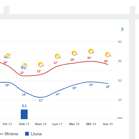
40
30°
29°
30
28°
28°
27°
23°
22°
20
19°
19°
18°
18°
14°
14°
10
11°
5.1
mm
Vie
14
Sáb
15
Dom
16
Lun
17
Mar
18
Mié
19
Jue
20
Mínima
Lluvia