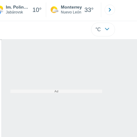
Im. Poliny Osipenko
Monterrey
Mexicali
10°
33°
Jabárovsk
Nuevo León
Baja C
°C