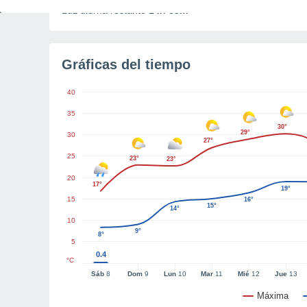
Luz diurna restante
14h 53m
Gráficas del tiempo
40
35
30°
29°
30
27°
25
23°
23°
20
17°
19°
15
16°
15°
14°
10
9°
8°
5
0.4
°C
Sáb
8
Dom
9
Lun
10
Mar
11
Mié
12
Jue
13
Máxima