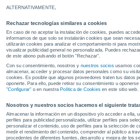
9°
ALTERNATIVAMENTE,
Rechazar tecnologías similares a cookies
Noroeste
En caso de no aceptar la instalación de cookies, puedes accede
Sensación de 8°
7
-
13 km/
informamos de que solo se instalarán cookies que sean necesari
utilizarán cookies para analizar el comportamiento ni para most
visualizar publicidad general no personalizada. Puedes rechazar
de este abono pulsando el botón "Rechazar".
Actualidad
Poder felino: formas en que un gato mejora l
Con su consentimiento, nosotros y
nuestros socios
usamos cooki
salud mental y llena de paz tu vida
almacenar, acceder y procesar datos personales como su visita e
cookies. Es posible que algunos proveedores traten tus datos pe
Clima 1 - 7 días
Por hora
Actualidad
Mapa de lluvi
oponerte. Para ello, puede retirar su consentimiento u oponerse
"Configurar"
o en nuestra
Política de Cookies
en este sitio web.
Nosotros y nuestros socios hacemos el siguiente trata
Mañana
Lunes
Hoy
Almacenar la información en un dispositivo y/o acceder a ella, 
9 Ago
10 Ago
8 Ago
perfiles para publicidad personalizada, utilizar perfiles para sele
personalizar el contenido, uso de perfiles para la selección de c
medir el rendimiento del contenido, comprender al público a tra
procedentes de diferentes fuentes, desarrollo y mejora de los se
50%