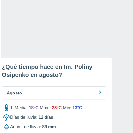
¿Qué tiempo hace en Im. Poliny
Osipenko en
agosto
?
Agosto
T. Media:
18°C
Max.:
23°C
Min:
13°C
Días de lluvia:
12
días
Acum. de lluvia:
89 mm