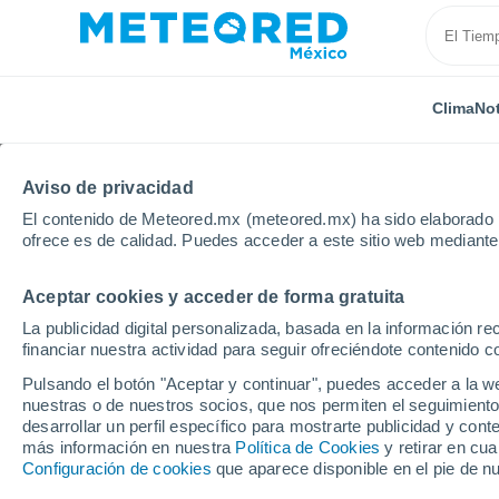
Clima
Not
Aviso de privacidad
El contenido de Meteored.mx (meteored.mx) ha sido elaborado p
ofrece es de calidad. Puedes acceder a este sitio web mediante
Aceptar cookies y acceder de forma gratuita
Inicio
Rusia
Krai de Jabárovsk
Im. Poliny Osip
La publicidad digital personalizada, basada en la información r
financiar nuestra actividad para seguir ofreciéndote contenido c
Clima en Im. Poliny Os
Pulsando el botón "Aceptar y continuar", puedes acceder a la w
nuestras o de nuestros socios, que nos permiten el seguimiento
06:21
Sábado
desarrollar un perfil específico para mostrarte publicidad y co
más información en nuestra
Política de Cookies
y retirar en cu
Configuración de cookies
que aparece disponible en el pie de n
Parcialmente nuboso