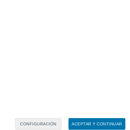
Calendario lunar
Lun
Mar
Mié
Jue
Vie
Sáb
Dom
8
9
10
11
12
13
14
15
16
17
18
19
20
21
CONFIGURACIÓN
ACEPTAR Y CONTINUAR