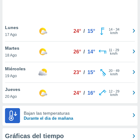
ste abono
 botón
.
Lunes
14
-
34
24°
/
15°
nto,
km/h
17 Ago
cios
Martes
kies,
11
-
29
26°
/
14°
km/h
18 Ago
ores únicos
as similares
nar,
Miércoles
20
-
49
23°
/
15°
rocesar
km/h
19 Ago
onales como
 este sitio
Jueves
recciones IP
12
-
29
24°
/
16°
km/h
20 Ago
ficadores de
 posible
s
Bajan las temperaturas
 traten tus
Durante el dia de mañana
nales en
 interés
go a lo que
Gráficas del tiempo
nerte. Para