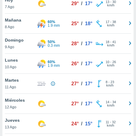
ublicidad y
13
-
30
29°
/
17°
km/h
7 Ago
do en
 mismo.
Mañana
60%
17
-
38
25°
/
18°
sultar más
1.9 mm
km/h
8 Ago
 en nuestra
 Cookies
y
Domingo
50%
18
-
41
ualquier
28°
/
17°
0.3 mm
km/h
9 Ago
ento
 botón
Lunes
60%
10
-
26
26°
/
17°
ación de
1.9 mm
km/h
10 Ago
kies
 disponible
Martes
8
-
23
e nuestra
27°
/
17°
km/h
11 Ago
.
Miércoles
IVAMENTE,
14
-
34
27°
/
17°
km/h
12 Ago
as
Jueves
11
-
32
24°
/
15°
 a cookies
km/h
13 Ago
 no aceptar