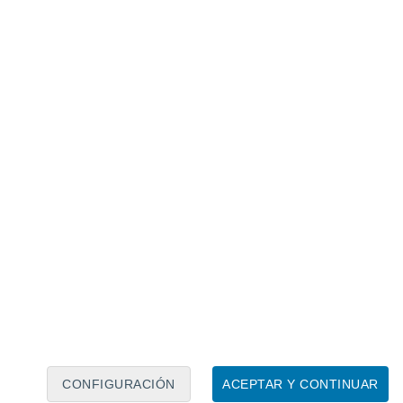
Calendario lunar
Lun
Mar
Mié
Jue
Vie
Sáb
Dom
7
8
9
10
11
12
13
14
15
16
17
18
19
20
CONFIGURACIÓN
ACEPTAR Y CONTINUAR