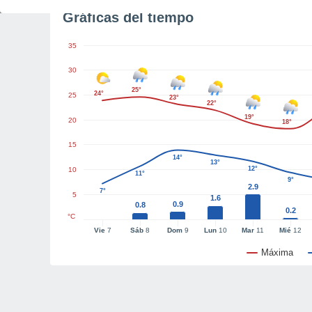
Gráficas del tiempo
35
30
25°
24°
25
23°
22°
19°
20
18°
15
14°
13°
12°
10
11°
9°
2.9
7°
5
1.6
0.9
0.8
0.2
°C
Vie
7
Sáb
8
Dom
9
Lun
10
Mar
11
Mié
12
Máxima