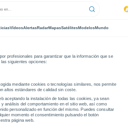
icias
Vídeos
Alertas
Radar
Mapas
Satélites
Modelos
Mundo
or profesionales para garantizar que la información que se
 las siguientes opciones:
ecogida mediante cookies o tecnologías similares, nos permite
on altos estándares de calidad sin coste.
eb aceptando la instalación de todas las cookies, ya sean
 y análisis del comportamiento en el sitio web, así como
...
ntenido personalizado en función del mismo. Puedes consultar
alquier momento el consentimiento pulsando el botón
Por hora
uestra página web.
Intervalos nubosos en las
próximas horas