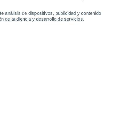
1.6 mm
2.9 mm
0.2 mm
22°
/
13°
19°
/
12°
18°
/
9°
22°
/
8°
e análisis de dispositivos, publicidad y contenido
n de audiencia y desarrollo de servicios.
-
34
km/h
14
-
42
km/h
15
-
42
km/h
7
-
26
km/h
Sur
6 Alto
7
-
27 km/h
FPS:
15-25
Sur
5 Medio
7
-
27 km/h
FPS:
6-10
Sur
4 Medio
6
-
27 km/h
FPS:
6-10
Sur
3 Medio
6
-
25 km/h
FPS:
6-10