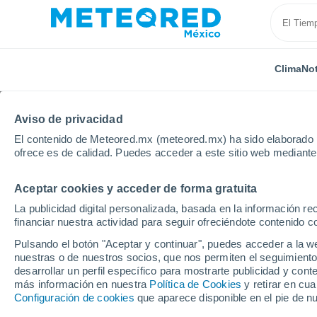
Clima
Not
Aviso de privacidad
El contenido de Meteored.mx (meteored.mx) ha sido elaborado p
ofrece es de calidad. Puedes acceder a este sitio web mediante
Aceptar cookies y acceder de forma gratuita
Inicio
Rusia
Buriatia
Irakinda
La publicidad digital personalizada, basada en la información r
financiar nuestra actividad para seguir ofreciéndote contenido c
Clima en Irakinda
Pulsando el botón "Aceptar y continuar", puedes acceder a la w
nuestras o de nuestros socios, que nos permiten el seguimiento
13:10
Viernes
desarrollar un perfil específico para mostrarte publicidad y co
más información en nuestra
Política de Cookies
y retirar en cu
Configuración de cookies
que aparece disponible en el pie de n
Nubes y claros