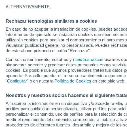
22°
ALTERNATIVAMENTE,
Rechazar tecnologías similares a cookies
UV
6 Alto
En caso de no aceptar la instalación de cookies, puedes accede
Sensación de 22°
FPS
15-25
informamos de que solo se instalarán cookies que sean necesari
utilizarán cookies para analizar el comportamiento ni para most
visualizar publicidad general no personalizada. Puedes rechazar
de este abono pulsando el botón "Rechazar".
Última hora
Claudia Sheinbaum arranca la mayor jornada
Con su consentimiento, nosotros y
nuestros socios
usamos cooki
reforestación de México: 6.6 millones de árbo
almacenar, acceder y procesar datos personales como su visita e
este 9 de agosto
cookies. Es posible que algunos proveedores traten tus datos pe
Clima 1 - 7 días
Por hora
Actualidad
Mapa de nub
oponerte. Para ello, puede retirar su consentimiento u oponerse
"Configurar"
o en nuestra
Política de Cookies
en este sitio web.
Nosotros y nuestros socios hacemos el siguiente trata
Mañana
Domingo
Hoy
Almacenar la información en un dispositivo y/o acceder a ella, 
8 Ago
9 Ago
7 Ago
perfiles para publicidad personalizada, utilizar perfiles para sele
personalizar el contenido, uso de perfiles para la selección de c
medir el rendimiento del contenido, comprender al público a tra
procedentes de diferentes fuentes, desarrollo y mejora de los se
70%
70%