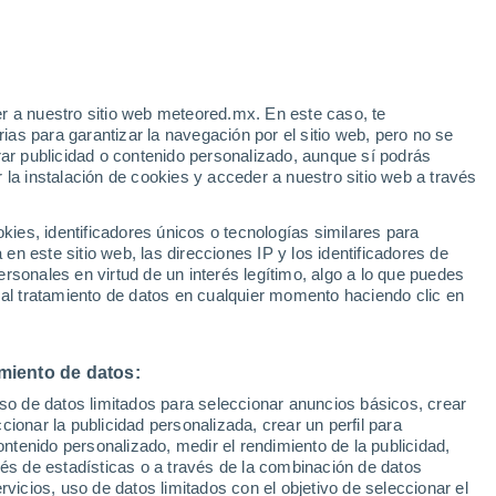
r a nuestro sitio web meteored.mx. En este caso, te
as para garantizar la navegación por el sitio web, pero no se
rar publicidad o contenido personalizado, aunque sí podrás
 la instalación de cookies y acceder a nuestro sitio web a través
 de
es, identificadores únicos o tecnologías similares para
les
n este sitio web, las direcciones IP y los identificadores de
rsonales en virtud de un interés legítimo, algo a lo que puedes
osidad
Radar de lluvia
Satélites
Modelos
 al tratamiento de datos en cualquier momento haciendo clic en
miento de datos:
Lunes
Martes
Miércoles
Jueves
uso de datos limitados para seleccionar anuncios básicos, crear
10 Ago
11 Ago
12 Ago
13 Ago
ccionar la publicidad personalizada, crear un perfil para
ontenido personalizado, medir el rendimiento de la publicidad,
vés de estadísticas o a través de la combinación de datos
rvicios, uso de datos limitados con el objetivo de seleccionar el
80%
90%
80%