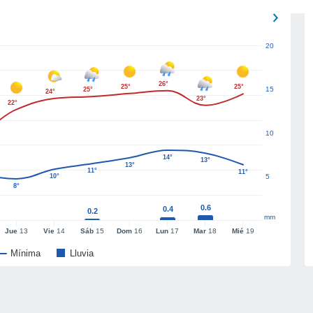
20
26°
25°
25°
15
25°
24°
23°
22°
10
14°
13°
13°
11°
11°
10°
5
8°
0.6
0.4
0.2
mm
Jue
13
Vie
14
Sáb
15
Dom
16
Lun
17
Mar
18
Mié
19
Mínima
Lluvia