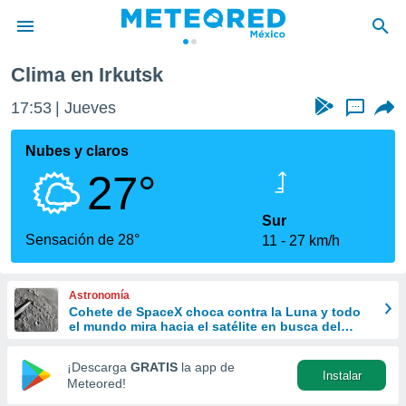
Clima en Irkutsk
privacidad
17:53
Jueves
...
o de
mx
mx) ha sido
Nubes y claros
or
27°
es para
ue la
 que se
Sur
e calidad.
Sensación de 28°
11
27 km/h
eder a este
ediante las
opciones:
Astronomía
Cohete de SpaceX choca contra la Luna y todo
ookies y
el mundo mira hacia el satélite en busca del
e forma
cráter
¡Descarga
GRATIS
la app de
Instalar
d digital
Meteored!
ada, basada