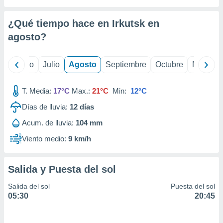
ados con el
 seleccionar
o.
¿Qué tiempo hace en Irkutsk en
calización
agosto
?
precisa e
ión mediante
yo
Junio
Julio
Agosto
Septiembre
Octubre
Noviemb
, publicidad
T. Media:
17°C
Max.:
21°C
Min:
12°C
dos,
 publicidad
Días de lluvia:
12
días
,
ón de
Acum. de lluvia:
104 mm
 desarrollo
Viento medio:
9 km/h
s.
tros 1199
ios
Salida y Puesta del sol
Salida del sol
Puesta del sol
05:30
20:45