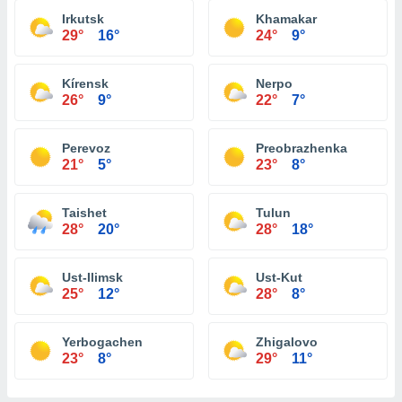
Irkutsk
Khamakar
29°
16°
24°
9°
Kírensk
Nerpo
26°
9°
22°
7°
Perevoz
Preobrazhenka
21°
5°
23°
8°
Taishet
Tulun
28°
20°
28°
18°
Ust-Ilimsk
Ust-Kut
25°
12°
28°
8°
Yerbogachen
Zhigalovo
23°
8°
29°
11°