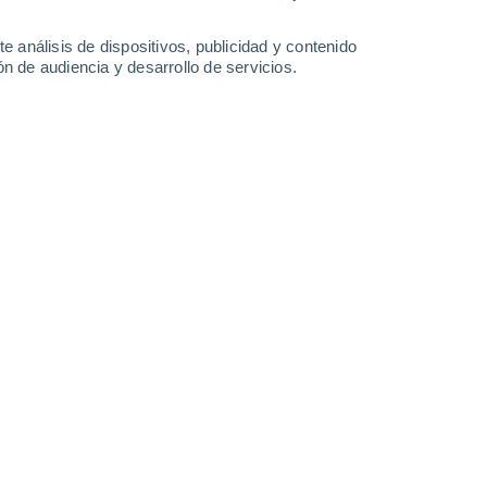
4.5 mm
4.2 mm
1.8 mm
28°
/
15°
29°
/
19°
27°
/
22°
27°
/
18°
e análisis de dispositivos, publicidad y contenido
n de audiencia y desarrollo de servicios.
-
31
km/h
21
-
44
km/h
24
-
42
km/h
9
-
23
km/h
 6 de agosto
Suroeste
3 Medio
9
-
20 km/h
FPS:
6-10
Suroeste
4 Medio
10
-
25 km/h
FPS:
6-10
Oeste
6 Alto
10
-
27 km/h
FPS:
15-25
Oeste
8 ¡Muy Alto!
12
-
26 km/h
FPS:
25-50