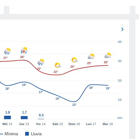
40
28°
27°
30
26°
25°
24°
23°
22°
20
19°
18°
18°
18°
17°
14°
10
12°
1.8
1.7
0.3
mm
Mié
12
Jue
13
Vie
14
Sáb
15
Dom
16
Lun
17
Mar
18
Mínima
Lluvia