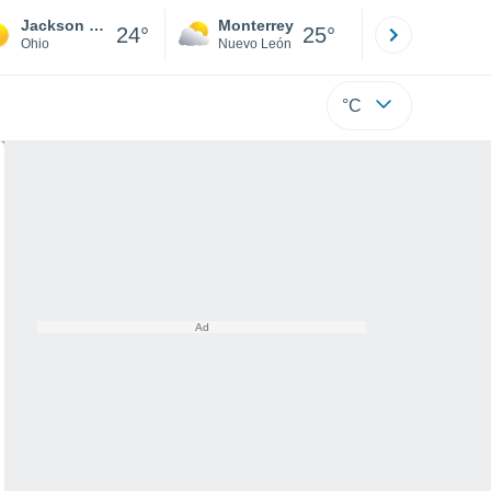
Jackson Center
Monterrey
Mexicali
24°
25°
Ohio
Nuevo León
Baja C
°C