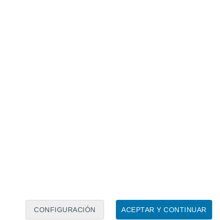
Calendario lunar
Lun
Mar
Mié
Jue
Vie
Sáb
Dom
6
7
8
9
10
11
12
13
14
15
16
17
18
19
CONFIGURACIÓN
ACEPTAR Y CONTINUAR