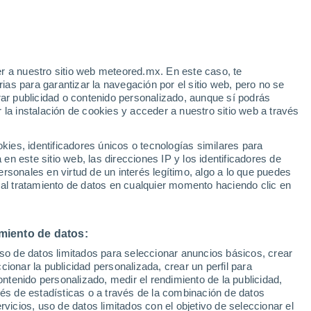
r a nuestro sitio web meteored.mx. En este caso, te
h
as para garantizar la navegación por el sitio web, pero no se
rar publicidad o contenido personalizado, aunque sí podrás
 la instalación de cookies y acceder a nuestro sitio web a través
he en
es, identificadores únicos o tecnologías similares para
y
n este sitio web, las direcciones IP y los identificadores de
rsonales en virtud de un interés legítimo, algo a lo que puedes
osidad
Radar de lluvia
Satélites
Modelos
 al tratamiento de datos en cualquier momento haciendo clic en
miento de datos:
omingo
Lunes
Martes
Miércoles
uso de datos limitados para seleccionar anuncios básicos, crear
9 Ago
10 Ago
11 Ago
12 Ago
ccionar la publicidad personalizada, crear un perfil para
ontenido personalizado, medir el rendimiento de la publicidad,
vés de estadísticas o a través de la combinación de datos
rvicios, uso de datos limitados con el objetivo de seleccionar el
70%
90%
70%