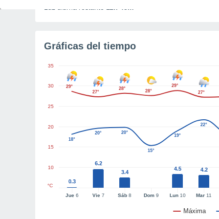
Luz diurna restante
11h 43m
Gráficas del tiempo
35
30
29°
29°
28°
28°
27°
27°
25
22°
20
20°
20°
19°
18°
15
15°
6.2
10
4.5
4.2
3.4
0.3
°C
Jue
6
Vie
7
Sáb
8
Dom
9
Lun
10
Mar
11
Máxima