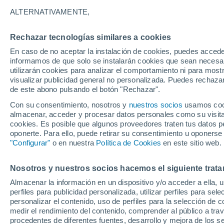
24°
ALTERNATIVAMENTE,
Rechazar tecnologías similares a cookies
Suroeste
En caso de no aceptar la instalación de cookies, puedes accede
Sensación de 24°
9
-
20 km/
informamos de que solo se instalarán cookies que sean necesari
utilizarán cookies para analizar el comportamiento ni para most
visualizar publicidad general no personalizada. Puedes rechazar
de este abono pulsando el botón "Rechazar".
Predicción
Se avecinan tormentas fuertes esta tarde-noc
Con su consentimiento, nosotros y
nuestros socios
usamos cooki
CDMX: lluvias intensas, descargas eléctricas 
almacenar, acceder y procesar datos personales como su visita e
posible granizo
cookies. Es posible que algunos proveedores traten tus datos pe
Clima 1 - 7 días
Por hora
Actualidad
Mapa de nub
oponerte. Para ello, puede retirar su consentimiento u oponerse
"Configurar"
o en nuestra
Política de Cookies
en este sitio web.
Nosotros y nuestros socios hacemos el siguiente trata
Mañana
Sábado
D
Hoy
Almacenar la información en un dispositivo y/o acceder a ella, 
7 Ago
8 Ago
6 Ago
perfiles para publicidad personalizada, utilizar perfiles para sele
personalizar el contenido, uso de perfiles para la selección de c
medir el rendimiento del contenido, comprender al público a tra
procedentes de diferentes fuentes, desarrollo y mejora de los se
80%
60%
60%