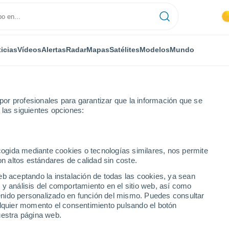
icias
Vídeos
Alertas
Radar
Mapas
Satélites
Modelos
Mundo
or profesionales para garantizar que la información que se
 las siguientes opciones:
Center
ecogida mediante cookies o tecnologías similares, nos permite
on altos estándares de calidad sin coste.
er - OH
eb aceptando la instalación de todas las cookies, ya sean
 y análisis del comportamiento en el sitio web, así como
...
ntenido personalizado en función del mismo. Puedes consultar
alquier momento el consentimiento pulsando el botón
Por hora
uestra página web.
Intervalos nubosos en las
próximas horas