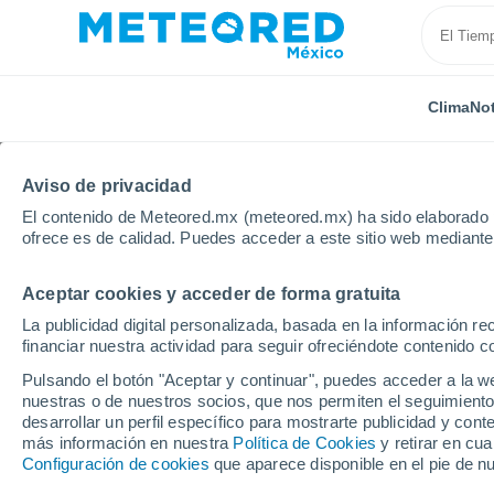
Clima
Not
Aviso de privacidad
El contenido de Meteored.mx (meteored.mx) ha sido elaborado p
ofrece es de calidad. Puedes acceder a este sitio web mediante
Aceptar cookies y acceder de forma gratuita
Inicio
Estados Unidos
Estado de Ohio
Jackson 
La publicidad digital personalizada, basada en la información r
financiar nuestra actividad para seguir ofreciéndote contenido c
Clima en Jackson Cent
Pulsando el botón "Aceptar y continuar", puedes acceder a la w
nuestras o de nuestros socios, que nos permiten el seguimiento
09:30
Jueves
desarrollar un perfil específico para mostrarte publicidad y co
más información en nuestra
Política de Cookies
y retirar en cu
Configuración de cookies
que aparece disponible en el pie de n
Soleado