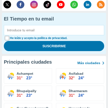
El Tiempo en tu email
He leído y acepto la política de privacidad.
Principales ciudades
Más ciudades
Achampet
Asifabad
31°
23°
32°
24°
Bhupalpally
Dharmaram
31°
23°
31°
24°