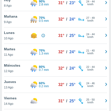
90%
ublicidad y
24
-
44
31°
/
23°
2.8 mm
km/h
8 Ago
do en
 mismo.
Mañana
70%
27
-
49
32°
/
24°
sultar más
0.5 mm
km/h
9 Ago
 en nuestra
 Cookies
y
Lunes
24
-
44
ualquier
31°
/
25°
km/h
10 Ago
ento
 botón
Martes
70%
21
-
40
32°
/
24°
ación de
1.3 mm
km/h
11 Ago
kies
 disponible
Miércoles
80%
22
-
44
e nuestra
32°
/
24°
0.7 mm
km/h
12 Ago
.
Jueves
IVAMENTE,
60%
24
-
46
32°
/
25°
0.2 mm
km/h
13 Ago
as
Viernes
25
-
50
31°
/
25°
 a cookies
km/h
14 Ago
 no aceptar