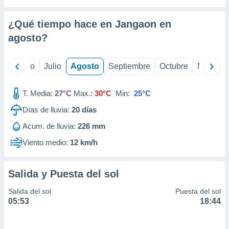
ados con el
 seleccionar
o.
¿Qué tiempo hace en Jangaon en
calización
agosto
?
precisa e
ión mediante
yo
Junio
Julio
Agosto
Septiembre
Octubre
Noviemb
, publicidad
T. Media:
27°C
Max.:
30°C
Min:
25°C
dos,
 publicidad
Días de lluvia:
20
días
,
ón de
Acum. de lluvia:
226 mm
 desarrollo
Viento medio:
12 km/h
s.
tros 1199
ios
Salida y Puesta del sol
Salida del sol
Puesta del sol
05:53
18:44