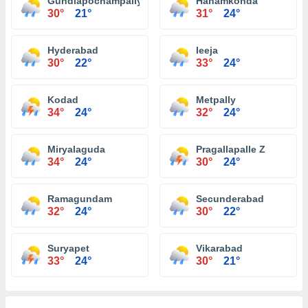
Gundlapochampally
Hanamkonda
30°
21°
31°
24°
Hyderabad
Ieeja
30°
22°
33°
24°
Kodad
Metpally
34°
24°
32°
24°
Miryalaguda
Pragallapalle Z
34°
24°
30°
24°
Ramagundam
Secunderabad
32°
24°
30°
22°
Suryapet
Vikarabad
33°
24°
30°
21°