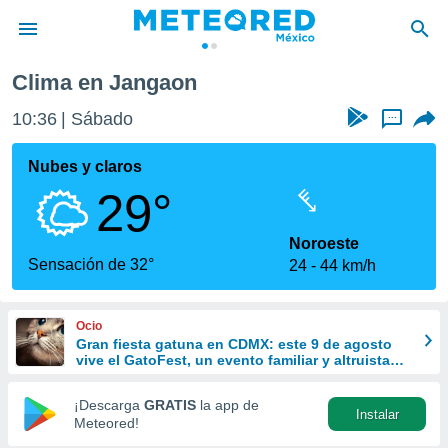
Clima en Jangaon
privacidad
10:36
Sábado
...
o de
mx
mx) ha sido
Nubes y claros
or
29°
es para
ue la
 que se
Noroeste
e calidad.
Sensación de 32°
24
44 km/h
eder a este
ediante las
opciones:
Ocio
Gran fiesta gatuna en CDMX: este 9 de agosto
ookies y
vive el GatoFest, un evento familiar y altruista
e forma
para ayudar
¡Descarga
GRATIS
la app de
Instalar
d digital
Meteored!
ada, basada