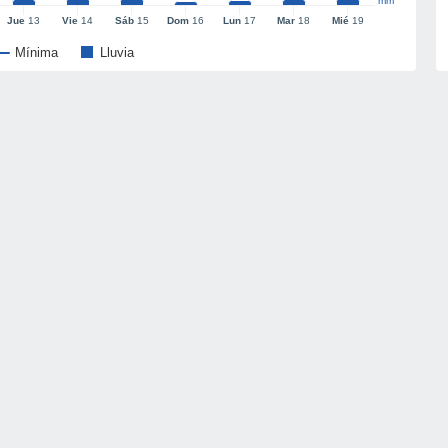
mm
Jue
13
Vie
14
Sáb
15
Dom
16
Lun
17
Mar
18
Mié
19
Mínima
Lluvia