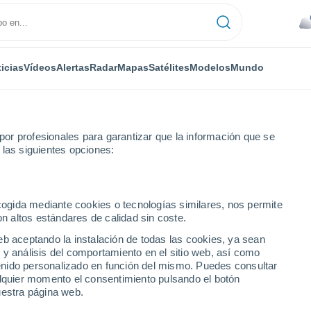
icias
Vídeos
Alertas
Radar
Mapas
Satélites
Modelos
Mundo
or profesionales para garantizar que la información que se
 las siguientes opciones:
ecogida mediante cookies o tecnologías similares, nos permite
on altos estándares de calidad sin coste.
eb aceptando la instalación de todas las cookies, ya sean
 y análisis del comportamiento en el sitio web, así como
...
ntenido personalizado en función del mismo. Puedes consultar
alquier momento el consentimiento pulsando el botón
Por hora
uestra página web.
Se espera lluvia de barro en las
próximas horas