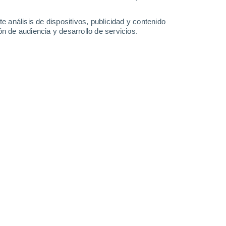
1 mm
2.3 mm
2.7 mm
0.9 mm
30°
/
22°
30°
/
21°
30°
/
21°
30°
/
20°
e análisis de dispositivos, publicidad y contenido
n de audiencia y desarrollo de servicios.
-
39
km/h
21
-
41
km/h
21
-
43
km/h
22
-
46
km/h
o
boso
Oeste
0 Bajo
17
-
29 km/h
FPS:
no
Oeste
0 Bajo
19
-
35 km/h
FPS:
no
Oeste
0 Bajo
19
-
35 km/h
FPS:
no
Oeste
0 Bajo
17
-
32 km/h
FPS:
no