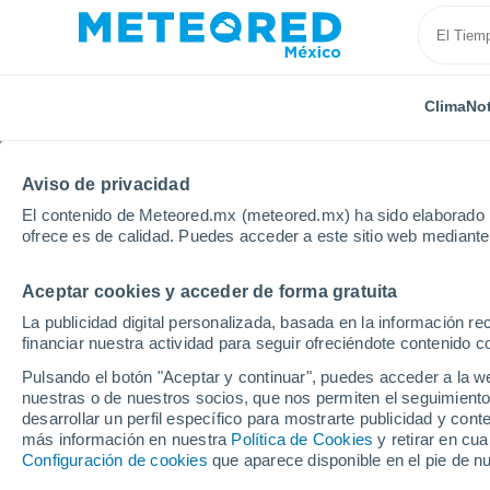
Clima
Not
Aviso de privacidad
El contenido de Meteored.mx (meteored.mx) ha sido elaborado p
ofrece es de calidad. Puedes acceder a este sitio web mediante
Aceptar cookies y acceder de forma gratuita
Inicio
India
Telangana
Vikarabad
La publicidad digital personalizada, basada en la información r
financiar nuestra actividad para seguir ofreciéndote contenido c
Clima en Vikarabad
Pulsando el botón "Aceptar y continuar", puedes acceder a la w
nuestras o de nuestros socios, que nos permiten el seguimiento
00:28
Viernes
desarrollar un perfil específico para mostrarte publicidad y co
más información en nuestra
Política de Cookies
y retirar en cu
Configuración de cookies
que aparece disponible en el pie de n
Parcialmente nuboso