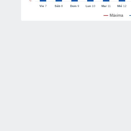
°C
Vie
7
Sáb
8
Dom
9
Lun
10
Mar
11
Mié
12
Máxima