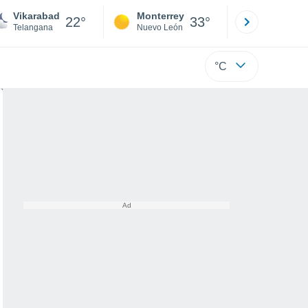
Vikarabad
Monterrey
Mexicali
22°
33°
Telangana
Nuevo León
Baja C
°C