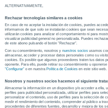
22°
ALTERNATIVAMENTE,
Rechazar tecnologías similares a cookies
Menguant
En caso de no aceptar la instalación de cookies, puedes accede
Iluminada
Sensación de 20°
informamos de que solo se instalarán cookies que sean necesari
utilizarán cookies para analizar el comportamiento ni para most
visualizar publicidad general no personalizada. Puedes rechazar
de este abono pulsando el botón "Rechazar".
Ciencia
Descubre por qué tu cerebro no hace dos cos
Con su consentimiento, nosotros y
nuestros socios
usamos cooki
la vez, solo las automatiza
almacenar, acceder y procesar datos personales como su visita e
cookies. Es posible que algunos proveedores traten tus datos pe
Clima 1 - 7 días
Por hora
Actualidad
Mapa de lluvi
oponerte. Para ello, puede retirar su consentimiento u oponerse
"Configurar"
o en nuestra
Política de Cookies
en este sitio web.
Nosotros y nuestros socios hacemos el siguiente trata
Mañana
Domingo
Hoy
Almacenar la información en un dispositivo y/o acceder a ella, 
8 Ago
9 Ago
7 Ago
perfiles para publicidad personalizada, utilizar perfiles para sele
personalizar el contenido, uso de perfiles para la selección de c
medir el rendimiento del contenido, comprender al público a tra
procedentes de diferentes fuentes, desarrollo y mejora de los se
70%
90%
70%