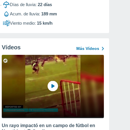
Días de lluvia:
22
días
Acum. de lluvia:
189 mm
Viento medio:
15 km/h
Vídeos
Más Vídeos
Un rayo impactó en un campo de fútbol en