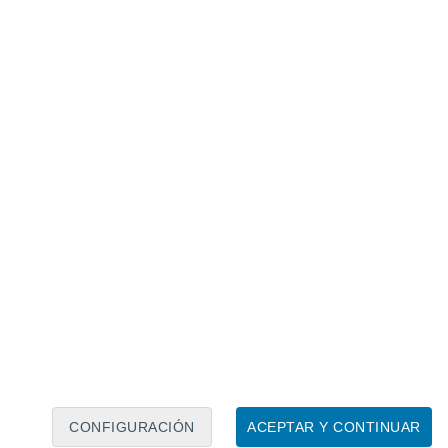
Calendario lunar
Lun
Mar
Mié
Jue
Vie
Sáb
Dom
7
8
9
10
11
12
13
14
15
16
CONFIGURACIÓN
ACEPTAR Y CONTINUAR