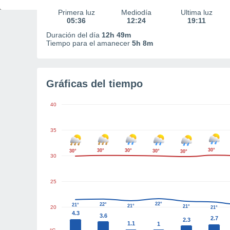
Primera luz
Mediodía
Última luz
05:36
12:24
19:11
Duración del día
12h 49m
Tiempo para el amanecer
5h 8m
Gráficas del tiempo
40
35
30°
30°
30°
30°
30°
30°
30
25
22°
22°
21°
21°
21°
20
21°
4.3
3.6
2.7
2.3
1.1
1