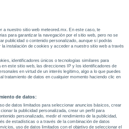
e
r a nuestro sitio web meteored.mx. En este caso, te
:
37%
as para garantizar la navegación por el sitio web, pero no se
rar publicidad o contenido personalizado, aunque sí podrás
 la instalación de cookies y acceder a nuestro sitio web a través
as a
es, identificadores únicos o tecnologías similares para
n este sitio web, las direcciones IP y los identificadores de
rsonales en virtud de un interés legítimo, algo a lo que puedes
a
Radar de lluvia
Satélites
Modelos
 al tratamiento de datos en cualquier momento haciendo clic en
miento de datos:
Lunes
Martes
Miércoles
Jueves
uso de datos limitados para seleccionar anuncios básicos, crear
10 Ago
11 Ago
12 Ago
13 Ago
ccionar la publicidad personalizada, crear un perfil para
ontenido personalizado, medir el rendimiento de la publicidad,
vés de estadísticas o a través de la combinación de datos
rvicios, uso de datos limitados con el objetivo de seleccionar el
80%
90%
90%
80%