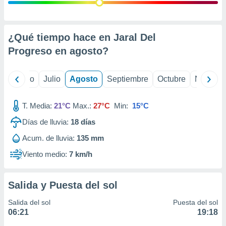
ados con el
 seleccionar
o.
calización
¿Qué tiempo hace en Jaral Del
precisa e
Progreso en
agosto
?
ión mediante
, publicidad
yo
Junio
Julio
Agosto
Septiembre
Octubre
Noviemb
dos,
 publicidad
T. Media:
21°C
Max.:
27°C
Min:
15°C
,
Días de lluvia:
18
días
ón de
 desarrollo
Acum. de lluvia:
135 mm
s.
Viento medio:
7 km/h
tros 1199
ios
Salida y Puesta del sol
Salida del sol
Puesta del sol
06:21
19:18