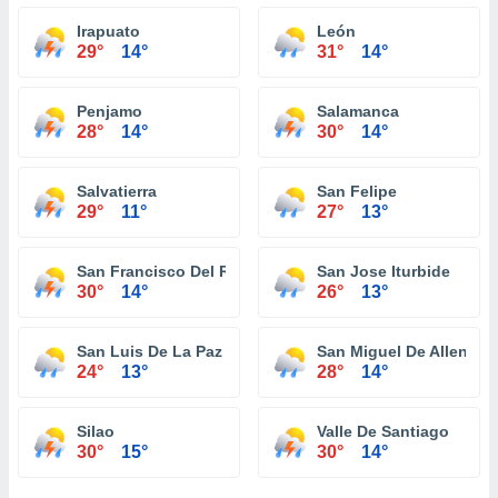
Irapuato
León
29°
14°
31°
14°
Penjamo
Salamanca
28°
14°
30°
14°
Salvatierra
San Felipe
29°
11°
27°
13°
San Francisco Del Rincon
San Jose Iturbide
30°
14°
26°
13°
San Luis De La Paz
San Miguel De Allende
24°
13°
28°
14°
Silao
Valle De Santiago
30°
15°
30°
14°