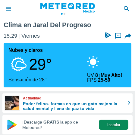
Clima en Jaral Del Progreso
privacidad
15:29
Viernes
...
o de
mx
mx) ha sido
Nubes y claros
or
29°
es para
ue la
 que se
UV
8 ¡Muy Alto!
e calidad.
Sensación de 28°
FPS
25-50
eder a este
ediante las
opciones:
Actualidad
Poder felino: formas en que un gato mejora la
ookies y
salud mental y llena de paz tu vida
e forma
¡Descarga
GRATIS
la app de
Instalar
d digital
Meteored!
ada, basada