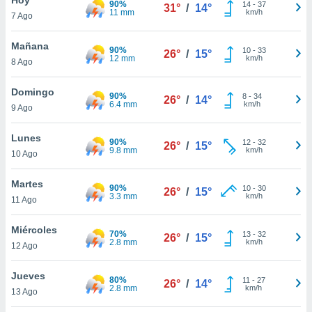
90%
ublicidad y
14
-
37
31°
/
14°
11 mm
km/h
7 Ago
do en
 mismo.
Mañana
90%
10
-
33
26°
/
15°
sultar más
12 mm
km/h
8 Ago
 en nuestra
 Cookies
y
Domingo
90%
8
-
34
ualquier
26°
/
14°
6.4 mm
km/h
9 Ago
ento
 botón
Lunes
90%
12
-
32
26°
/
15°
ación de
9.8 mm
km/h
10 Ago
kies
 disponible
Martes
90%
10
-
30
e nuestra
26°
/
15°
3.3 mm
km/h
11 Ago
.
Miércoles
IVAMENTE,
70%
13
-
32
26°
/
15°
2.8 mm
km/h
12 Ago
as
Jueves
80%
11
-
27
26°
/
14°
 a cookies
2.8 mm
km/h
13 Ago
 no aceptar