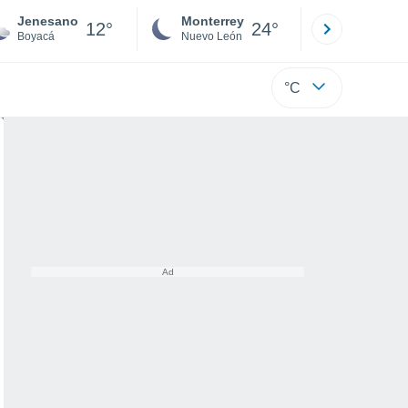
Jenesano
Monterrey
Mexicali
12°
24°
Boyacá
Nuevo León
Baja C
°C