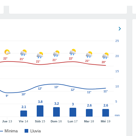
25
20
22°
22°
21°
21°
21°
21°
20°
15
10
13°
12°
12°
11°
11°
10°
9°
3.8
5
3.2
3
2.6
2.6
2.1
mm
Jue
13
Vie
14
Sáb
15
Dom
16
Lun
17
Mar
18
Mié
19
Mínima
Lluvia