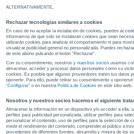
12°
ALTERNATIVAMENTE,
Rechazar tecnologías similares a cookies
Menguant
En caso de no aceptar la instalación de cookies, puedes accede
Iluminada
Sensación de 12°
informamos de que solo se instalarán cookies que sean necesari
utilizarán cookies para analizar el comportamiento ni para most
visualizar publicidad general no personalizada. Puedes rechazar
de este abono pulsando el botón "Rechazar".
Última hora
Claudia Sheinbaum arranca la mayor jornada
Con su consentimiento, nosotros y
nuestros socios
usamos cooki
reforestación de México: 6.6 millones de árbo
almacenar, acceder y procesar datos personales como su visita e
este 9 de agosto
cookies. Es posible que algunos proveedores traten tus datos pe
Clima 1 - 7 días
Por hora
Actualidad
Mapa de nub
oponerte. Para ello, puede retirar su consentimiento u oponerse
"Configurar"
o en nuestra
Política de Cookies
en este sitio web.
Nosotros y nuestros socios hacemos el siguiente trata
Mañana
Domingo
Hoy
Almacenar la información en un dispositivo y/o acceder a ella, 
8 Ago
9 Ago
7 Ago
perfiles para publicidad personalizada, utilizar perfiles para sele
personalizar el contenido, uso de perfiles para la selección de c
medir el rendimiento del contenido, comprender al público a tra
procedentes de diferentes fuentes, desarrollo y mejora de los se
70%
90%
80%