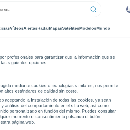
icias
Vídeos
Alertas
Radar
Mapas
Satélites
Modelos
Mundo
or profesionales para garantizar que la información que se
 las siguientes opciones:
sano
ecogida mediante cookies o tecnologías similares, nos permite
on altos estándares de calidad sin coste.
eb aceptando la instalación de todas las cookies, ya sean
 y análisis del comportamiento en el sitio web, así como
...
ntenido personalizado en función del mismo. Puedes consultar
alquier momento el consentimiento pulsando el botón
Por hora
uestra página web.
Cielos nubosos en las próximas
horas