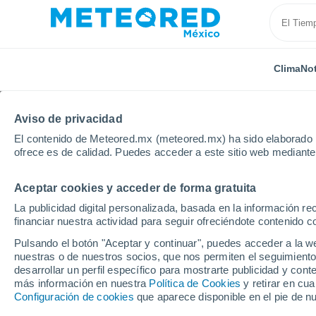
Clima
Not
Aviso de privacidad
El contenido de Meteored.mx (meteored.mx) ha sido elaborado p
ofrece es de calidad. Puedes acceder a este sitio web mediante
Aceptar cookies y acceder de forma gratuita
Inicio
Colombia
Departamento de Boyacá
Jene
La publicidad digital personalizada, basada en la información r
financiar nuestra actividad para seguir ofreciéndote contenido c
Clima en Jenesano
Pulsando el botón "Aceptar y continuar", puedes acceder a la w
nuestras o de nuestros socios, que nos permiten el seguimiento
01:45
Viernes
desarrollar un perfil específico para mostrarte publicidad y co
más información en nuestra
Política de Cookies
y retirar en cu
Configuración de cookies
que aparece disponible en el pie de n
Nubes y claros