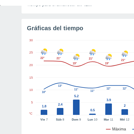
Tiempo para el amanecer
3h 42m
Gráficas del tiempo
30
25
22°
21°
21°
21°
19°
19°
20
15
13°
12°
12°
11°
10
11°
10°
5.2
3.9
5
2.4
2
1.8
0.5
°C
Vie
7
Sáb
8
Dom
9
Lun
10
Mar
11
Mié
12
Máxima