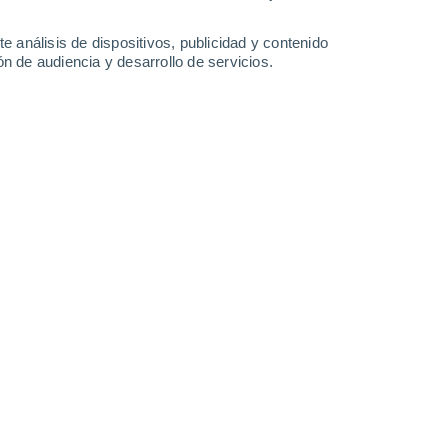
0.5 mm
3.9 mm
2 mm
21°
/
11°
19°
/
12°
21°
/
12°
22°
/
9°
e análisis de dispositivos, publicidad y contenido
n de audiencia y desarrollo de servicios.
-
57
km/h
16
-
53
km/h
15
-
50
km/h
14
-
45
km/h
o
Noroeste
0 Bajo
0
-
12 km/h
FPS:
no
oso
Noroeste
0 Bajo
1
-
11 km/h
FPS:
no
oso
Noroeste
0 Bajo
1
-
10 km/h
FPS:
no
oso
Sur
2 Bajo
2
-
15 km/h
FPS:
no