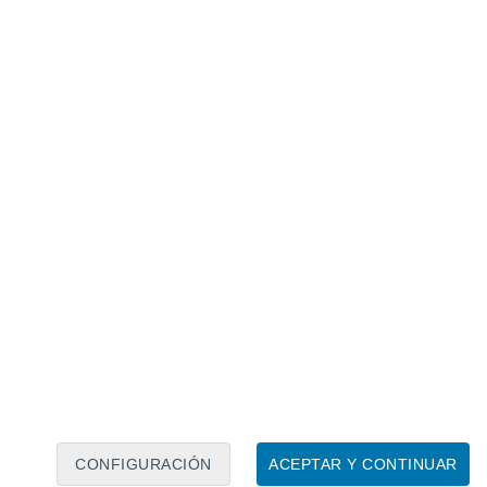
Calendario lunar
Lun
Mar
Mié
Jue
Vie
Sáb
Dom
7
8
9
10
11
12
13
14
15
16
17
18
19
20
CONFIGURACIÓN
ACEPTAR Y CONTINUAR