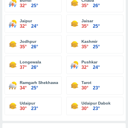
Bundi
Chaba
32°
25°
35°
26°
Jaipur
Jaisar
32°
24°
35°
25°
Jodhpur
Kashmir
35°
26°
35°
25°
Longewala
Pushkar
37°
26°
32°
24°
Ramgarh Shekhawati
Tarot
34°
25°
30°
23°
Udaipur
Udaipur Dabok
30°
23°
30°
23°