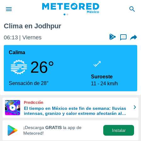
Clima en Jodhpur
privacidad
06:13
Viernes
...
o de
mx
mx) ha sido
Calima
or
26°
es para
ue la
 que se
Suroeste
e calidad.
Sensación de 28°
11
24 km/h
eder a este
ediante las
opciones:
Predicción
El tiempo en México este fin de semana: lluvias
ookies y
intensas, granizo y calor extremo afectarán al
e forma
país
¡Descarga
GRATIS
la app de
Instalar
d digital
Meteored!
ada, basada