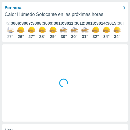
mación
ediante
Por hora
ecnologías
Calor Húmedo Sofocante en las próximas horas
nos permite
:30
05:30
06:30
07:30
08:30
09:30
10:30
11:30
12:30
13:30
14:30
15:30
16:
estra
ara seguir
e contenido
7°
27°
26°
27°
28°
29°
30°
30°
31°
32°
34°
34°
33
ACEPTAR
stándares
Y
sin coste.
CONTINUAR
 botón
continuar",
CONFIGURACIÓN
der a la
ndo la
 de todas
, ya sean
de nuestros
 nos
 y análisis
tamiento en
b, así como
un perfil
para
Hoy