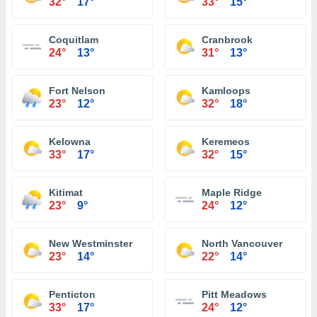
32°
17°
33°
15°
Coquitlam
Cranbrook
24°
13°
31°
13°
Fort Nelson
Kamloops
23°
12°
32°
18°
Kelowna
Keremeos
33°
17°
32°
15°
Kitimat
Maple Ridge
23°
9°
24°
12°
New Westminster
North Vancouver
23°
14°
22°
14°
Penticton
Pitt Meadows
33°
17°
24°
12°