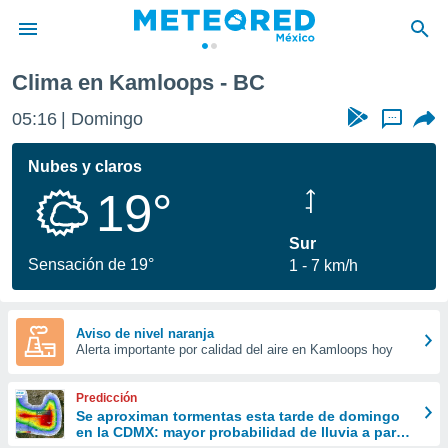
Clima en Kamloops - BC
privacidad
05:16
Domingo
...
o de
mx
mx) ha sido
Nubes y claros
or
19°
es para
ue la
 que se
Sur
e calidad.
Sensación de 19°
1
7 km/h
eder a este
ediante las
opciones:
Aviso de nivel naranja
Alerta importante por calidad del aire en Kamloops hoy
ookies y
e forma
Predicción
d digital
Se aproximan tormentas esta tarde de domingo
en la CDMX: mayor probabilidad de lluvia a partir
ada, basada