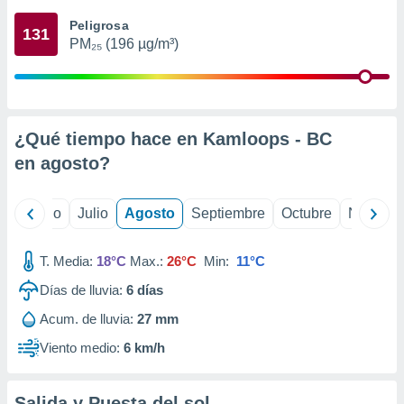
ados con el
 seleccionar
Peligrosa
131
o.
PM₂₅ (196 µg/m³)
calización
precisa e
ión mediante
, publicidad
¿Qué tiempo hace en Kamloops - BC
en
agosto
?
dos,
 publicidad
,
yo
Junio
Julio
Agosto
Septiembre
Octubre
Noviemb
ón de
 desarrollo
s.
T. Media:
18°C
Max.:
26°C
Min:
11°C
tros 1199
Días de lluvia:
6
días
ios
Acum. de lluvia:
27 mm
Viento medio:
6 km/h
Salida y Puesta del sol