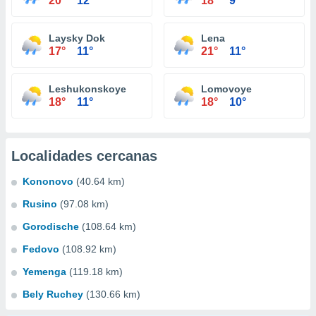
20°
12°
18°
9°
Laysky Dok
Lena
17°
11°
21°
11°
Leshukonskoye
Lomovoye
18°
11°
18°
10°
Localidades cercanas
Kononovo
(40.64 km)
Rusino
(97.08 km)
Gorodische
(108.64 km)
Fedovo
(108.92 km)
Yemenga
(119.18 km)
Bely Ruchey
(130.66 km)