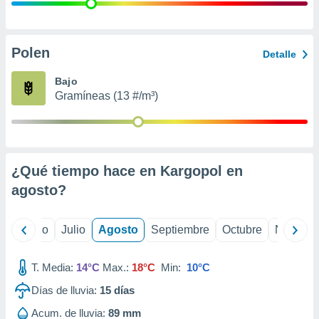
ados con el
 seleccionar
o.
calización
Polen
Detalle
precisa e
ión mediante
Bajo
Gramíneas (13 #/m³)
, publicidad
dos,
 publicidad
,
¿Qué tiempo hace en Kargopol en
ón de
 desarrollo
agosto
?
s.
tros 1199
yo
Junio
Julio
Agosto
Septiembre
Octubre
Noviemb
ios
T. Media:
14°C
Max.:
18°C
Min:
10°C
Días de lluvia:
15
días
Acum. de lluvia:
89 mm