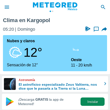
Clima en Kargopol
privacidad
05:20
Domingo
...
o de
mx
mx) ha sido
Nubes y claros
or
12°
es para
ue la
 que se
Oeste
e calidad.
Sensación de 12°
11
20 km/h
eder a este
ediante las
opciones:
Astronomía
El astrofísico especializado Zeus Valtierra, nos
ookies y
dice que le pasaría a la Tierra si la Luna
e forma
desapareciera
¡Descarga
GRATIS
la app de
Instalar
d digital
Meteored!
ada, basada