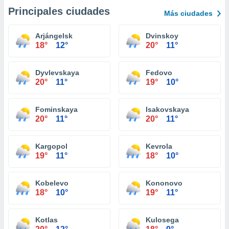
Principales ciudades
Más ciudades
Arjángelsk
Dvinskoy
18°
12°
20°
11°
Dyvlevskaya
Fedovo
20°
11°
19°
10°
Fominskaya
Isakovskaya
20°
11°
20°
11°
Kargopol
Kevrola
19°
11°
18°
10°
Kobelevo
Kononovo
18°
10°
19°
11°
Kotlas
Kulosega