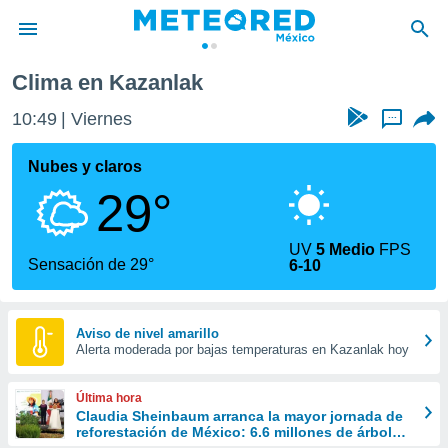
Clima en Kazanlak
privacidad
10:49
Viernes
...
o de
mx
mx) ha sido
Nubes y claros
or
29°
es para
ue la
 que se
UV
5 Medio
FPS
e calidad.
Sensación de 29°
6-10
eder a este
ediante las
opciones:
Aviso de nivel amarillo
Alerta moderada por bajas temperaturas en Kazanlak hoy
ookies y
e forma
Última hora
d digital
Claudia Sheinbaum arranca la mayor jornada de
reforestación de México: 6.6 millones de árboles
ada, basada