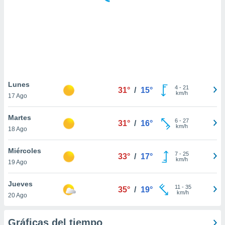
ste abono
 botón
.
nto,
cios
kies,
Lunes
4
-
21
ores únicos
31°
/
15°
km/h
17 Ago
as similares
nar,
Martes
rocesar
6
-
27
31°
/
16°
km/h
onales como
18 Ago
 este sitio
recciones IP
Miércoles
7
-
25
33°
/
17°
ficadores de
km/h
19 Ago
 posible
s
Jueves
 traten tus
11
-
35
35°
/
19°
km/h
nales en
20 Ago
 interés
go a lo que
Gráficas del tiempo
nerte. Para