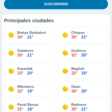
Principales ciudades
Bratya Daskalovi
Chirpan
34°
21°
35°
21°
Galabovo
Gurkovo
35°
21°
32°
20°
Kazanlak
Maglizh
33°
20°
32°
19°
Nikolaevo
Opan
32°
19°
34°
20°
Pavel Banya
Radnevo
31°
19°
35°
21°