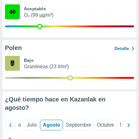
ados con el
 seleccionar
Aceptable
40
o.
O₃ (99 µg/m³)
calización
precisa e
ión mediante
, publicidad
Polen
Detalle
dos,
Bajo
 publicidad
Gramíneas (23 #/m³)
,
ón de
 desarrollo
s.
tros 1199
¿Qué tiempo hace en Kazanlak en
ios
agosto
?
yo
Junio
Julio
Agosto
Septiembre
Octubre
Noviemb