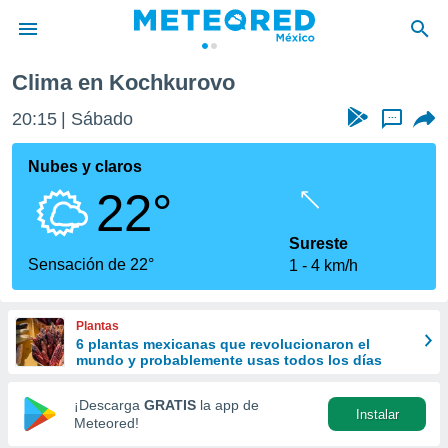
Clima en Kochkurovo
privacidad
20:15
Sábado
...
o de
mx
mx) ha sido
Nubes y claros
or
22°
es para
ue la
 que se
Sureste
e calidad.
Sensación de 22°
1
4 km/h
eder a este
ediante las
opciones:
Plantas
6 plantas mexicanas que revolucionaron el
ookies y
mundo y probablemente usas todos los días
e forma
¡Descarga
GRATIS
la app de
Instalar
d digital
Meteored!
ada, basada