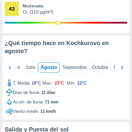
ados con el
Moderada
 seleccionar
43
o.
O₃ (110 µg/m³)
calización
precisa e
ión mediante
¿Qué tiempo hace en Kochkurovo en
, publicidad
agosto
?
dos,
 publicidad
,
yo
Junio
Julio
Agosto
Septiembre
Octubre
Noviemb
ón de
 desarrollo
s.
T. Media:
18°C
Max.:
23°C
Min:
12°C
tros 1199
Días de lluvia:
11
días
ios
Acum. de lluvia:
71 mm
Viento medio:
11 km/h
Salida y Puesta del sol