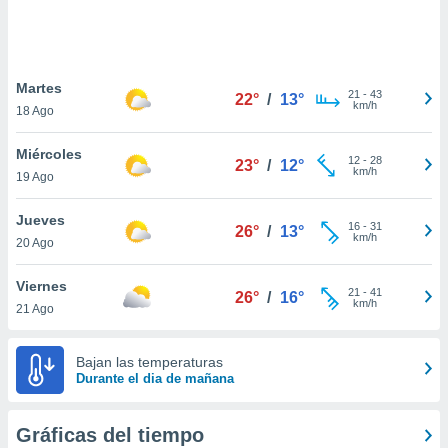
ste abono
 botón
.
Martes
21
-
43
22°
/
13°
nto,
km/h
18 Ago
cios
Miércoles
kies,
12
-
28
23°
/
12°
km/h
19 Ago
ores únicos
as similares
nar,
Jueves
16
-
31
26°
/
13°
rocesar
km/h
20 Ago
onales como
 este sitio
Viernes
recciones IP
21
-
41
26°
/
16°
km/h
21 Ago
ficadores de
 posible
s
Bajan las temperaturas
 traten tus
Durante el dia de mañana
nales en
 interés
go a lo que
Gráficas del tiempo
nerte. Para