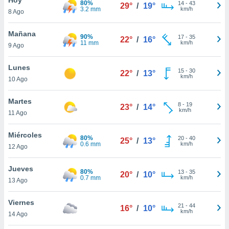
80%
ublicidad y
14
-
43
29°
/
19°
3.2 mm
km/h
8 Ago
do en
 mismo.
Mañana
90%
17
-
35
22°
/
16°
sultar más
11 mm
km/h
9 Ago
 en nuestra
 Cookies
y
Lunes
15
-
30
ualquier
22°
/
13°
km/h
10 Ago
ento
 botón
Martes
8
-
19
23°
/
14°
ación de
km/h
11 Ago
kies
 disponible
Miércoles
80%
20
-
40
e nuestra
25°
/
13°
0.6 mm
km/h
12 Ago
.
Jueves
IVAMENTE,
80%
13
-
35
20°
/
10°
0.7 mm
km/h
13 Ago
as
Viernes
21
-
44
16°
/
10°
 a cookies
km/h
14 Ago
 no aceptar