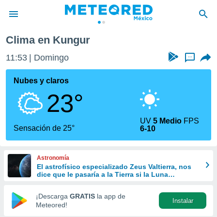
Clima en Kungur
privacidad
11:53
Domingo
...
o de
mx
mx) ha sido
Nubes y claros
or
23°
es para
ue la
 que se
UV
5 Medio
FPS
e calidad.
Sensación de 25°
6-10
eder a este
ediante las
opciones:
Astronomía
El astrofísico especializado Zeus Valtierra, nos
ookies y
dice que le pasaría a la Tierra si la Luna
e forma
desapareciera
¡Descarga
GRATIS
la app de
Instalar
d digital
Meteored!
ada, basada