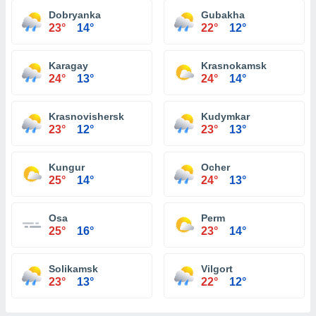
Dobryanka
Gubakha
23°
14°
22°
12°
Karagay
Krasnokamsk
24°
13°
24°
14°
Krasnovishersk
Kudymkar
23°
12°
23°
13°
Kungur
Ocher
25°
14°
24°
13°
Osa
Perm
25°
16°
23°
14°
Solikamsk
Vilgort
23°
13°
22°
12°