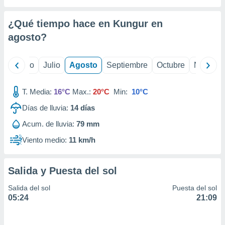
ados con el
 seleccionar
o.
¿Qué tiempo hace en Kungur en
calización
agosto
?
precisa e
ión mediante
yo
Junio
Julio
Agosto
Septiembre
Octubre
Noviemb
, publicidad
T. Media:
16°C
Max.:
20°C
Min:
10°C
dos,
 publicidad
Días de lluvia:
14
días
,
ón de
Acum. de lluvia:
79 mm
 desarrollo
Viento medio:
11 km/h
s.
tros 1199
ios
Salida y Puesta del sol
Salida del sol
Puesta del sol
05:24
21:09