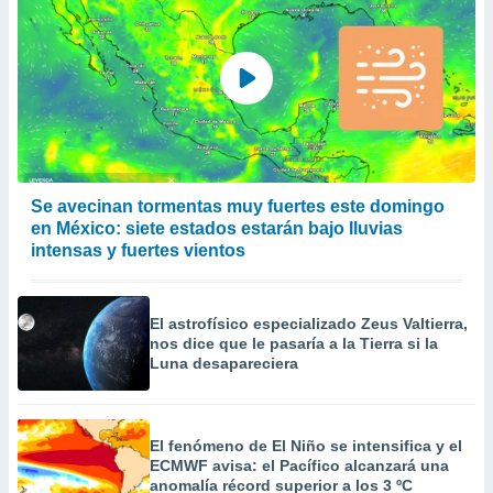
Se avecinan tormentas muy fuertes este domingo
en México: siete estados estarán bajo lluvias
intensas y fuertes vientos
El astrofísico especializado Zeus Valtierra,
nos dice que le pasaría a la Tierra si la
Luna desapareciera
El fenómeno de El Niño se intensifica y el
ECMWF avisa: el Pacífico alcanzará una
anomalía récord superior a los 3 ºC