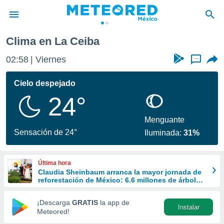
Clima en La Ceiba
privacidad
02:58
Viernes
...
o de
mx
mx) ha sido
Cielo despejado
or
24°
es para
ue la
 que se
Menguante
e calidad.
Sensación de 24°
Iluminada:
31%
eder a este
ediante las
opciones:
Última hora
Claudia Sheinbaum arranca la mayor jornada de
ookies y
reforestación de México: 6.6 millones de árboles
e forma
este 9 de agosto
¡Descarga
GRATIS
la app de
Instalar
d digital
Meteored!
ada, basada