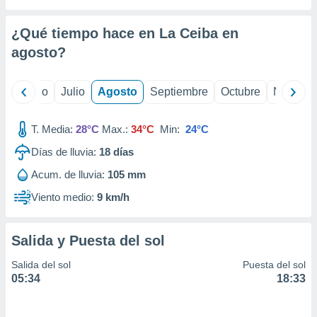
ados con el
 seleccionar
o.
¿Qué tiempo hace en La Ceiba en
calización
agosto
?
precisa e
ión mediante
yo
Junio
Julio
Agosto
Septiembre
Octubre
Noviemb
, publicidad
T. Media:
28°C
Max.:
34°C
Min:
24°C
dos,
 publicidad
Días de lluvia:
18
días
,
ón de
Acum. de lluvia:
105 mm
 desarrollo
Viento medio:
9 km/h
s.
tros 1199
ios
Salida y Puesta del sol
Salida del sol
Puesta del sol
05:34
18:33