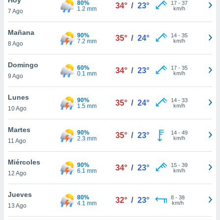
80%
ublicidad y
17
-
37
34°
/
23°
1.2 mm
km/h
7 Ago
do en
 mismo.
Mañana
90%
14
-
35
35°
/
24°
sultar más
7.2 mm
km/h
8 Ago
 en nuestra
 Cookies
y
Domingo
60%
17
-
35
ualquier
34°
/
23°
0.1 mm
km/h
9 Ago
ento
 botón
Lunes
90%
14
-
33
35°
/
24°
ación de
1.5 mm
km/h
10 Ago
kies
 disponible
Martes
90%
14
-
49
e nuestra
35°
/
23°
2.3 mm
km/h
11 Ago
.
Miércoles
IVAMENTE,
90%
15
-
39
34°
/
23°
6.1 mm
km/h
12 Ago
as
Jueves
80%
8
-
38
32°
/
23°
 a cookies
4.1 mm
km/h
13 Ago
 no aceptar