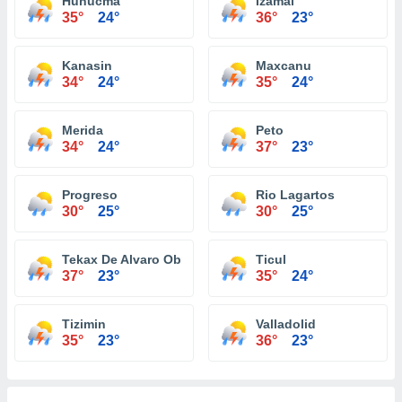
Hunucma
Izamal
35°
24°
36°
23°
Kanasin
Maxcanu
34°
24°
35°
24°
Merida
Peto
34°
24°
37°
23°
Progreso
Rio Lagartos
30°
25°
30°
25°
Tekax De Alvaro Obregon
Ticul
37°
23°
35°
24°
Tizimin
Valladolid
35°
23°
36°
23°