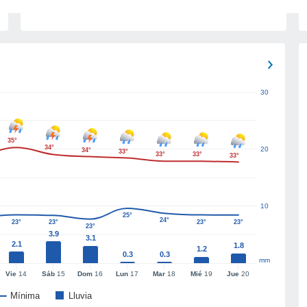
30
35°
34°
20
34°
33°
33°
33°
33°
10
25°
24°
23°
23°
23°
23°
23°
3.9
3.1
2.1
1.8
1.2
0.3
0.3
mm
Vie
14
Sáb
15
Dom
16
Lun
17
Mar
18
Mié
19
Jue
20
Mínima
Lluvia