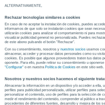
25°
ALTERNATIVAMENTE,
Rechazar tecnologías similares a cookies
Menguant
En caso de no aceptar la instalación de cookies, puedes accede
Iluminada
Sensación de 25°
informamos de que solo se instalarán cookies que sean necesari
utilizarán cookies para analizar el comportamiento ni para most
visualizar publicidad general no personalizada. Puedes rechazar
de este abono pulsando el botón "Rechazar".
Ocio
Gran fiesta gatuna en CDMX: este 9 de agosto
Con su consentimiento, nosotros y
nuestros socios
usamos cooki
el GatoFest, un evento familiar y altruista par
almacenar, acceder y procesar datos personales como su visita e
ayudar
cookies. Es posible que algunos proveedores traten tus datos pe
Clima 1 - 7 días
Por hora
Actualidad
Mapa de nub
oponerte. Para ello, puede retirar su consentimiento u oponerse
"Configurar"
o en nuestra
Política de Cookies
en este sitio web.
Nosotros y nuestros socios hacemos el siguiente trata
Mañana
Lunes
Hoy
Almacenar la información en un dispositivo y/o acceder a ella, 
9 Ago
10 Ago
8 Ago
perfiles para publicidad personalizada, utilizar perfiles para sele
personalizar el contenido, uso de perfiles para la selección de c
medir el rendimiento del contenido, comprender al público a tra
procedentes de diferentes fuentes, desarrollo y mejora de los se
60%
80%
90%