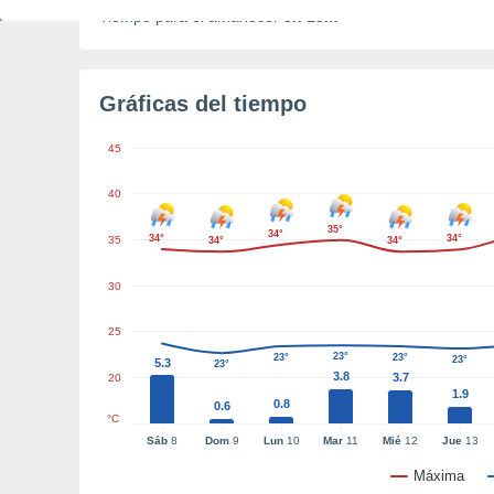
Tiempo para el amanecer
3h 13m
Gráficas del tiempo
45
40
35°
34°
34°
34°
35
34°
34°
30
25
23°
23°
23°
23°
5.3
23°
3.8
3.7
20
1.9
0.8
0.6
°C
Sáb
8
Dom
9
Lun
10
Mar
11
Mié
12
Jue
13
Máxima