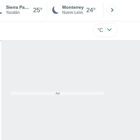
Sierra Papacal
Monterrey
Mexicali
25°
24°
Yucatán
Nuevo León
Baja C
°C