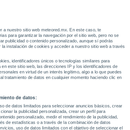
e
r a nuestro sitio web meteored.mx. En este caso, te
:
21%
as para garantizar la navegación por el sitio web, pero no se
rar publicidad o contenido personalizado, aunque sí podrás
 la instalación de cookies y acceder a nuestro sitio web a través
 vive
es, identificadores únicos o tecnologías similares para
a
n este sitio web, las direcciones IP y los identificadores de
rsonales en virtud de un interés legítimo, algo a lo que puedes
osidad
Radar de lluvia
Satélites
Modelos
 al tratamiento de datos en cualquier momento haciendo clic en
miento de datos:
Martes
Miércoles
Jueves
Viernes
uso de datos limitados para seleccionar anuncios básicos, crear
11 Ago
12 Ago
13 Ago
14 Ago
ccionar la publicidad personalizada, crear un perfil para
ontenido personalizado, medir el rendimiento de la publicidad,
vés de estadísticas o a través de la combinación de datos
rvicios, uso de datos limitados con el objetivo de seleccionar el
90%
90%
90%
80%