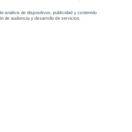
3.8 mm
3.7 mm
1.9 mm
2.1 mm
35°
/
23°
34°
/
23°
34°
/
23°
35°
/
23°
e análisis de dispositivos, publicidad y contenido
n de audiencia y desarrollo de servicios.
-
48
km/h
15
-
37
km/h
10
-
37
km/h
16
-
40
km/h
agosto
Sureste
0 Bajo
5
-
8 km/h
FPS:
no
Sureste
0 Bajo
4
-
7 km/h
FPS:
no
Sureste
0 Bajo
4
-
6 km/h
FPS:
no
Sureste
2 Bajo
5
-
15 km/h
FPS:
no