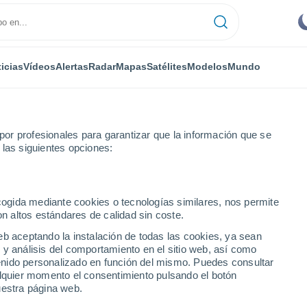
icias
Vídeos
Alertas
Radar
Mapas
Satélites
Modelos
Mundo
or profesionales para garantizar que la información que se
 las siguientes opciones:
ecogida mediante cookies o tecnologías similares, nos permite
on altos estándares de calidad sin coste.
l
eb aceptando la instalación de todas las cookies, ya sean
 y análisis del comportamiento en el sitio web, así como
...
ntenido personalizado en función del mismo. Puedes consultar
alquier momento el consentimiento pulsando el botón
Por hora
uestra página web.
Intervalos nubosos en las
próximas horas