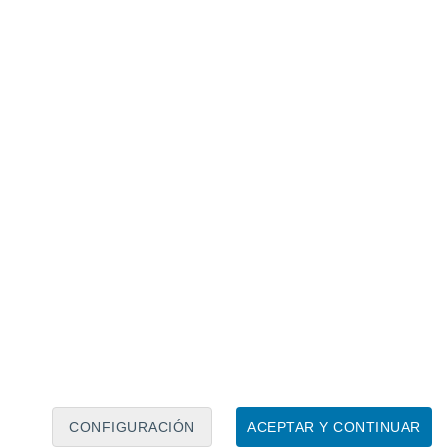
Calendario lunar
Lun
Mar
Mié
Jue
Vie
Sáb
Dom
8
9
10
11
12
13
14
15
16
17
18
19
20
21
CONFIGURACIÓN
ACEPTAR Y CONTINUAR