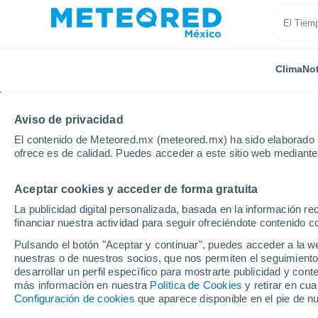
Clima
Not
Aviso de privacidad
El contenido de Meteored.mx (meteored.mx) ha sido elaborado p
ofrece es de calidad. Puedes acceder a este sitio web mediante
Aceptar cookies y acceder de forma gratuita
Inicio
Yucatán
Sierra Papacal
La publicidad digital personalizada, basada en la información r
financiar nuestra actividad para seguir ofreciéndote contenido c
Clima en Sierra Papaca
Pulsando el botón "Aceptar y continuar", puedes acceder a la w
nuestras o de nuestros socios, que nos permiten el seguimiento
01:59
Sábado
desarrollar un perfil específico para mostrarte publicidad y co
más información en nuestra
Política de Cookies
y retirar en cu
Configuración de cookies
que aparece disponible en el pie de n
Cielo despejado