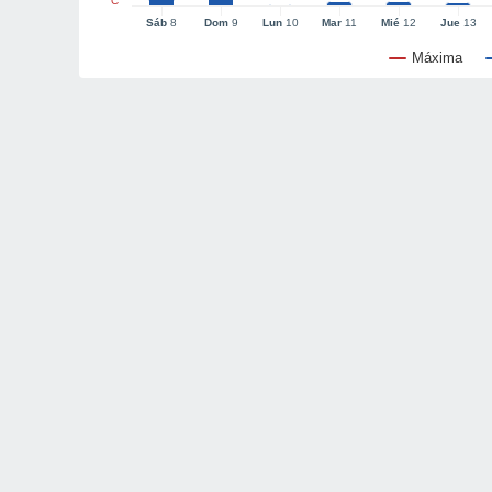
°C
Sáb
8
Dom
9
Lun
10
Mar
11
Mié
12
Jue
13
Máxima