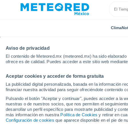
Clima
Not
Aviso de privacidad
El contenido de Meteored.mx (meteored.mx) ha sido elaborado p
ofrece es de calidad. Puedes acceder a este sitio web mediante
Aceptar cookies y acceder de forma gratuita
Inicio
Colombia
Valle del Cauca
La Cumbre
La publicidad digital personalizada, basada en la información r
financiar nuestra actividad para seguir ofreciéndote contenido c
Clima en La Cumbre (C
Pulsando el botón "Aceptar y continuar", puedes acceder a la w
nuestras o de nuestros socios, que nos permiten el seguimiento
00:58
Sábado
desarrollar un perfil específico para mostrarte publicidad y co
más información en nuestra
Política de Cookies
y retirar en cu
Configuración de cookies
que aparece disponible en el pie de n
Parcialmente nuboso