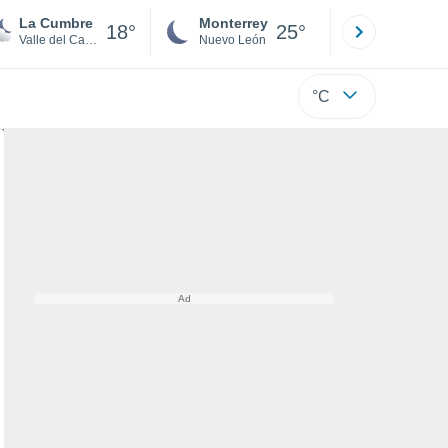
La Cumbre
Monterrey
Mexicali
18°
25°
Valle del Cauca
Nuevo León
Baja C
°C