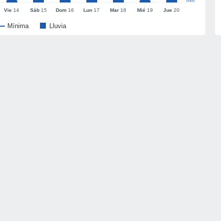
mm
Vie
14
Sáb
15
Dom
16
Lun
17
Mar
18
Mié
19
Jue
20
Mínima
Lluvia