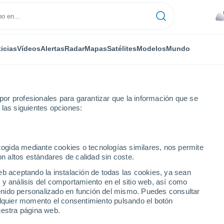
icias
Vídeos
Alertas
Radar
Mapas
Satélites
Modelos
Mundo
or profesionales para garantizar que la información que se
 las siguientes opciones:
ecogida mediante cookies o tecnologías similares, nos permite
on altos estándares de calidad sin coste.
olombia)
eb aceptando la instalación de todas las cookies, ya sean
 y análisis del comportamiento en el sitio web, así como
...
ntenido personalizado en función del mismo. Puedes consultar
alquier momento el consentimiento pulsando el botón
Por hora
uestra página web.
Cielos nubosos en las próximas
horas