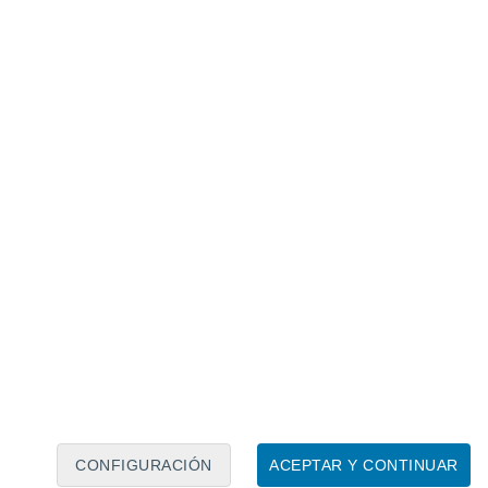
Calendario lunar
Lun
Mar
Mié
Jue
Vie
Sáb
Dom
8
9
10
11
12
13
14
15
16
CONFIGURACIÓN
ACEPTAR Y CONTINUAR