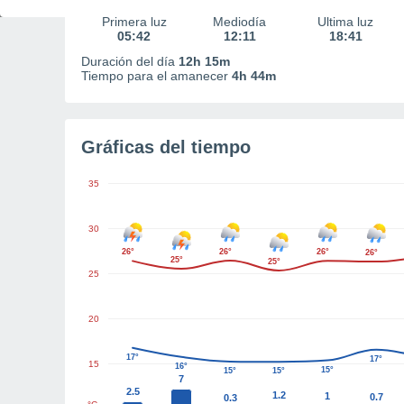
Primera luz
Mediodía
Última luz
05:42
12:11
18:41
Duración del día
12h 15m
Tiempo para el amanecer
4h 44m
Gráficas del tiempo
35
30
26°
26°
26°
26°
25°
25°
25
20
17°
17°
15
16°
15°
15°
15°
7
2.5
1.2
1
0.7
0.3