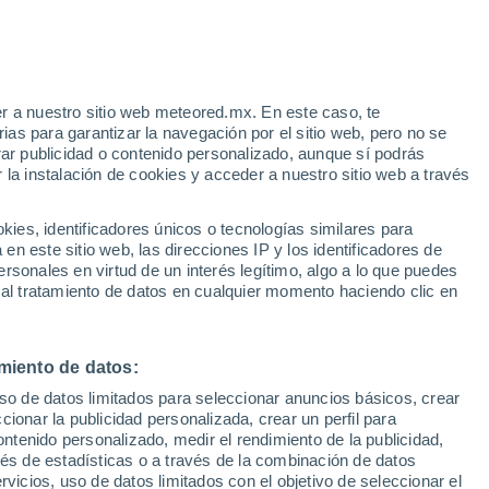
e
r a nuestro sitio web meteored.mx. En este caso, te
:
21%
as para garantizar la navegación por el sitio web, pero no se
rar publicidad o contenido personalizado, aunque sí podrás
 la instalación de cookies y acceder a nuestro sitio web a través
 vive
es, identificadores únicos o tecnologías similares para
a
n este sitio web, las direcciones IP y los identificadores de
rsonales en virtud de un interés legítimo, algo a lo que puedes
osidad
Radar de lluvia
Satélites
Modelos
 al tratamiento de datos en cualquier momento haciendo clic en
miento de datos:
Martes
Miércoles
Jueves
Viernes
uso de datos limitados para seleccionar anuncios básicos, crear
11 Ago
12 Ago
13 Ago
14 Ago
ccionar la publicidad personalizada, crear un perfil para
ontenido personalizado, medir el rendimiento de la publicidad,
vés de estadísticas o a través de la combinación de datos
rvicios, uso de datos limitados con el objetivo de seleccionar el
80%
80%
80%
80%