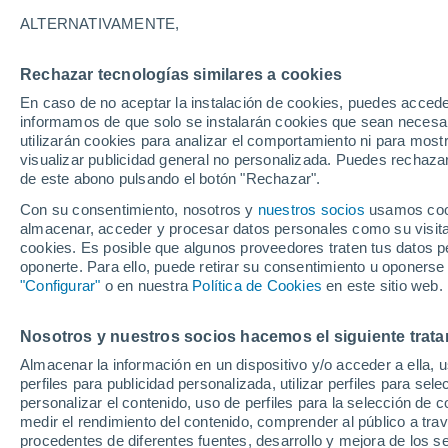
18°
ALTERNATIVAMENTE,
Rechazar tecnologías similares a cookies
Menguant
En caso de no aceptar la instalación de cookies, puedes accede
Iluminada
Sensación de 18°
informamos de que solo se instalarán cookies que sean necesari
utilizarán cookies para analizar el comportamiento ni para most
visualizar publicidad general no personalizada. Puedes rechazar
de este abono pulsando el botón "Rechazar".
Ocio
Gran fiesta gatuna en CDMX: este 9 de agosto
Con su consentimiento, nosotros y
nuestros socios
usamos cooki
el GatoFest, un evento familiar y altruista par
almacenar, acceder y procesar datos personales como su visita e
ayudar
cookies. Es posible que algunos proveedores traten tus datos pe
Clima 1 - 7 días
Por hora
Actualidad
Mapa de nub
oponerte. Para ello, puede retirar su consentimiento u oponerse
"Configurar"
o en nuestra
Política de Cookies
en este sitio web.
Nosotros y nuestros socios hacemos el siguiente trata
Mañana
Lunes
Hoy
Almacenar la información en un dispositivo y/o acceder a ella, 
9 Ago
10 Ago
8 Ago
perfiles para publicidad personalizada, utilizar perfiles para sele
personalizar el contenido, uso de perfiles para la selección de c
medir el rendimiento del contenido, comprender al público a tra
procedentes de diferentes fuentes, desarrollo y mejora de los se
80%
40%
80%