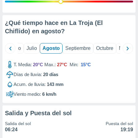
ados con el
 seleccionar
o.
calización
¿Qué tiempo hace en La Troja (El
precisa e
Chiflido) en
agosto
?
ión mediante
, publicidad
yo
Junio
Julio
Agosto
Septiembre
Octubre
Noviemb
dos,
 publicidad
T. Media:
20°C
Max.:
27°C
Min:
15°C
,
Días de lluvia:
20
días
ón de
 desarrollo
Acum. de lluvia:
143 mm
s.
Viento medio:
6 km/h
tros 1199
ios
Salida y Puesta del sol
Salida del sol
Puesta del sol
06:24
19:19