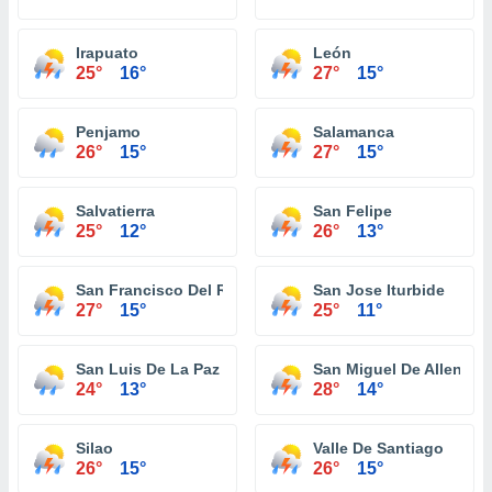
Irapuato
León
25°
16°
27°
15°
Penjamo
Salamanca
26°
15°
27°
15°
Salvatierra
San Felipe
25°
12°
26°
13°
San Francisco Del Rincon
San Jose Iturbide
27°
15°
25°
11°
San Luis De La Paz
San Miguel De Allende
24°
13°
28°
14°
Silao
Valle De Santiago
26°
15°
26°
15°