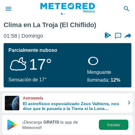
Clima en La Troja (El Chiflido)
privacidad
01:58
Domingo
...
o de
mx
mx) ha sido
Parcialmente nuboso
or
17°
es para
ue la
 que se
Menguante
e calidad.
Sensación de 17°
Iluminada:
12%
eder a este
ediante las
opciones:
Astronomía
El astrofísico especializado Zeus Valtierra, nos
ookies y
dice que le pasaría a la Tierra si la Luna
e forma
desapareciera
¡Descarga
GRATIS
la app de
Instalar
d digital
Meteored!
ada, basada