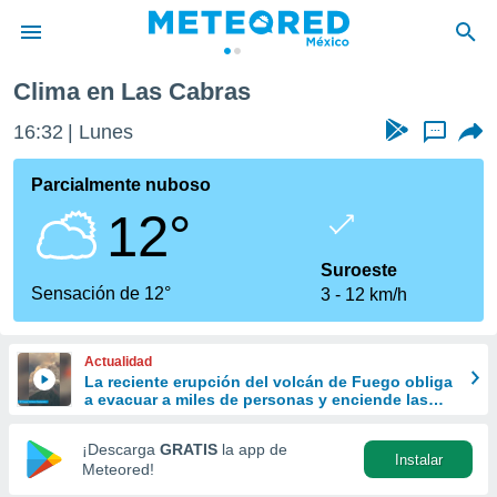
s
Clima en Las Cabras
privacidad
16:32
Lunes
...
o de
mx
mx) ha sido
Parcialmente nuboso
or
12°
es para
ue la
 que se
Suroeste
e calidad.
Sensación de 12°
3
12 km/h
eder a este
ediante las
opciones:
Actualidad
La reciente erupción del volcán de Fuego obliga
ookies y
a evacuar a miles de personas y enciende las
e forma
alarmas en Centroamérica
¡Descarga
GRATIS
la app de
Instalar
d digital
Meteored!
ada, basada