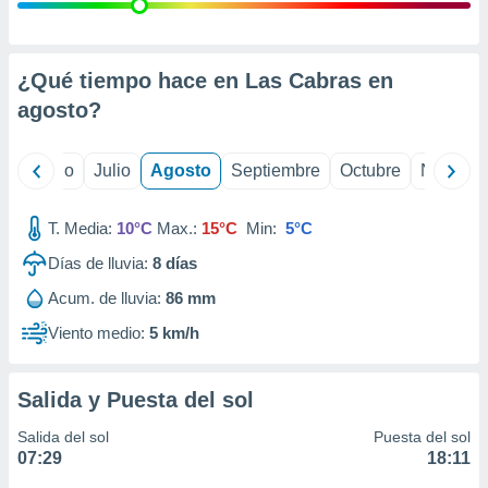
ados con el
 seleccionar
o.
calización
¿Qué tiempo hace en Las Cabras en
precisa e
agosto
?
ión mediante
, publicidad
yo
Junio
Julio
Agosto
Septiembre
Octubre
Noviemb
dos,
 publicidad
T. Media:
10°C
Max.:
15°C
Min:
5°C
,
Días de lluvia:
8
días
ón de
 desarrollo
Acum. de lluvia:
86 mm
s.
Viento medio:
5 km/h
tros 1199
ios
Salida y Puesta del sol
Salida del sol
Puesta del sol
07:29
18:11