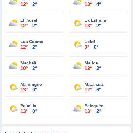
12°
2°
13°
4°
El Parral
La Estrella
12°
2°
13°
2°
Las Cabras
Lolol
12°
2°
9°
0°
Machalí
Malloa
10°
3°
13°
2°
Marchigüe
Matanzas
13°
0°
12°
6°
Palmilla
Pelequén
13°
0°
13°
2°