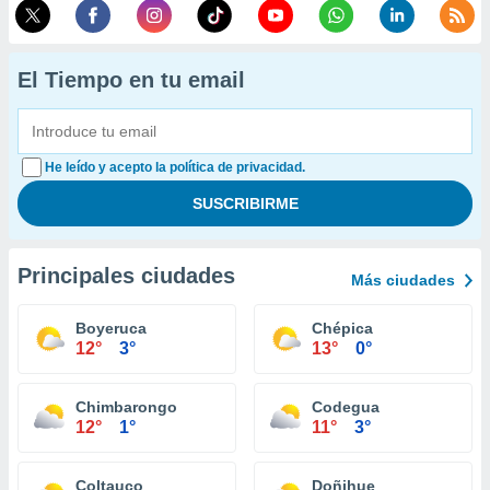
El Tiempo en tu email
He leído y acepto la política de privacidad.
Principales ciudades
Más ciudades
Boyeruca
Chépica
12°
3°
13°
0°
Chimbarongo
Codegua
12°
1°
11°
3°
Coltauco
Doñihue