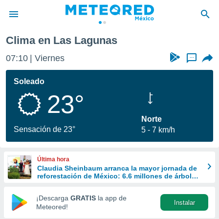
unas
Clima en Las Lagunas
privacidad
07:10
Viernes
...
o de
mx
mx) ha sido
Soleado
or
23°
es para
ue la
 que se
Norte
e calidad.
Sensación de 23°
5
7 km/h
eder a este
ediante las
opciones:
Última hora
Claudia Sheinbaum arranca la mayor jornada de
ookies y
reforestación de México: 6.6 millones de árboles
e forma
este 9 de agosto
¡Descarga
GRATIS
la app de
Instalar
d digital
Meteored!
ada, basada