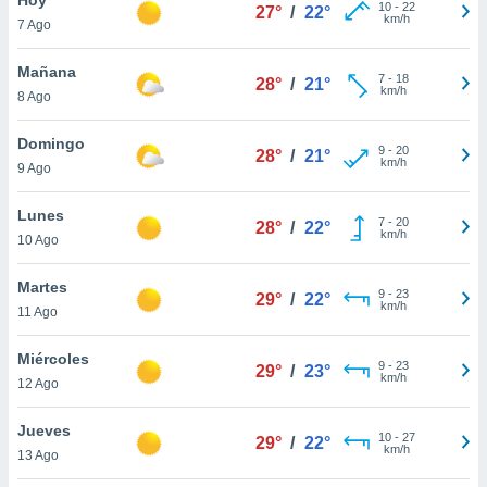
ublicidad y
10
-
22
27°
/
22°
km/h
7 Ago
do en
 mismo.
Mañana
7
-
18
28°
/
21°
sultar más
km/h
8 Ago
 en nuestra
 Cookies
y
Domingo
9
-
20
ualquier
28°
/
21°
km/h
9 Ago
ento
 botón
Lunes
7
-
20
28°
/
22°
ación de
km/h
10 Ago
kies
 disponible
Martes
9
-
23
e nuestra
29°
/
22°
km/h
11 Ago
.
Miércoles
IVAMENTE,
9
-
23
29°
/
23°
km/h
12 Ago
as
Jueves
10
-
27
29°
/
22°
 a cookies
km/h
13 Ago
 no aceptar