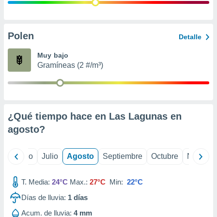
ados con el
 seleccionar
o.
calización
Polen
Detalle
precisa e
ión mediante
Muy bajo
Gramíneas (2 #/m³)
, publicidad
dos,
 publicidad
,
¿Qué tiempo hace en Las Lagunas en
ón de
 desarrollo
agosto
?
s.
tros 1199
yo
Junio
Julio
Agosto
Septiembre
Octubre
Noviemb
ios
T. Media:
24°C
Max.:
27°C
Min:
22°C
Días de lluvia:
1
días
Acum. de lluvia:
4 mm