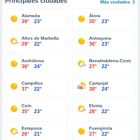
Principales ciudades
Más ciudades
Alameda
Álora
39°
23°
35°
23°
Altos de Marbella
Antequera
29°
22°
36°
23°
Archidona
Benalmádena-Costa
36°
24°
27°
22°
Campillos
Cartaojal
37°
22°
38°
24°
Coín
Elviria
35°
23°
28°
22°
Estepona
Fuengirola
26°
21°
27°
22°