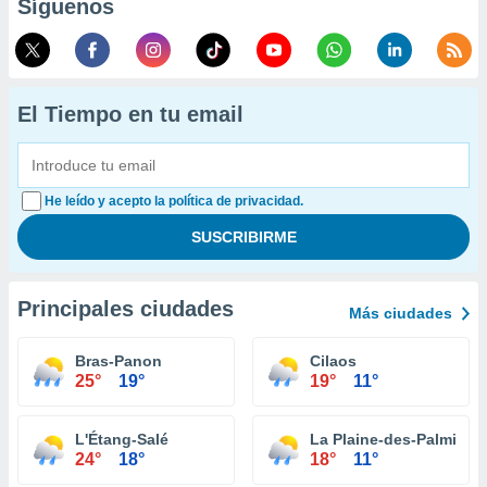
Síguenos
El Tiempo en tu email
He leído y acepto la política de privacidad.
Principales ciudades
Más ciudades
Bras-Panon
Cilaos
25°
19°
19°
11°
L'Étang-Salé
La Plaine-des-Palmiste
24°
18°
18°
11°