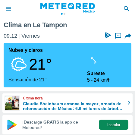
Clima en Le Tampon
privacidad
09:12
Viernes
...
o de
mx
mx) ha sido
Nubes y claros
or
21°
es para
ue la
 que se
Sureste
e calidad.
Sensación de 21°
5
24 km/h
eder a este
ediante las
opciones:
Última hora
Claudia Sheinbaum arranca la mayor jornada de
ookies y
reforestación de México: 6.6 millones de árboles
e forma
este 9 de agosto
¡Descarga
GRATIS
la app de
Instalar
d digital
Meteored!
ada, basada