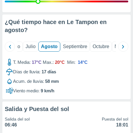
ados con el
 seleccionar
o.
calización
¿Qué tiempo hace en Le Tampon en
precisa e
agosto
?
ión mediante
, publicidad
yo
Junio
Julio
Agosto
Septiembre
Octubre
Noviemb
dos,
 publicidad
T. Media:
17°C
Max.:
20°C
Min:
14°C
,
Días de lluvia:
17
días
ón de
 desarrollo
Acum. de lluvia:
58 mm
s.
Viento medio:
9 km/h
tros 1199
ios
Salida y Puesta del sol
Salida del sol
Puesta del sol
06:46
18:01