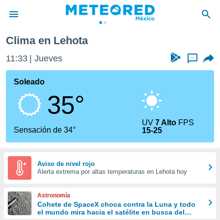
Clima en Lehota
privacidad
11:33
Jueves
...
o de
mx
mx) ha sido
Soleado
or
35°
es para
ue la
 que se
UV
7 Alto
FPS
e calidad.
Sensación de 34°
15-25
eder a este
ediante las
opciones:
Aviso de nivel rojo
Alerta extrema por altas temperaturas en Lehota hoy
ookies y
e forma
Astronomía
d digital
Cohete de SpaceX choca contra la Luna y todo
el mundo mira hacia el satélite en busca del
ada, basada