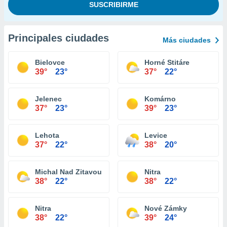
Principales ciudades
Más ciudades
Bielovce
Horné Stitáre
39°
23°
37°
22°
Jelenec
Komárno
37°
23°
39°
23°
Lehota
Levice
37°
22°
38°
20°
Michal Nad Zitavou
Nitra
38°
22°
38°
22°
Nitra
Nové Zámky
38°
22°
39°
24°