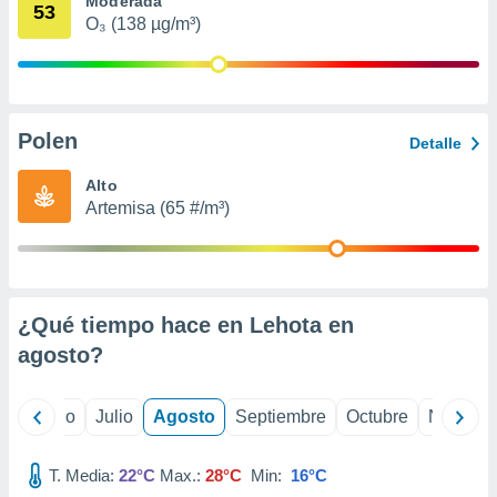
Moderada
ados con el
53
 seleccionar
O₃ (138 µg/m³)
o.
calización
precisa e
ión mediante
Polen
Detalle
, publicidad
Alto
dos,
Artemisa (65 #/m³)
 publicidad
,
ón de
 desarrollo
s.
¿Qué tiempo hace en Lehota en
tros 1199
agosto
?
ios
yo
Junio
Julio
Agosto
Septiembre
Octubre
Noviemb
T. Media:
22°C
Max.:
28°C
Min:
16°C