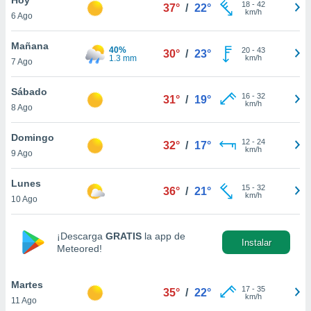
ublicidad y
18
-
42
37°
/
22°
km/h
6 Ago
do en
 mismo.
Mañana
40%
20
-
43
30°
/
23°
sultar más
1.3 mm
km/h
7 Ago
 en nuestra
 Cookies
y
Sábado
16
-
32
ualquier
31°
/
19°
km/h
8 Ago
ento
 botón
Domingo
12
-
24
32°
/
17°
ación de
km/h
9 Ago
kies
 disponible
Lunes
15
-
32
e nuestra
36°
/
21°
km/h
10 Ago
.
IVAMENTE,
¡Descarga
GRATIS
la app de
Instalar
Meteored!
as
 a cookies
Martes
17
-
35
35°
/
22°
km/h
11 Ago
 no aceptar