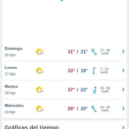
ste abono
 botón
.
nto,
cios
kies,
Domingo
17
-
40
ores únicos
31°
/
21°
km/h
16 Ago
as similares
nar,
Lunes
rocesar
7
-
23
33°
/
18°
km/h
onales como
17 Ago
 este sitio
recciones IP
Martes
18
-
50
37°
/
22°
ficadores de
km/h
18 Ago
 posible
s
Miércoles
 traten tus
20
-
45
29°
/
20°
km/h
nales en
19 Ago
 interés
go a lo que
Gráficas del tiempo
nerte. Para