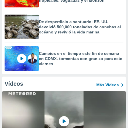
tropicales, vaguadas y el Monzón
De desperdicio a santuario: EE. UU.
devolvió 500,000 toneladas de conchas al
océano y revivió la vida marina
Cambios en el tiempo este fin de semana
en CDMX: tormentas con granizo para este
viernes
Vídeos
Más Vídeos