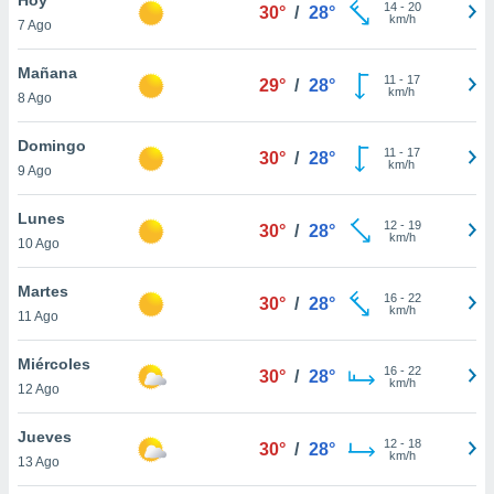
ublicidad y
14
-
20
30°
/
28°
km/h
7 Ago
do en
 mismo.
Mañana
11
-
17
29°
/
28°
sultar más
km/h
8 Ago
 en nuestra
 Cookies
y
Domingo
11
-
17
ualquier
30°
/
28°
km/h
9 Ago
ento
 botón
Lunes
12
-
19
30°
/
28°
ación de
km/h
10 Ago
kies
 disponible
Martes
16
-
22
e nuestra
30°
/
28°
km/h
11 Ago
.
Miércoles
IVAMENTE,
16
-
22
30°
/
28°
km/h
12 Ago
as
Jueves
12
-
18
30°
/
28°
 a cookies
km/h
13 Ago
 no aceptar