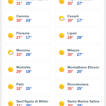
31°
25°
30°
27°
Caronia
Cesarò
30°
24°
30°
17°
Floresta
Lipari
27°
17°
29°
28°
Messina
Milazzo
33°
26°
30°
27°
Mistretta
Montalbano Elicona
29°
19°
30°
20°
Patti
Roccalumera
32°
25°
35°
25°
Sant'Agata di Militello
Santa Marina Salina
31°
26°
30°
28°