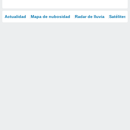
Actualidad
Mapa de nubosidad
Radar de lluvia
Satélites