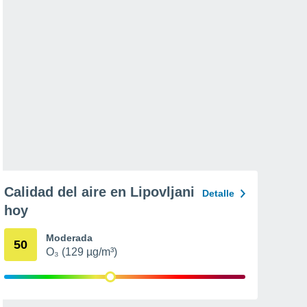
Calidad del aire en Lipovljani
Detalle
hoy
Moderada
50
O₃ (129 µg/m³)