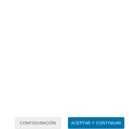
Calendario lunar
Lun
Mar
Mié
Jue
Vie
Sáb
Dom
7
8
9
10
11
12
13
14
15
16
17
18
19
20
CONFIGURACIÓN
ACEPTAR Y CONTINUAR