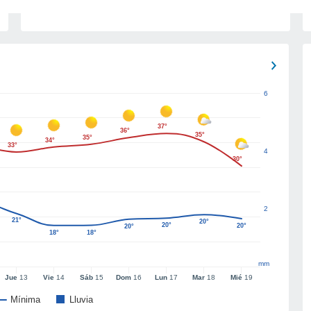
6
37°
36°
35°
35°
34°
33°
4
30°
2
21°
20°
20°
20°
20°
18°
18°
mm
Jue
13
Vie
14
Sáb
15
Dom
16
Lun
17
Mar
18
Mié
19
Mínima
Lluvia