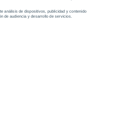
34°
/
21°
35°
/
20°
34°
/
23°
33°
/
21°
e análisis de dispositivos, publicidad y contenido
n de audiencia y desarrollo de servicios.
-
20
km/h
8
-
22
km/h
13
-
30
km/h
14
-
26
km/h
o
Sur
0 Bajo
5
-
13 km/h
FPS:
no
Noreste
0 Bajo
2
-
8 km/h
FPS:
no
Norte
0 Bajo
14
-
23 km/h
FPS:
no
Noreste
1 Bajo
18
-
36 km/h
FPS:
no