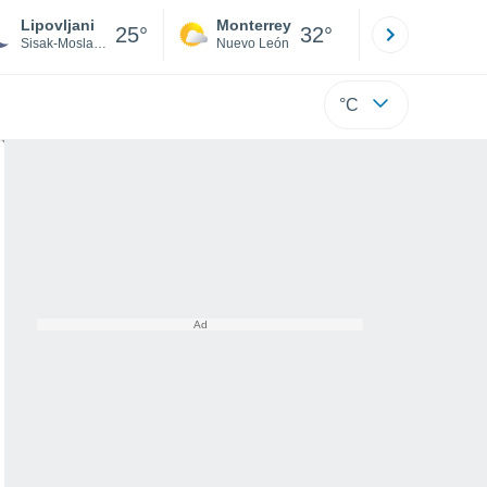
Lipovljani
Monterrey
Mexicali
25°
32°
Sisak-Moslavina
Nuevo León
Baja C
°C