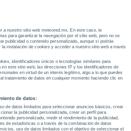
Aviso de nivel rojo
Alerta extrema por altas
temperaturas en Lipovljani hoy
e
r a nuestro sitio web meteored.mx. En este caso, te
:
35%
as para garantizar la navegación por el sitio web, pero no se
rar publicidad o contenido personalizado, aunque sí podrás
 la instalación de cookies y acceder a nuestro sitio web a través
s no
es, identificadores únicos o tecnologías similares para
n este sitio web, las direcciones IP y los identificadores de
rsonales en virtud de un interés legítimo, algo a lo que puedes
osidad
Radar de lluvia
Satélites
Modelos
 al tratamiento de datos en cualquier momento haciendo clic en
miento de datos:
Lunes
Martes
Miércoles
Jueves
uso de datos limitados para seleccionar anuncios básicos, crear
10 Ago
11 Ago
12 Ago
13 Ago
ccionar la publicidad personalizada, crear un perfil para
ontenido personalizado, medir el rendimiento de la publicidad,
vés de estadísticas o a través de la combinación de datos
rvicios, uso de datos limitados con el objetivo de seleccionar el