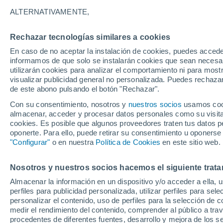
25°
ALTERNATIVAMENTE,
Rechazar tecnologías similares a cookies
Menguant
En caso de no aceptar la instalación de cookies, puedes accede
Iluminada
Sensación de 26°
informamos de que solo se instalarán cookies que sean necesari
utilizarán cookies para analizar el comportamiento ni para most
visualizar publicidad general no personalizada. Puedes rechazar
de este abono pulsando el botón "Rechazar".
Plantas
Conoce estos 5 datos interesantes que quizá
Con su consentimiento, nosotros y
nuestros socios
usamos cooki
sepas sobre la planta del café
almacenar, acceder y procesar datos personales como su visita e
cookies. Es posible que algunos proveedores traten tus datos pe
Clima 1 - 7 días
Por hora
Actualidad
Mapa de nub
oponerte. Para ello, puede retirar su consentimiento u oponerse
"Configurar"
o en nuestra
Política de Cookies
en este sitio web.
Nosotros y nuestros socios hacemos el siguiente trata
Mañana
Domingo
Hoy
Almacenar la información en un dispositivo y/o acceder a ella, 
8 Ago
9 Ago
7 Ago
perfiles para publicidad personalizada, utilizar perfiles para sele
personalizar el contenido, uso de perfiles para la selección de c
medir el rendimiento del contenido, comprender al público a tra
procedentes de diferentes fuentes, desarrollo y mejora de los se
70%