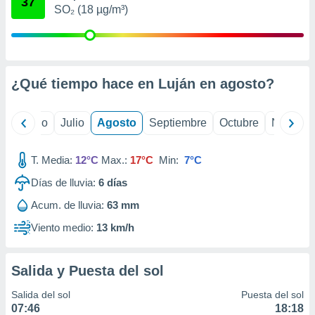
37
ados con el
SO₂ (18 µg/m³)
 seleccionar
o.
calización
precisa e
ión mediante
¿Qué tiempo hace en Luján en
agosto
?
, publicidad
yo
Junio
Julio
Agosto
Septiembre
Octubre
Noviemb
dos,
 publicidad
,
T. Media:
12°C
Max.:
17°C
Min:
7°C
ón de
Días de lluvia:
6
días
 desarrollo
s.
Acum. de lluvia:
63 mm
tros 1199
Viento medio:
13 km/h
ios
Salida y Puesta del sol
Salida del sol
Puesta del sol
07:46
18:18