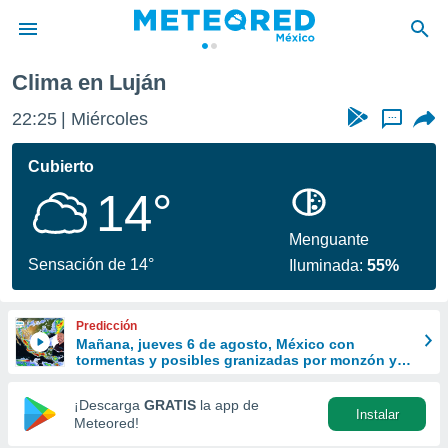
Clima en Luján
privacidad
22:25
Miércoles
...
o de
mx
mx) ha sido
Cubierto
or
14°
es para
ue la
 que se
Menguante
e calidad.
Sensación de 14°
Iluminada:
55%
eder a este
ediante las
opciones:
Predicción
Mañana, jueves 6 de agosto, México con
ookies y
tormentas y posibles granizadas por monzón y
e forma
ondas tropicales
¡Descarga
GRATIS
la app de
Instalar
d digital
Meteored!
ada, basada