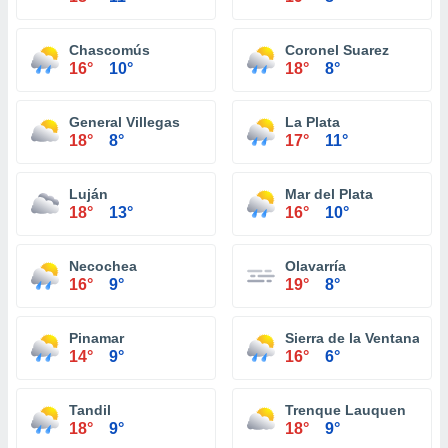
Chascomús
Coronel Suarez
16°
10°
18°
8°
General Villegas
La Plata
18°
8°
17°
11°
Luján
Mar del Plata
18°
13°
16°
10°
Necochea
Olavarría
16°
9°
19°
8°
Pinamar
Sierra de la Ventana
14°
9°
16°
6°
Tandil
Trenque Lauquen
18°
9°
18°
9°