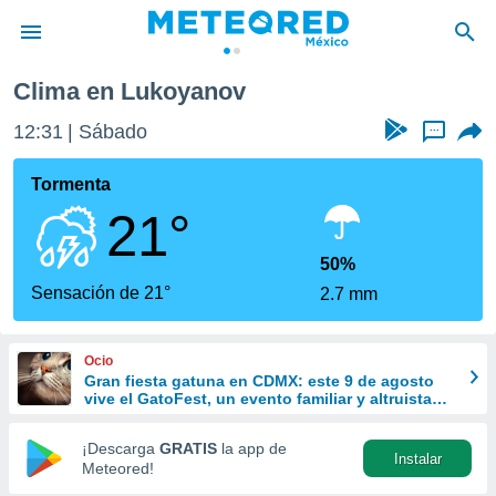
Clima en Lukoyanov
privacidad
12:31
Sábado
...
o de
mx
mx) ha sido
Tormenta
or
21°
es para
ue la
 que se
50%
e calidad.
Sensación de 21°
2.7 mm
eder a este
ediante las
opciones:
Ocio
Gran fiesta gatuna en CDMX: este 9 de agosto
ookies y
vive el GatoFest, un evento familiar y altruista
e forma
para ayudar
¡Descarga
GRATIS
la app de
Instalar
d digital
Meteored!
ada, basada