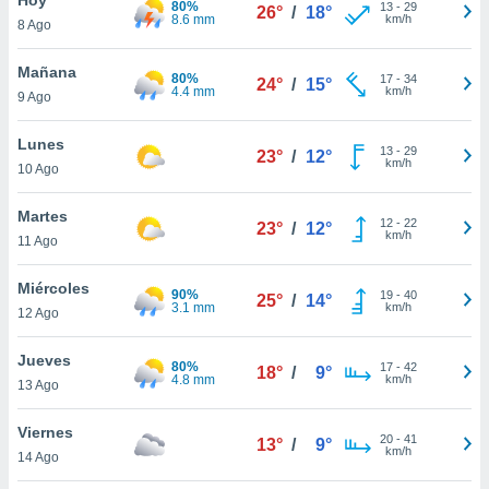
80%
ublicidad y
13
-
29
26°
/
18°
8.6 mm
km/h
8 Ago
do en
 mismo.
Mañana
80%
17
-
34
24°
/
15°
sultar más
4.4 mm
km/h
9 Ago
 en nuestra
 Cookies
y
Lunes
13
-
29
ualquier
23°
/
12°
km/h
10 Ago
ento
 botón
Martes
12
-
22
23°
/
12°
ación de
km/h
11 Ago
kies
 disponible
Miércoles
90%
19
-
40
e nuestra
25°
/
14°
3.1 mm
km/h
12 Ago
.
Jueves
IVAMENTE,
80%
17
-
42
18°
/
9°
4.8 mm
km/h
13 Ago
as
Viernes
20
-
41
13°
/
9°
 a cookies
km/h
14 Ago
 no aceptar