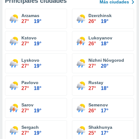
Principales ciudades
Más ciudades
Arzamas
Dzerzhinsk
27°
19°
26°
19°
Kstovo
Lukoyanov
27°
19°
26°
18°
Lyskovo
Nizhni Nóvgorod
27°
19°
27°
20°
Pavlovo
Rustay
27°
18°
27°
18°
Sarov
Semenov
27°
19°
26°
17°
Sergach
Shakhunya
27°
19°
25°
17°