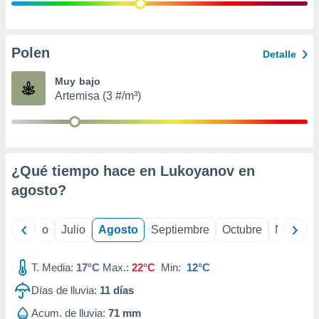
ados con el
 seleccionar
o.
calización
Polen
Detalle
precisa e
ión mediante
Muy bajo
Artemisa (3 #/m³)
, publicidad
dos,
 publicidad
,
¿Qué tiempo hace en Lukoyanov en
ón de
 desarrollo
agosto
?
s.
tros 1199
yo
Junio
Julio
Agosto
Septiembre
Octubre
Noviemb
ios
T. Media:
17°C
Max.:
22°C
Min:
12°C
Días de lluvia:
11
días
Acum. de lluvia:
71 mm