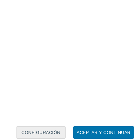
Calendario lunar
Lun
Mar
Mié
Jue
Vie
Sáb
Dom
6
7
8
9
10
11
12
13
14
15
16
17
18
19
CONFIGURACIÓN
ACEPTAR Y CONTINUAR