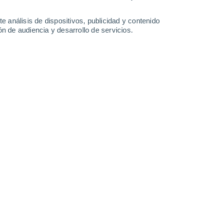
28°
/
16°
24°
/
18°
24°
/
14°
30°
/
15°
e análisis de dispositivos, publicidad y contenido
n de audiencia y desarrollo de servicios.
-
33
km/h
17
-
38
km/h
12
-
25
km/h
13
-
32
km/h
o
Oeste
5 Medio
19
-
41 km/h
FPS:
6-10
Oeste
5 Medio
20
-
43 km/h
FPS:
6-10
Oeste
5 Medio
20
-
43 km/h
FPS:
6-10
Oeste
4 Medio
20
-
44 km/h
FPS:
6-10