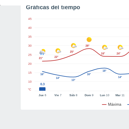
Gráficas del tiempo
45
40
35
30
28°
25°
24°
24°
25
22°
21°
20
18°
15
16°
16°
14°
14°
13°
10
0.3
°C
Jue
6
Vie
7
Sáb
8
Dom
9
Lun
10
Mar
11
Máxima