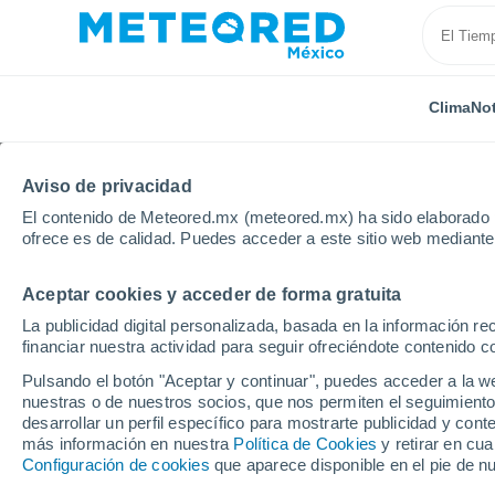
Clima
Not
Aviso de privacidad
El contenido de Meteored.mx (meteored.mx) ha sido elaborado p
ofrece es de calidad. Puedes acceder a este sitio web mediante
Aceptar cookies y acceder de forma gratuita
Inicio
Holanda
Provincia de Utrecht
Maarssen
La publicidad digital personalizada, basada en la información r
financiar nuestra actividad para seguir ofreciéndote contenido c
Clima en Maarssen
Pulsando el botón "Aceptar y continuar", puedes acceder a la w
nuestras o de nuestros socios, que nos permiten el seguimiento
13:25
Jueves
desarrollar un perfil específico para mostrarte publicidad y co
más información en nuestra
Política de Cookies
y retirar en cu
Configuración de cookies
que aparece disponible en el pie de n
Nubes y claros