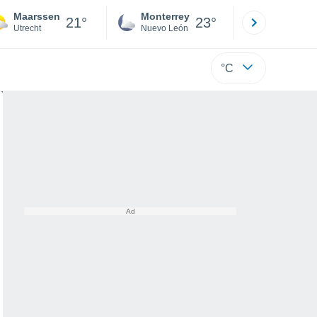
Maarssen
Monterrey
Mexicali
21°
23°
Utrecht
Nuevo León
Baja C
°C