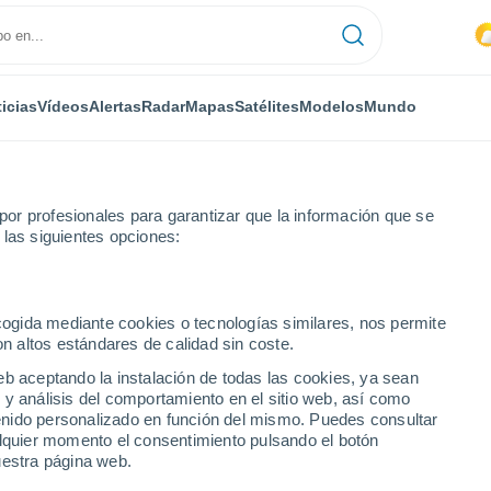
icias
Vídeos
Alertas
Radar
Mapas
Satélites
Modelos
Mundo
or profesionales para garantizar que la información que se
 las siguientes opciones:
ecogida mediante cookies o tecnologías similares, nos permite
on altos estándares de calidad sin coste.
eb aceptando la instalación de todas las cookies, ya sean
 y análisis del comportamiento en el sitio web, así como
...
ntenido personalizado en función del mismo. Puedes consultar
alquier momento el consentimiento pulsando el botón
Por hora
uestra página web.
Intervalos nubosos en las
próximas horas