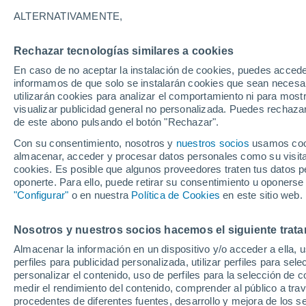
21°
ALTERNATIVAMENTE,
Rechazar tecnologías similares a cookies
Oeste
En caso de no aceptar la instalación de cookies, puedes accede
Sensación de 21°
19
-
41 km
informamos de que solo se instalarán cookies que sean necesari
utilizarán cookies para analizar el comportamiento ni para most
visualizar publicidad general no personalizada. Puedes rechazar
de este abono pulsando el botón "Rechazar".
Predicción
Se avecinan tormentas fuertes esta tarde-noc
Con su consentimiento, nosotros y
nuestros socios
usamos cooki
CDMX: lluvias intensas, descargas eléctricas 
almacenar, acceder y procesar datos personales como su visita e
posible granizo
cookies. Es posible que algunos proveedores traten tus datos pe
Clima 1 - 7 días
Por hora
Actualidad
Mapa de nub
oponerte. Para ello, puede retirar su consentimiento u oponerse
"Configurar"
o en nuestra
Política de Cookies
en este sitio web.
Nosotros y nuestros socios hacemos el siguiente trata
Mañana
Sábado
D
Hoy
Almacenar la información en un dispositivo y/o acceder a ella, 
7 Ago
8 Ago
6 Ago
perfiles para publicidad personalizada, utilizar perfiles para sele
personalizar el contenido, uso de perfiles para la selección de c
medir el rendimiento del contenido, comprender al público a tra
procedentes de diferentes fuentes, desarrollo y mejora de los se
30%