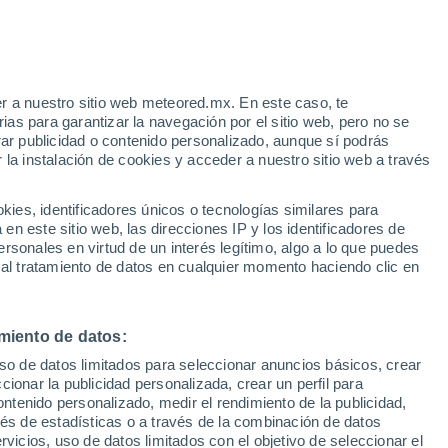
r a nuestro sitio web meteored.mx. En este caso, te
/h
as para garantizar la navegación por el sitio web, pero no se
rar publicidad o contenido personalizado, aunque sí podrás
 la instalación de cookies y acceder a nuestro sitio web a través
he en
es, identificadores únicos o tecnologías similares para
y
n este sitio web, las direcciones IP y los identificadores de
rsonales en virtud de un interés legítimo, algo a lo que puedes
osidad
Radar de lluvia
Satélites
Modelos
 al tratamiento de datos en cualquier momento haciendo clic en
miento de datos:
omingo
Lunes
Martes
Miércoles
uso de datos limitados para seleccionar anuncios básicos, crear
9 Ago
10 Ago
11 Ago
12 Ago
ccionar la publicidad personalizada, crear un perfil para
ontenido personalizado, medir el rendimiento de la publicidad,
vés de estadísticas o a través de la combinación de datos
rvicios, uso de datos limitados con el objetivo de seleccionar el