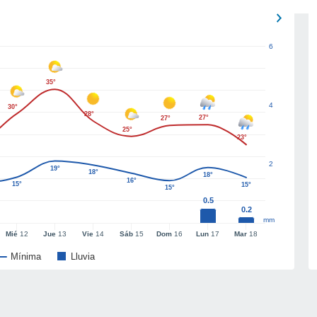
6
35°
4
30°
28°
27°
27°
25°
23°
2
19°
18°
18°
16°
15°
15°
15°
0.5
0.2
mm
Mié
12
Jue
13
Vie
14
Sáb
15
Dom
16
Lun
17
Mar
18
Mínima
Lluvia