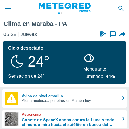
Clima en Maraba - PA
privacidad
05:28
Jueves
...
o de
mx
mx) ha sido
Cielo despejado
or
24°
es para
ue la
 que se
Menguante
e calidad.
Sensación de 24°
Iluminada:
44%
eder a este
ediante las
opciones:
Aviso de nivel amarillo
Alerta moderada por otros en Maraba hoy
ookies y
e forma
Astronomía
d digital
Cohete de SpaceX choca contra la Luna y todo
el mundo mira hacia el satélite en busca del
ada, basada