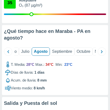
Aceptable
ados con el
35
 seleccionar
O₃ (87 µg/m³)
o.
calización
precisa e
ión mediante
¿Qué tiempo hace en Maraba - PA en
, publicidad
agosto
?
dos,
 publicidad
yo
Junio
Julio
Agosto
Septiembre
Octubre
Noviemb
,
ón de
 desarrollo
T. Media:
28°C
Max.:
34°C
Min:
23°C
s.
Días de lluvia:
1
días
tros 1199
Acum. de lluvia:
8 mm
ios
Viento medio:
8 km/h
Salida y Puesta del sol