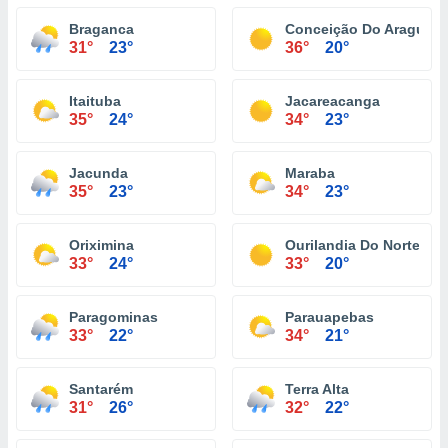
Braganca
Conceição Do Araguaia
31°
23°
36°
20°
Itaituba
Jacareacanga
35°
24°
34°
23°
Jacunda
Maraba
35°
23°
34°
23°
Oriximina
Ourilandia Do Norte
33°
24°
33°
20°
Paragominas
Parauapebas
33°
22°
34°
21°
Santarém
Terra Alta
31°
26°
32°
22°