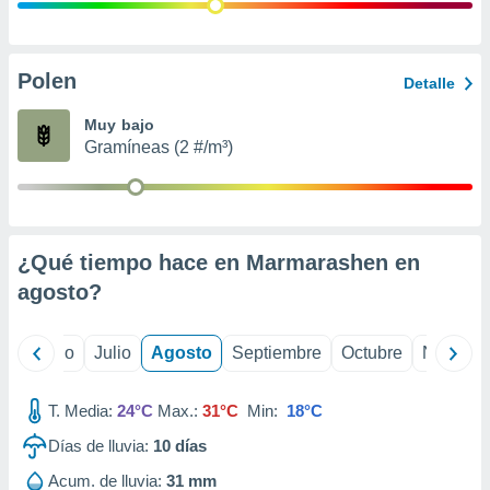
ados con el
 seleccionar
o.
calización
Polen
Detalle
precisa e
ión mediante
Muy bajo
Gramíneas (2 #/m³)
, publicidad
dos,
 publicidad
,
¿Qué tiempo hace en Marmarashen en
ón de
 desarrollo
agosto
?
s.
tros 1199
yo
Junio
Julio
Agosto
Septiembre
Octubre
Noviemb
ios
T. Media:
24°C
Max.:
31°C
Min:
18°C
Días de lluvia:
10
días
Acum. de lluvia:
31 mm