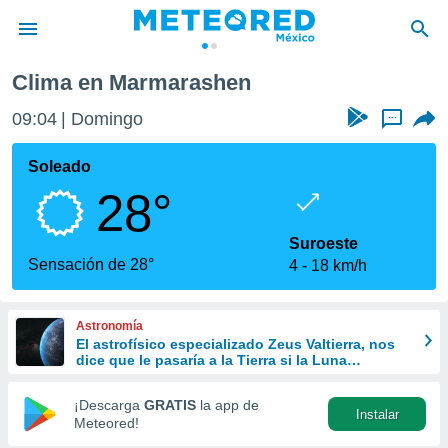
Clima en Marmarashen
privacidad
09:04
Domingo
...
o de
mx
mx) ha sido
Soleado
or
28°
es para
ue la
 que se
Suroeste
e calidad.
Sensación de 28°
4
18 km/h
eder a este
ediante las
opciones:
Astronomía
El astrofísico especializado Zeus Valtierra, nos
ookies y
dice que le pasaría a la Tierra si la Luna
e forma
desapareciera
¡Descarga
GRATIS
la app de
Instalar
d digital
Meteored!
ada, basada