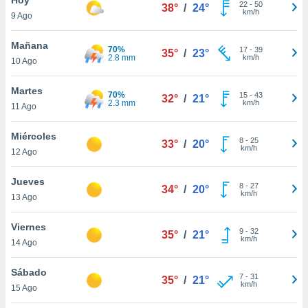
ublicidad y
22
-
50
38°
/
24°
km/h
9 Ago
do en
 mismo.
Mañana
70%
17
-
39
35°
/
23°
sultar más
2.8 mm
km/h
10 Ago
 en nuestra
 Cookies
y
Martes
70%
15
-
43
ualquier
32°
/
21°
2.3 mm
km/h
11 Ago
ento
 botón
Miércoles
8
-
25
33°
/
20°
ación de
km/h
12 Ago
kies
 disponible
Jueves
8
-
27
e nuestra
34°
/
20°
km/h
13 Ago
.
Viernes
IVAMENTE,
9
-
32
35°
/
21°
km/h
14 Ago
as
Sábado
7
-
31
35°
/
21°
 a cookies
km/h
15 Ago
 no aceptar