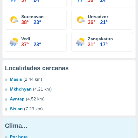
37°
24°
38°
24°
Surenavan
Urtsadzor
38°
23°
36°
21°
Vedi
Zangakatun
37°
23°
31°
17°
Localidades cercanas
Masis
(2.44 km)
Mkhchyan
(4.21 km)
Ayntap
(4.52 km)
Sisian
(7.23 km)
Clima...
Por hora