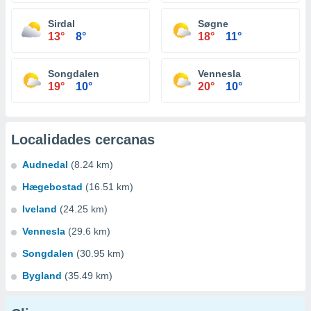
Sirdal
Søgne
13°
8°
18°
11°
Songdalen
Vennesla
19°
10°
20°
10°
Localidades cercanas
Audnedal
(8.24 km)
Hægebostad
(16.51 km)
Iveland
(24.25 km)
Vennesla
(29.6 km)
Songdalen
(30.95 km)
Bygland
(35.49 km)