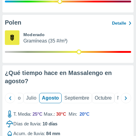
ados con el
 seleccionar
o.
calización
Polen
Detalle
precisa e
ión mediante
Moderado
Gramíneas (35 #/m³)
, publicidad
dos,
 publicidad
,
¿Qué tiempo hace en Massalengo en
ón de
 desarrollo
agosto
?
s.
tros 1199
yo
Junio
Julio
Agosto
Septiembre
Octubre
Noviemb
ios
T. Media:
25°C
Max.:
30°C
Min:
20°C
Días de lluvia:
10
días
Acum. de lluvia:
84 mm