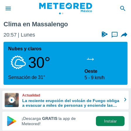
Clima en Massalengo
privacidad
20:57
Lunes
...
o de
mx
mx) ha sido
Nubes y claros
or
30°
es para
ue la
 que se
Oeste
e calidad.
Sensación de 31°
5
9 km/h
eder a este
ediante las
opciones:
Actualidad
La reciente erupción del volcán de Fuego obliga
ookies y
a evacuar a miles de personas y enciende las
e forma
alarmas en Centroamérica
¡Descarga
GRATIS
la app de
Instalar
d digital
Meteored!
ada, basada