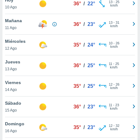
ublicidad y
13
-
25
36°
/
22°
km/h
10 Ago
do en
 mismo.
Mañana
13
-
31
36°
/
23°
sultar más
km/h
11 Ago
 en nuestra
 Cookies
y
Miércoles
10
-
26
ualquier
35°
/
24°
km/h
12 Ago
ento
 botón
Jueves
11
-
25
36°
/
25°
ación de
km/h
13 Ago
kies
 disponible
Viernes
12
-
26
e nuestra
35°
/
25°
km/h
14 Ago
.
Sábado
IVAMENTE,
11
-
23
36°
/
23°
km/h
15 Ago
as
Domingo
12
-
32
35°
/
23°
 a cookies
km/h
16 Ago
 no aceptar