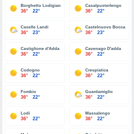
Borghetto Lodigiano
Casalpusterlengo
36°
22°
36°
22°
Caselle Landi
Castelnuovo Bocca D'a
36°
23°
36°
23°
Castiglione d'Adda
Cavenago D'adda
36°
22°
36°
22°
Codogno
Crespiatica
36°
22°
36°
22°
Fombio
Guardamiglio
36°
22°
36°
22°
Lodi
Massalengo
36°
22°
36°
22°