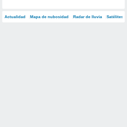
Actualidad
Mapa de nubosidad
Radar de lluvia
Satélites