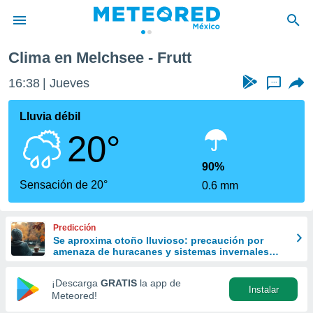
Clima en Melchsee - Frutt
privacidad
16:38
Jueves
...
o de
mx
mx) ha sido
Lluvia débil
or
20°
es para
ue la
 que se
90%
e calidad.
Sensación de 20°
0.6 mm
eder a este
ediante las
opciones:
Predicción
Se aproxima otoño lluvioso: precaución por
ookies y
amenaza de huracanes y sistemas invernales
e forma
con intensas lluvias en México
¡Descarga
GRATIS
la app de
Instalar
d digital
Meteored!
ada, basada