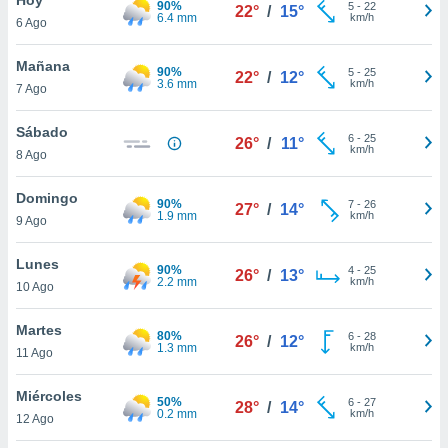
90%
ublicidad y
5
-
22
22°
/
15°
6.4 mm
km/h
6 Ago
do en
 mismo.
Mañana
90%
5
-
25
22°
/
12°
sultar más
3.6 mm
km/h
7 Ago
 en nuestra
 Cookies
y
Sábado
6
-
25
ualquier
26°
/
11°
km/h
8 Ago
ento
 botón
Domingo
90%
7
-
26
27°
/
14°
ación de
1.9 mm
km/h
9 Ago
kies
 disponible
Lunes
90%
4
-
25
e nuestra
26°
/
13°
2.2 mm
km/h
10 Ago
.
Martes
IVAMENTE,
80%
6
-
28
26°
/
12°
1.3 mm
km/h
11 Ago
as
Miércoles
50%
6
-
27
28°
/
14°
 a cookies
0.2 mm
km/h
12 Ago
 no aceptar