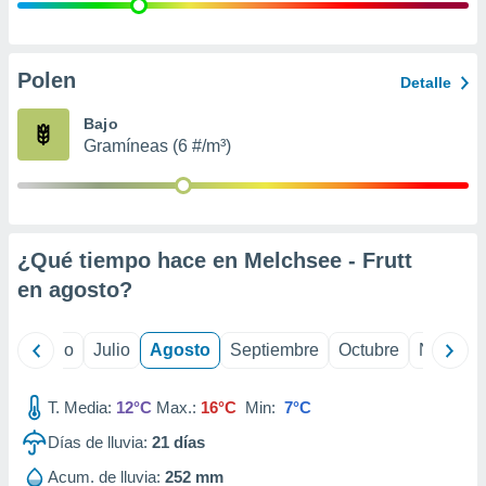
ados con el
 seleccionar
o.
calización
Polen
Detalle
precisa e
ión mediante
Bajo
Gramíneas (6 #/m³)
, publicidad
dos,
 publicidad
,
¿Qué tiempo hace en Melchsee - Frutt
ón de
 desarrollo
en
agosto
?
s.
tros 1199
yo
Junio
Julio
Agosto
Septiembre
Octubre
Noviemb
ios
T. Media:
12°C
Max.:
16°C
Min:
7°C
Días de lluvia:
21
días
Acum. de lluvia:
252 mm