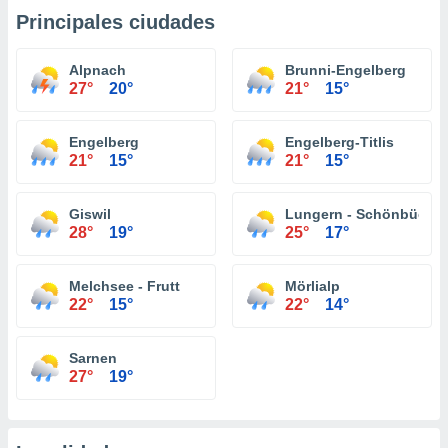
Principales ciudades
Alpnach
Brunni-Engelberg
27°
20°
21°
15°
Engelberg
Engelberg-Titlis
21°
15°
21°
15°
Giswil
Lungern - Schönbüel
28°
19°
25°
17°
Melchsee - Frutt
Mörlialp
22°
15°
22°
14°
Sarnen
27°
19°