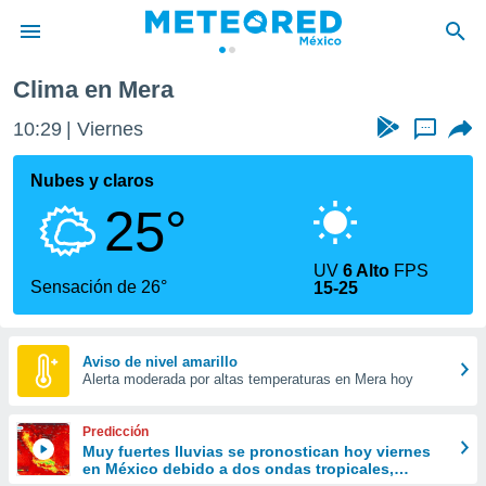
Clima en Mera
privacidad
10:29
Viernes
...
o de
mx
mx) ha sido
Nubes y claros
or
25°
es para
ue la
 que se
UV
6 Alto
FPS
e calidad.
Sensación de 26°
15-25
eder a este
ediante las
opciones:
Aviso de nivel amarillo
Alerta moderada por altas temperaturas en Mera hoy
ookies y
e forma
Predicción
d digital
Muy fuertes lluvias se pronostican hoy viernes
en México debido a dos ondas tropicales,
ada, basada