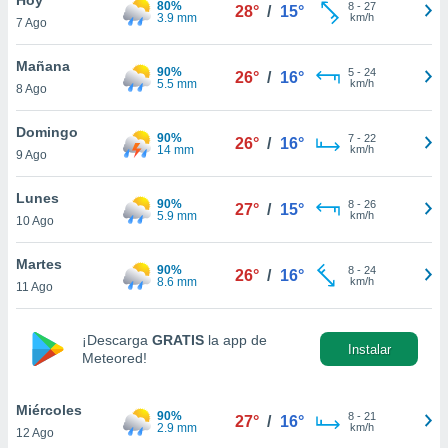
80%
ublicidad y
8
-
27
28°
/
15°
3.9 mm
km/h
7 Ago
do en
 mismo.
Mañana
90%
5
-
24
26°
/
16°
sultar más
5.5 mm
km/h
8 Ago
 en nuestra
 Cookies
y
Domingo
90%
7
-
22
ualquier
26°
/
16°
14 mm
km/h
9 Ago
ento
 botón
Lunes
90%
8
-
26
27°
/
15°
ación de
5.9 mm
km/h
10 Ago
kies
 disponible
Martes
90%
8
-
24
e nuestra
26°
/
16°
8.6 mm
km/h
11 Ago
.
IVAMENTE,
¡Descarga
GRATIS
la app de
Instalar
Meteored!
as
 a cookies
Miércoles
90%
8
-
21
27°
/
16°
2.9 mm
km/h
12 Ago
 no aceptar