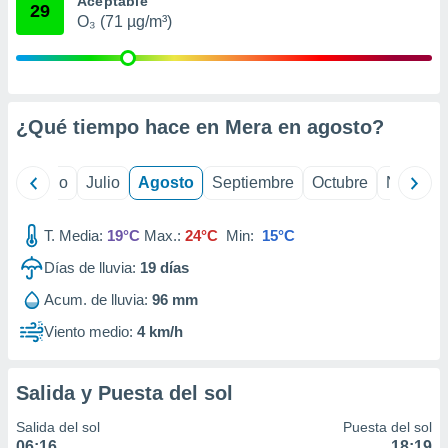
Aceptable
ados con el
29
 seleccionar
O₃ (71 µg/m³)
o.
calización
precisa e
ión mediante
¿Qué tiempo hace en Mera en
agosto
?
, publicidad
yo
Junio
Julio
Agosto
Septiembre
Octubre
Noviemb
dos,
 publicidad
,
T. Media:
19°C
Max.:
24°C
Min:
15°C
ón de
 desarrollo
Días de lluvia:
19
días
s.
Acum. de lluvia:
96 mm
tros 1199
ios
Viento medio:
4 km/h
Salida y Puesta del sol
Salida del sol
Puesta del sol
06:16
18:19