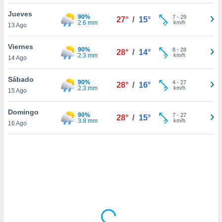
ón de
uedes
Jueves
90%
7
-
29
27°
/
15°
uestro sitio
2.6 mm
km/h
13 Ago
ed.mx. En
te
Viernes
90%
 de que
8
-
28
28°
/
14°
2.3 mm
km/h
14 Ago
talarán
e sean
para
Sábado
90%
4
-
27
28°
/
16°
a
2.3 mm
km/h
15 Ago
por el sitio
o se
Domingo
90%
7
-
27
cookies para
28°
/
15°
3.8 mm
km/h
16 Ago
nto ni para
licidad o
ado, aunque
sualizar
general no
ada. Puedes
 instalación
y acceder a
io web a