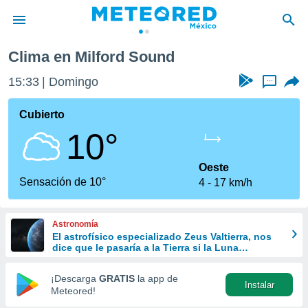
Clima en Milford Sound
privacidad
15:33
Domingo
...
o de
mx
mx) ha sido
Cubierto
or
10°
es para
ue la
 que se
Oeste
e calidad.
Sensación de 10°
4
17 km/h
eder a este
ediante las
opciones:
Astronomía
El astrofísico especializado Zeus Valtierra, nos
ookies y
dice que le pasaría a la Tierra si la Luna
e forma
desapareciera
¡Descarga
GRATIS
la app de
Instalar
d digital
Meteored!
ada, basada