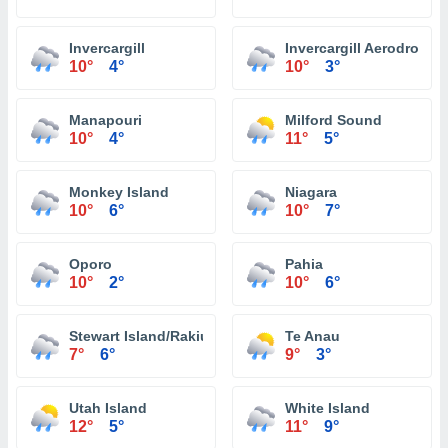
Invercargill
Invercargill Aerodrome
10°
4°
10°
3°
Manapouri
Milford Sound
10°
4°
11°
5°
Monkey Island
Niagara
10°
6°
10°
7°
Oporo
Pahia
10°
2°
10°
6°
Stewart Island/Rakiura
Te Anau
7°
6°
9°
3°
Utah Island
White Island
12°
5°
11°
9°