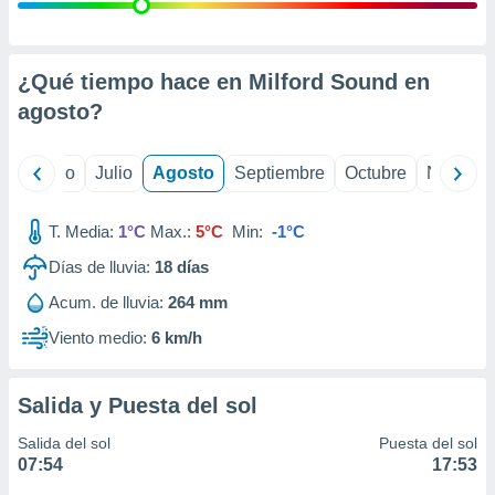
ados con el
 seleccionar
o.
calización
¿Qué tiempo hace en Milford Sound en
precisa e
agosto
?
ión mediante
, publicidad
yo
Junio
Julio
Agosto
Septiembre
Octubre
Noviemb
dos,
 publicidad
T. Media:
1°C
Max.:
5°C
Min:
-1°C
,
Días de lluvia:
18
días
ón de
 desarrollo
Acum. de lluvia:
264 mm
s.
Viento medio:
6 km/h
tros 1199
ios
Salida y Puesta del sol
Salida del sol
Puesta del sol
07:54
17:53