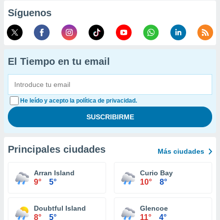
Síguenos
El Tiempo en tu email
He leído y acepto la política de privacidad.
Principales ciudades
Más ciudades
Arran Island
Curio Bay
9°
5°
10°
8°
Doubtful Island
Glencoe
8°
5°
11°
4°