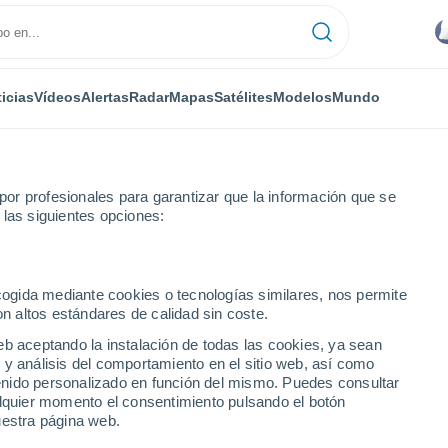
icias
Vídeos
Alertas
Radar
Mapas
Satélites
Modelos
Mundo
or profesionales para garantizar que la información que se
 las siguientes opciones:
ecogida mediante cookies o tecnologías similares, nos permite
on altos estándares de calidad sin coste.
eb aceptando la instalación de todas las cookies, ya sean
 y análisis del comportamiento en el sitio web, así como
...
ntenido personalizado en función del mismo. Puedes consultar
alquier momento el consentimiento pulsando el botón
Por hora
uestra página web.
Intervalos nubosos en las
próximas horas