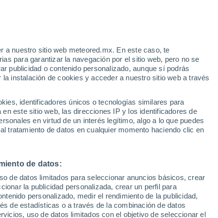
Tormenta Tropical
Chan-hom A 2.441 kms de
distancia
e
r a nuestro sitio web meteored.mx. En este caso, te
:
19%
as para garantizar la navegación por el sitio web, pero no se
rar publicidad o contenido personalizado, aunque sí podrás
 la instalación de cookies y acceder a nuestro sitio web a través
te
es, identificadores únicos o tecnologías similares para
da
n este sitio web, las direcciones IP y los identificadores de
rsonales en virtud de un interés legítimo, algo a lo que puedes
osidad
Radar de lluvia
Satélites
Modelos
 al tratamiento de datos en cualquier momento haciendo clic en
miento de datos:
iércoles
Jueves
Viernes
Sábado
uso de datos limitados para seleccionar anuncios básicos, crear
12 Ago
13 Ago
14 Ago
15 Ago
ccionar la publicidad personalizada, crear un perfil para
ontenido personalizado, medir el rendimiento de la publicidad,
vés de estadísticas o a través de la combinación de datos
rvicios, uso de datos limitados con el objetivo de seleccionar el