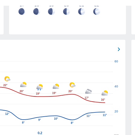
17
18
19
20
21
22
60
22°
40
20°
20°
19°
19°
17°
16°
20
12°
11°
11°
10°
9°
8°
8°
0.2