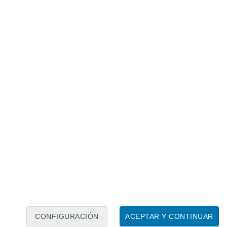
Calendario lunar
Lun
Mar
Mié
Jue
Vie
Sáb
Dom
9
10
11
12
13
14
15
16
CONFIGURACIÓN
ACEPTAR Y CONTINUAR