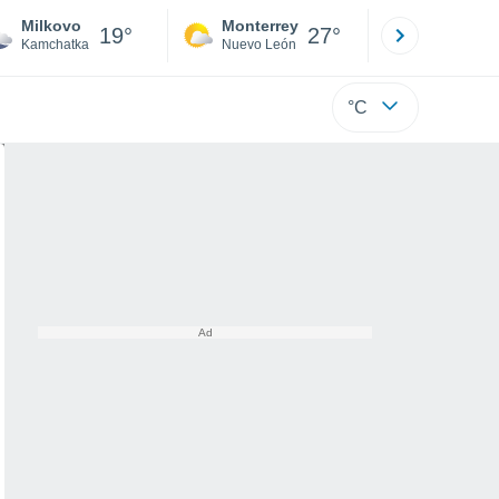
Milkovo
Monterrey
Mexicali
19°
27°
Kamchatka
Nuevo León
Baja C
°C