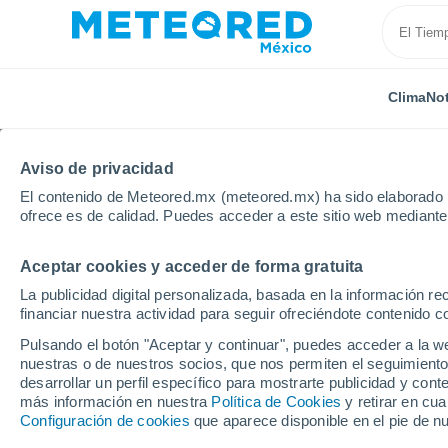
Clima
Not
Aviso de privacidad
El contenido de Meteored.mx (meteored.mx) ha sido elaborado p
ofrece es de calidad. Puedes acceder a este sitio web mediante
Aceptar cookies y acceder de forma gratuita
Inicio
Rusia
Krai de Kamchatka
Milkovo
La publicidad digital personalizada, basada en la información r
financiar nuestra actividad para seguir ofreciéndote contenido c
Clima en Milkovo
Pulsando el botón "Aceptar y continuar", puedes acceder a la w
nuestras o de nuestros socios, que nos permiten el seguimiento
02:59
Domingo
desarrollar un perfil específico para mostrarte publicidad y co
más información en nuestra
Política de Cookies
y retirar en cu
Configuración de cookies
que aparece disponible en el pie de n
Nubes y claros