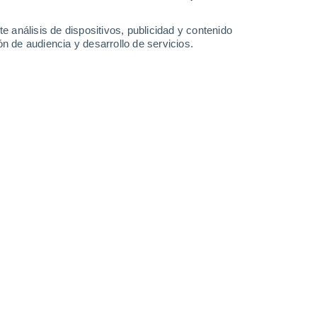
26°
/
14°
27°
/
13°
24°
/
13°
22°
/
12°
e análisis de dispositivos, publicidad y contenido
n de audiencia y desarrollo de servicios.
-
14
km/h
10
-
18
km/h
15
-
31
km/h
15
-
36
km/h
Noreste
0 Bajo
7
-
14 km/h
FPS:
no
Noreste
0 Bajo
8
-
15 km/h
FPS:
no
Noreste
0 Bajo
8
-
15 km/h
FPS:
no
Noreste
0 Bajo
7
-
15 km/h
FPS:
no