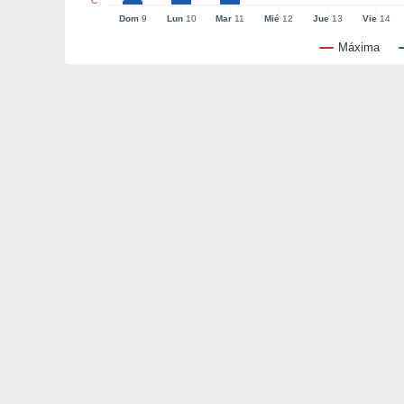
°C
Dom
9
Lun
10
Mar
11
Mié
12
Jue
13
Vie
14
Máxima