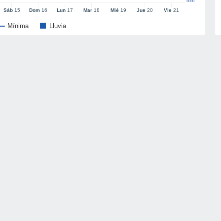
mm
Sáb
15
Dom
16
Lun
17
Mar
18
Mié
19
Jue
20
Vie
21
Mínima
Lluvia