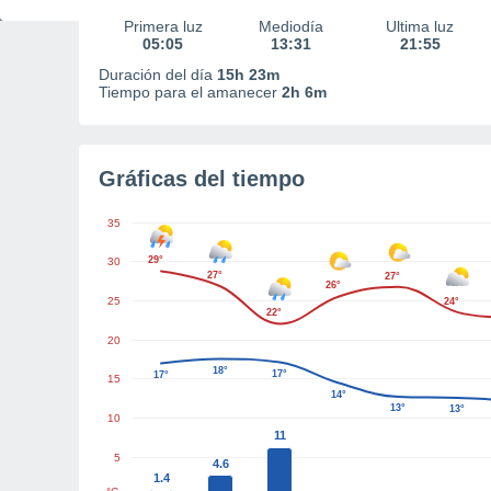
Primera luz
Mediodía
Última luz
05:05
13:31
21:55
Duración del día
15h 23m
Tiempo para el amanecer
2h 6m
Gráficas del tiempo
35
29°
30
27°
27°
26°
25
24°
22°
20
18°
17°
17°
15
14°
13°
13°
10
11
5
4.6
1.4