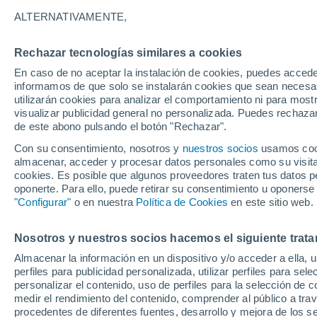
19°
ALTERNATIVAMENTE,
Rechazar tecnologías similares a cookies
Menguant
En caso de no aceptar la instalación de cookies, puedes accede
Iluminada
Sensación de 19°
informamos de que solo se instalarán cookies que sean necesari
utilizarán cookies para analizar el comportamiento ni para most
visualizar publicidad general no personalizada. Puedes rechazar
de este abono pulsando el botón "Rechazar".
Predicción
Intensas tormentas hoy sábado en el Occiden
Con su consentimiento, nosotros y
nuestros socios
usamos cooki
por el Monzón Mexicano, llegando nueva On
almacenar, acceder y procesar datos personales como su visita e
Tropical al sur
cookies. Es posible que algunos proveedores traten tus datos pe
Clima 1 - 7 días
Por hora
Actualidad
Mapa de nub
oponerte. Para ello, puede retirar su consentimiento u oponerse
"Configurar"
o en nuestra
Política de Cookies
en este sitio web.
Nosotros y nuestros socios hacemos el siguiente trata
Mañana
Martes
M
Hoy
Almacenar la información en un dispositivo y/o acceder a ella, 
10 Ago
11 Ago
9 Ago
perfiles para publicidad personalizada, utilizar perfiles para sele
personalizar el contenido, uso de perfiles para la selección de c
medir el rendimiento del contenido, comprender al público a tra
procedentes de diferentes fuentes, desarrollo y mejora de los se
70%
80%
60%