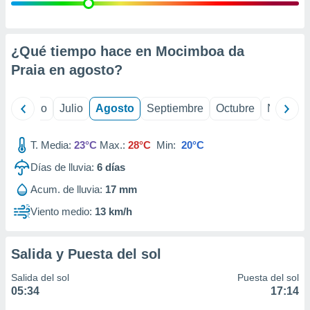
ados con el
 seleccionar
o.
calización
¿Qué tiempo hace en Mocimboa da
precisa e
Praia en
agosto
?
ión mediante
, publicidad
yo
Junio
Julio
Agosto
Septiembre
Octubre
Noviemb
dos,
 publicidad
T. Media:
23°C
Max.:
28°C
Min:
20°C
,
Días de lluvia:
6
días
ón de
 desarrollo
Acum. de lluvia:
17 mm
s.
Viento medio:
13 km/h
tros 1199
ios
Salida y Puesta del sol
Salida del sol
Puesta del sol
05:34
17:14