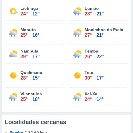
Lichinga
Lumbo
24°
12°
28°
21°
Maputo
Mocimboa da Praia
25°
16°
27°
21°
Nampula
Pemba
29°
17°
26°
22°
Quelimane
Tete
28°
15°
30°
17°
Vilanculos
Xai-Xai
25°
18°
24°
14°
Localidades cercanas
Pemba
(182.69 km)