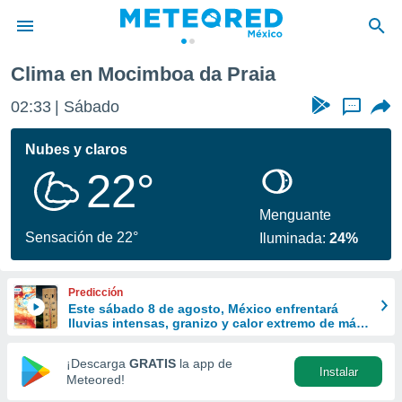
Clima en Mocimboa da Praia
privacidad
02:33
Sábado
...
o de
mx
mx) ha sido
Nubes y claros
or
22°
es para
ue la
 que se
Menguante
e calidad.
Sensación de 22°
Iluminada:
24%
eder a este
ediante las
opciones:
Predicción
Este sábado 8 de agosto, México enfrentará
ookies y
lluvias intensas, granizo y calor extremo de más
e forma
de 45 °C
¡Descarga
GRATIS
la app de
Instalar
d digital
Meteored!
ada, basada