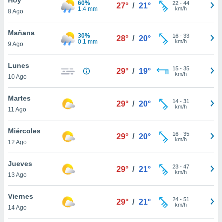
60%
ublicidad y
22
-
44
27°
/
21°
1.4 mm
km/h
8 Ago
do en
 mismo.
Mañana
30%
16
-
33
28°
/
20°
sultar más
0.1 mm
km/h
9 Ago
 en nuestra
 Cookies
y
Lunes
15
-
35
ualquier
29°
/
19°
km/h
10 Ago
ento
 botón
Martes
14
-
31
29°
/
20°
ación de
km/h
11 Ago
kies
 disponible
Miércoles
16
-
35
e nuestra
29°
/
20°
km/h
12 Ago
.
Jueves
IVAMENTE,
23
-
47
29°
/
21°
km/h
13 Ago
as
Viernes
24
-
51
29°
/
21°
 a cookies
km/h
14 Ago
 no aceptar