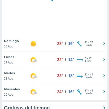
ste abono
 botón
.
nto,
cios
kies,
Domingo
12
-
37
ores únicos
28°
/
16°
km/h
16 Ago
as similares
nar,
Lunes
rocesar
5
-
17
32°
/
14°
km/h
onales como
17 Ago
 este sitio
recciones IP
Martes
12
-
42
33°
/
18°
ficadores de
km/h
18 Ago
 posible
s
Miércoles
 traten tus
17
-
45
24°
/
16°
km/h
nales en
19 Ago
 interés
go a lo que
Gráficas del tiempo
nerte. Para