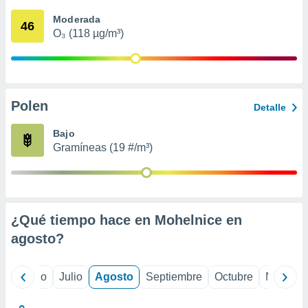
ados con el
 seleccionar
Moderada
46
o.
O₃ (118 µg/m³)
calización
precisa e
ión mediante
, publicidad
Polen
Detalle
dos,
Bajo
 publicidad
Gramíneas (19 #/m³)
,
ón de
 desarrollo
s.
tros 1199
¿Qué tiempo hace en Mohelnice en
ios
agosto
?
yo
Junio
Julio
Agosto
Septiembre
Octubre
Noviemb