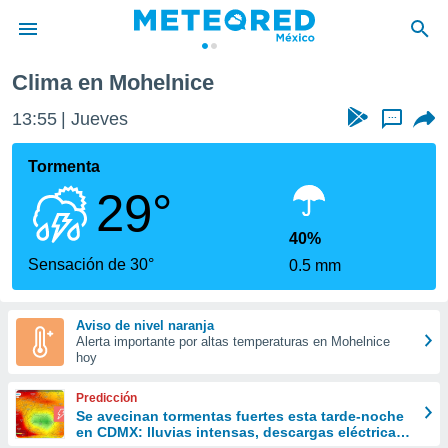
Clima en Mohelnice
privacidad
13:55
Jueves
...
o de
mx
mx) ha sido
Tormenta
or
29°
es para
ue la
 que se
40%
e calidad.
Sensación de 30°
0.5 mm
eder a este
ediante las
opciones:
Aviso de nivel naranja
Alerta importante por altas temperaturas en Mohelnice
ookies y
hoy
e forma
Predicción
d digital
Se avecinan tormentas fuertes esta tarde-noche
en CDMX: lluvias intensas, descargas eléctricas
ada, basada