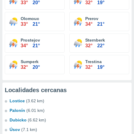
33°
20°
32°
19°
Olomouc
Prerov
33°
21°
34°
21°
Prostejov
Sternberk
34°
21°
32°
22°
Sumperk
Trestina
32°
20°
32°
19°
Localidades cercanas
Lostice
(3.62 km)
Palonín
(6.01 km)
Dubicko
(6.62 km)
Úsov
(7.1 km)