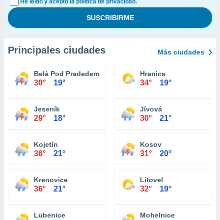
He leído y acepto la política de privacidad.
Principales ciudades
Más ciudades
Belá Pod Pradedem
Hranice
30°
19°
34°
19°
Jeseník
Jívová
29°
18°
30°
21°
Kojetín
Kosov
36°
21°
31°
20°
Krenovice
Litovel
36°
21°
32°
19°
Lubenice
Mohelnice