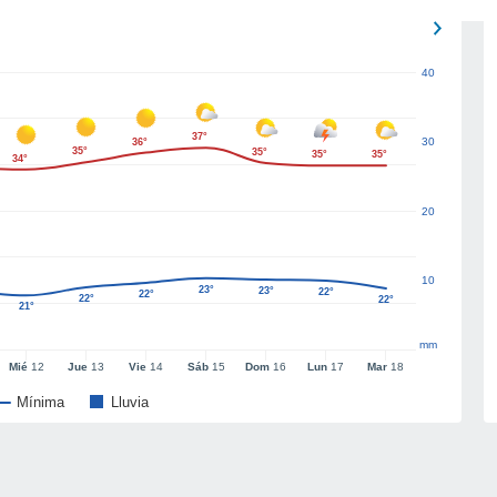
40
37°
30
36°
35°
35°
35°
35°
34°
20
10
23°
23°
22°
22°
22°
22°
21°
mm
Mié
12
Jue
13
Vie
14
Sáb
15
Dom
16
Lun
17
Mar
18
Mínima
Lluvia