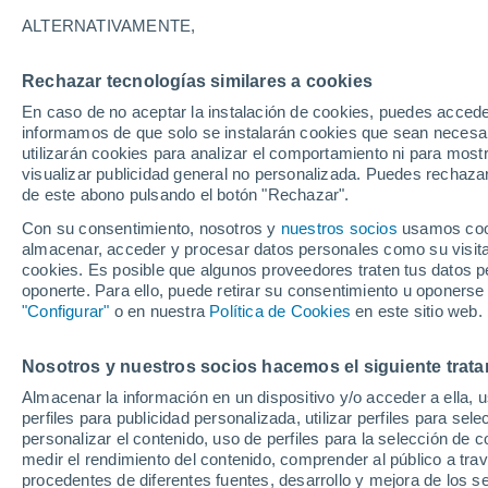
30°
ALTERNATIVAMENTE,
Rechazar tecnologías similares a cookies
UV
8 ¡Muy
En caso de no aceptar la instalación de cookies, puedes accede
Sensación de 32°
FPS
25-50
informamos de que solo se instalarán cookies que sean necesari
utilizarán cookies para analizar el comportamiento ni para most
visualizar publicidad general no personalizada. Puedes rechazar
de este abono pulsando el botón "Rechazar".
Predicción
Se avecinan tormentas fuertes esta tarde-noc
Con su consentimiento, nosotros y
nuestros socios
usamos cooki
CDMX: lluvias intensas, descargas eléctricas 
almacenar, acceder y procesar datos personales como su visita e
posible granizo
cookies. Es posible que algunos proveedores traten tus datos pe
Clima 1 - 7 días
Por hora
Actualidad
Mapa de lluvi
oponerte. Para ello, puede retirar su consentimiento u oponerse
"Configurar"
o en nuestra
Política de Cookies
en este sitio web.
Nosotros y nuestros socios hacemos el siguiente trata
Mañana
Sábado
D
Hoy
Almacenar la información en un dispositivo y/o acceder a ella, 
7 Ago
8 Ago
6 Ago
perfiles para publicidad personalizada, utilizar perfiles para sele
personalizar el contenido, uso de perfiles para la selección de c
medir el rendimiento del contenido, comprender al público a tra
procedentes de diferentes fuentes, desarrollo y mejora de los se
30%
30%
80%