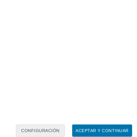
Calendario lunar
Lun
Mar
Mié
Jue
Vie
Sáb
Dom
6
7
8
9
10
11
12
13
14
15
16
17
18
19
CONFIGURACIÓN
ACEPTAR Y CONTINUAR