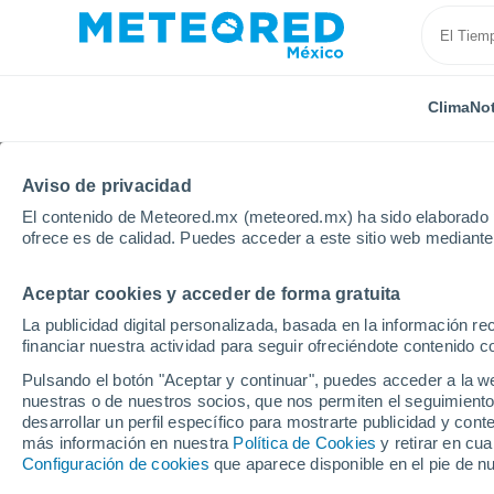
Clima
Not
Aviso de privacidad
El contenido de Meteored.mx (meteored.mx) ha sido elaborado p
ofrece es de calidad. Puedes acceder a este sitio web mediante
Aceptar cookies y acceder de forma gratuita
Inicio
España
Cataluña
Provincia de Tarragona
La publicidad digital personalizada, basada en la información r
financiar nuestra actividad para seguir ofreciéndote contenido c
Clima en Montblanc
Pulsando el botón "Aceptar y continuar", puedes acceder a la w
nuestras o de nuestros socios, que nos permiten el seguimiento
14:46
Jueves
desarrollar un perfil específico para mostrarte publicidad y co
más información en nuestra
Política de Cookies
y retirar en cu
Configuración de cookies
que aparece disponible en el pie de n
Nubes y claros