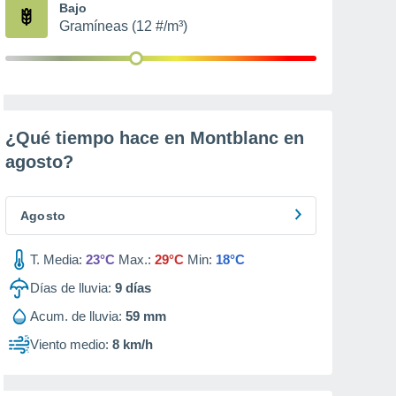
Bajo
Gramíneas (12 #/m³)
¿Qué tiempo hace en Montblanc en
agosto
?
Agosto
T. Media:
23°C
Max.:
29°C
Min:
18°C
Días de lluvia:
9
días
Acum. de lluvia:
59 mm
Viento medio:
8 km/h