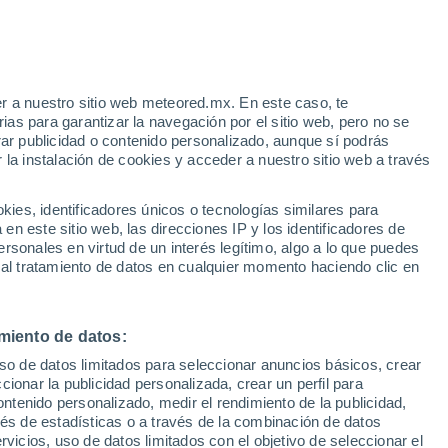
Aviso de nivel naranja
Alerta importante por tormenta en
Montblanc hoy
 Alto!
r a nuestro sitio web meteored.mx. En este caso, te
as para garantizar la navegación por el sitio web, pero no se
rar publicidad o contenido personalizado, aunque sí podrás
 la instalación de cookies y acceder a nuestro sitio web a través
he en
es, identificadores únicos o tecnologías similares para
y
n este sitio web, las direcciones IP y los identificadores de
rsonales en virtud de un interés legítimo, algo a lo que puedes
a
Radar de lluvia
Satélites
Modelos
 al tratamiento de datos en cualquier momento haciendo clic en
miento de datos:
omingo
Lunes
Martes
Miércoles
uso de datos limitados para seleccionar anuncios básicos, crear
9 Ago
10 Ago
11 Ago
12 Ago
ccionar la publicidad personalizada, crear un perfil para
ontenido personalizado, medir el rendimiento de la publicidad,
vés de estadísticas o a través de la combinación de datos
rvicios, uso de datos limitados con el objetivo de seleccionar el