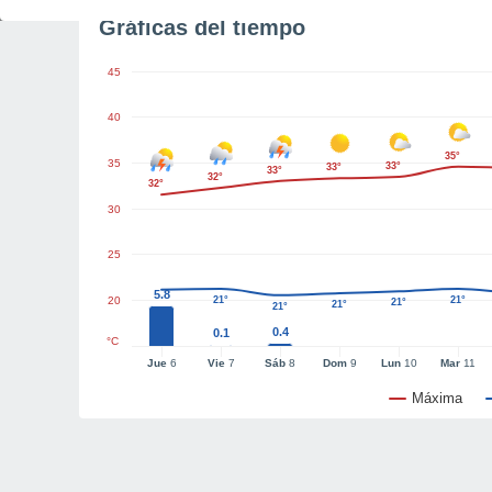
Gráficas del tiempo
45
40
35°
35
33°
33°
33°
32°
32°
30
25
5.8
20
21°
21°
21°
21°
21°
0.4
0.1
°C
Jue
6
Vie
7
Sáb
8
Dom
9
Lun
10
Mar
11
Máxima