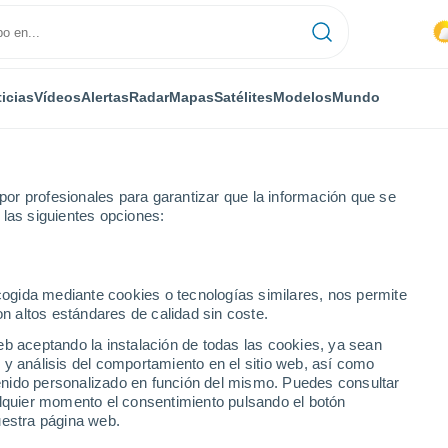
icias
Vídeos
Alertas
Radar
Mapas
Satélites
Modelos
Mundo
or profesionales para garantizar que la información que se
 las siguientes opciones:
Montblanc
ecogida mediante cookies o tecnologías similares, nos permite
on altos estándares de calidad sin coste.
eb aceptando la instalación de todas las cookies, ya sean
 y análisis del comportamiento en el sitio web, así como
...
ntenido personalizado en función del mismo. Puedes consultar
alquier momento el consentimiento pulsando el botón
Por hora
uestra página web.
Calor Húmedo Sofocante en las
próximas horas