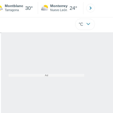
Montblanc
Monterrey
Mexicali
30°
24°
Tarragona
Nuevo León
Baja C
°C