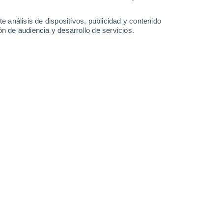
33°
/
21°
33°
/
21°
35°
/
21°
34°
/
21°
e análisis de dispositivos, publicidad y contenido
n de audiencia y desarrollo de servicios.
-
44
km/h
18
-
45
km/h
17
-
42
km/h
17
-
46
km/h
to
Sureste
8 ¡Muy Alto!
4
-
23 km/h
FPS:
25-50
Sur
6 Alto
7
-
26 km/h
FPS:
15-25
Sur
4 Medio
5
-
29 km/h
FPS:
6-10
Sur
2 Bajo
10
-
24 km/h
FPS:
no