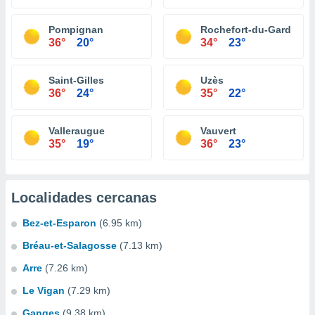
Pompignan
Rochefort-du-Gard
36°
20°
34°
23°
Saint-Gilles
Uzès
36°
24°
35°
22°
Valleraugue
Vauvert
35°
19°
36°
23°
Localidades cercanas
Bez-et-Esparon
(6.95 km)
Bréau-et-Salagosse
(7.13 km)
Arre
(7.26 km)
Le Vigan
(7.29 km)
Ganges
(9.38 km)