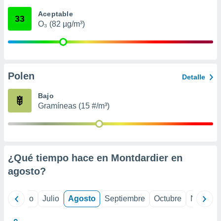
ados con el
 seleccionar
Aceptable
33
o.
O₃ (82 µg/m³)
calización
precisa e
ión mediante
, publicidad
Polen
Detalle
dos,
Bajo
 publicidad
Gramíneas (15 #/m³)
,
ón de
 desarrollo
s.
tros 1199
¿Qué tiempo hace en Montdardier en
ios
agosto
?
yo
Junio
Julio
Agosto
Septiembre
Octubre
Noviemb