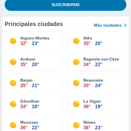
Principales ciudades
Más ciudades
Aigues-Mortes
Alès
32°
23°
35°
20°
Anduze
Bagnols-sur-Cèze
35°
20°
34°
22°
Barjac
Beaucaire
35°
21°
35°
24°
Génolhac
Le Vigan
34°
18°
36°
19°
Moussac
Nimes
36°
22°
36°
23°