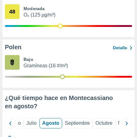
ados con el
 seleccionar
Moderada
48
o.
O₃ (125 µg/m³)
calización
precisa e
ión mediante
, publicidad
Polen
Detalle
dos,
Bajo
 publicidad
Gramíneas (16 #/m³)
,
ón de
 desarrollo
s.
tros 1199
¿Qué tiempo hace en Montecassiano
ios
en
agosto
?
yo
Junio
Julio
Agosto
Septiembre
Octubre
Noviemb