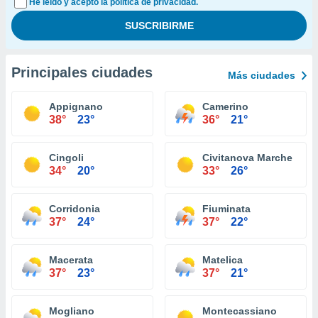
He leído y acepto la política de privacidad.
Principales ciudades
Más ciudades
Appignano
Camerino
38°
23°
36°
21°
Cingoli
Civitanova Marche
34°
20°
33°
26°
Corridonia
Fiuminata
37°
24°
37°
22°
Macerata
Matelica
37°
23°
37°
21°
Mogliano
Montecassiano