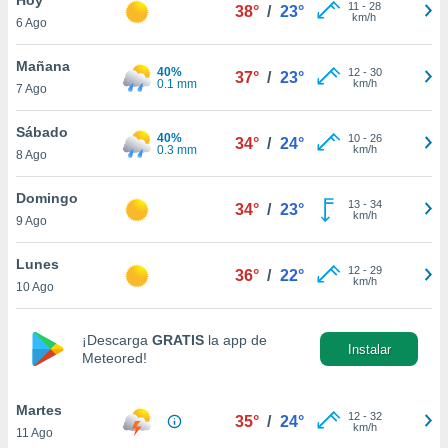
ublicidad y
11
-
28
38°
/
23°
km/h
6 Ago
do en
 mismo.
Mañana
40%
12
-
30
37°
/
23°
sultar más
0.1 mm
km/h
7 Ago
 en nuestra
 Cookies
y
Sábado
40%
10
-
26
ualquier
34°
/
24°
0.3 mm
km/h
8 Ago
ento
 botón
Domingo
13
-
34
34°
/
23°
ación de
km/h
9 Ago
kies
 disponible
Lunes
12
-
29
e nuestra
36°
/
22°
km/h
10 Ago
.
IVAMENTE,
¡Descarga
GRATIS
la app de
Instalar
Meteored!
as
 a cookies
Martes
12
-
32
35°
/
24°
km/h
11 Ago
 no aceptar