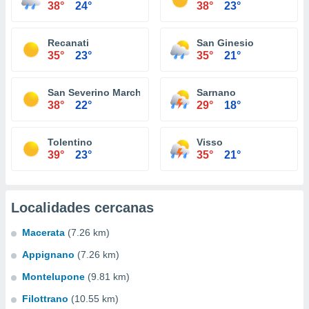
38°
24°
38°
23°
Recanati
San Ginesio
35°
23°
35°
21°
San Severino Marche
Sarnano
38°
22°
29°
18°
Tolentino
Visso
39°
23°
35°
21°
Localidades cercanas
Macerata
(7.26 km)
Appignano
(7.26 km)
Montelupone
(9.81 km)
Filottrano
(10.55 km)