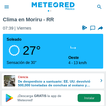
Clima en Moriru - RR
privacidad
07:39
Viernes
...
o de
mx
mx) ha sido
Soleado
or
27°
es para
ue la
 que se
Oeste
e calidad.
Sensación de 30°
4
13 km/h
eder a este
ediante las
opciones:
Ciencia
De desperdicio a santuario: EE. UU. devolvió
ookies y
500,000 toneladas de conchas al océano y
e forma
revivió la vida marina
¡Descarga
GRATIS
la app de
Instalar
d digital
Meteored!
ada, basada