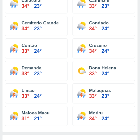
Caracarai
Catrimani
34°
23°
33°
23°
Cemiterio Grande
Condado
34°
23°
34°
24°
Contão
Cruzeiro
33°
24°
34°
24°
Demanda
Dona Helena
33°
23°
33°
24°
Limão
Malaquias
33°
24°
33°
23°
Maloca Macu
Moriru
31°
21°
34°
24°