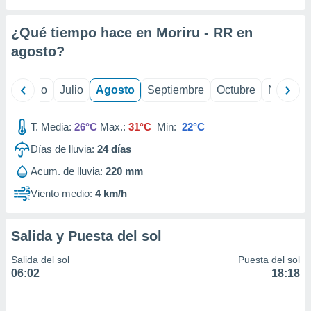
ados con el
 seleccionar
o.
¿Qué tiempo hace en Moriru - RR en
calización
agosto
?
precisa e
ión mediante
yo
Junio
Julio
Agosto
Septiembre
Octubre
Noviemb
, publicidad
T. Media:
26°C
Max.:
31°C
Min:
22°C
dos,
 publicidad
Días de lluvia:
24
días
,
ón de
Acum. de lluvia:
220 mm
 desarrollo
Viento medio:
4 km/h
s.
tros 1199
ios
Salida y Puesta del sol
Salida del sol
Puesta del sol
06:02
18:18