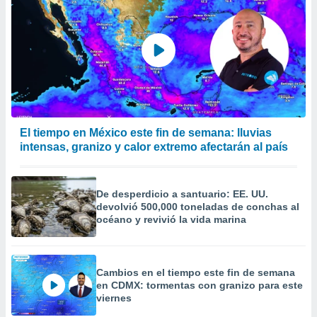
El tiempo en México este fin de semana: lluvias
intensas, granizo y calor extremo afectarán al país
De desperdicio a santuario: EE. UU.
devolvió 500,000 toneladas de conchas al
océano y revivió la vida marina
Cambios en el tiempo este fin de semana
en CDMX: tormentas con granizo para este
viernes