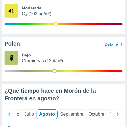
ados con el
 seleccionar
Moderada
41
o.
O₃ (102 µg/m³)
calización
precisa e
ión mediante
, publicidad
Polen
Detalle
dos,
Bajo
 publicidad
Gramíneas (13 #/m³)
,
ón de
 desarrollo
s.
tros 1199
¿Qué tiempo hace en Morón de la
ios
Frontera en
agosto
?
yo
Junio
Julio
Agosto
Septiembre
Octubre
Noviemb