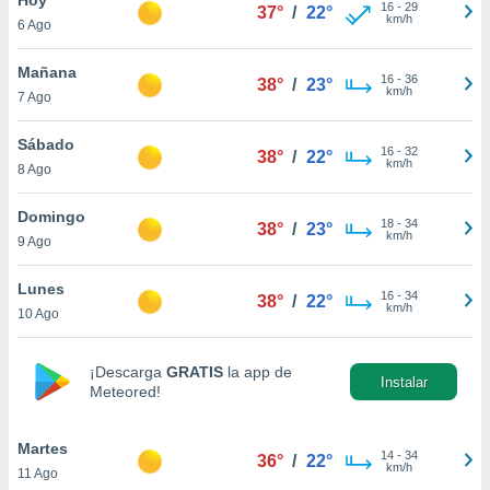
ublicidad y
16
-
29
37°
/
22°
km/h
6 Ago
do en
 mismo.
Mañana
16
-
36
38°
/
23°
sultar más
km/h
7 Ago
 en nuestra
 Cookies
y
Sábado
16
-
32
ualquier
38°
/
22°
km/h
8 Ago
ento
 botón
Domingo
18
-
34
38°
/
23°
ación de
km/h
9 Ago
kies
 disponible
Lunes
16
-
34
e nuestra
38°
/
22°
km/h
10 Ago
.
IVAMENTE,
¡Descarga
GRATIS
la app de
Instalar
Meteored!
as
 a cookies
Martes
14
-
34
36°
/
22°
km/h
11 Ago
 no aceptar