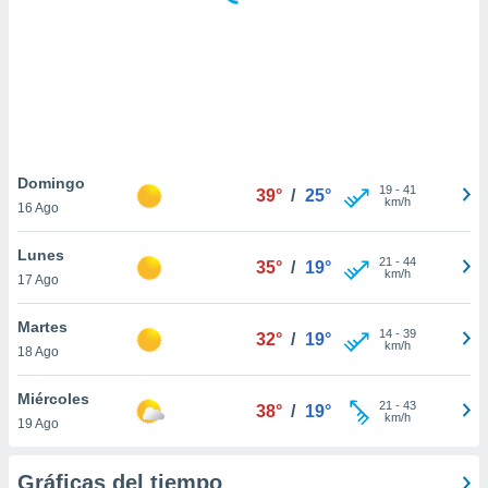
ste abono
 botón
.
nto,
cios
kies,
Domingo
19
-
41
ores únicos
39°
/
25°
km/h
16 Ago
as similares
nar,
Lunes
rocesar
21
-
44
35°
/
19°
km/h
onales como
17 Ago
 este sitio
recciones IP
Martes
14
-
39
32°
/
19°
ficadores de
km/h
18 Ago
 posible
s
Miércoles
 traten tus
21
-
43
38°
/
19°
km/h
nales en
19 Ago
 interés
go a lo que
Gráficas del tiempo
nerte. Para