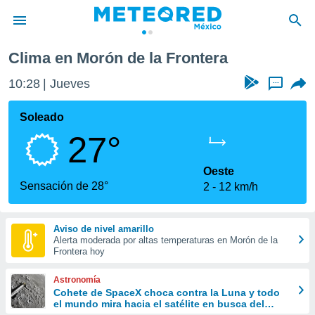
la Frontera
Clima en Morón de la Frontera
privacidad
10:28
Jueves
...
o de
mx
mx) ha sido
Soleado
or
27°
es para
ue la
 que se
Oeste
e calidad.
Sensación de 28°
2
12 km/h
eder a este
ediante las
opciones:
Aviso de nivel amarillo
Alerta moderada por altas temperaturas en Morón de la
ookies y
Frontera hoy
e forma
Astronomía
d digital
Cohete de SpaceX choca contra la Luna y todo
el mundo mira hacia el satélite en busca del
ada, basada