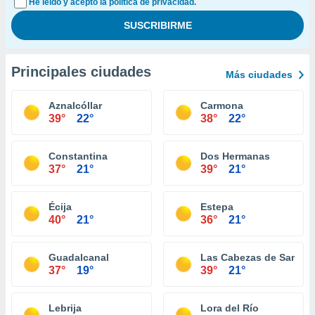
He leído y acepto la política de privacidad.
Principales ciudades
Más ciudades
Aznalcóllar
Carmona
39°
22°
38°
22°
Constantina
Dos Hermanas
37°
21°
39°
21°
Écija
Estepa
40°
21°
36°
21°
Guadalcanal
Las Cabezas de San Ju
37°
19°
39°
21°
Lebrija
Lora del Río